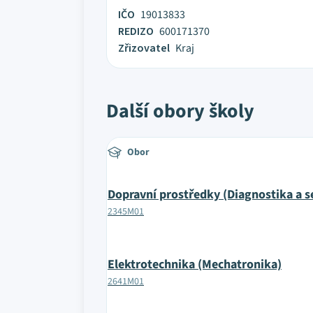
IČO
19013833
REDIZO
600171370
Zřizovatel
Kraj
Další obory školy
Obor
Dopravní prostředky (Diagnostika a s
2345M01
Elektrotechnika (Mechatronika)
2641M01