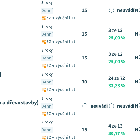
3 roky
15
neuvádí
N
Denní
ZZ + výuční list
3 roky
3
ze
12
15
N
Denní
25,00 %
ZZ + výuční list
3 roky
3
ze
12
15
N
Denní
25,00 %
ZZ + výuční list
l
3 roky
24
ze
72
30
N
Denní
33,33 %
ZZ + výuční list
3 roky
 a dřevostavby)
neuvádí
neuvádí
N
Denní
ZZ + výuční list
3 roky
4
ze
13
15
N
Denní
30,77 %
ZZ + výuční list