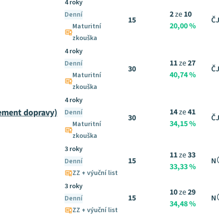
4 roky
2
ze
10
Denní
15
ČJ
20,00 %
Maturitní
zkouška
4 roky
11
ze
27
Denní
30
ČJ
40,74 %
Maturitní
zkouška
4 roky
ement dopravy)
14
ze
41
Denní
30
ČJ
34,15 %
Maturitní
zkouška
3 roky
11
ze
33
15
N
Denní
33,33 %
ZZ + výuční list
3 roky
10
ze
29
15
N
Denní
34,48 %
ZZ + výuční list