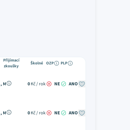
Přijímací
Školné
OZP
PLP
zkoušky
, M
0
Kč / rok
NE
ANO
, M
0
Kč / rok
NE
ANO