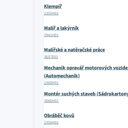
Klempíř
2355H01
Malíř a lakýrník
3941H01
Malířské a natěračské práce
3657E01
Mechanik opravář motorových vozide
(Automechanik)
2368H01
Montér suchých staveb (Sádrokartony
3666H01
Obráběč kovů
2356H01