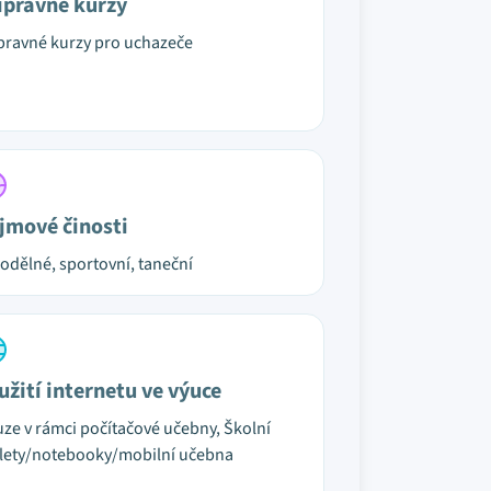
ípravné kurzy
pravné kurzy pro uchazeče
jmové činosti
odělné, sportovní, taneční
užití internetu ve výuce
ze v rámci počítačové učebny, Školní
lety/notebooky/mobilní učebna