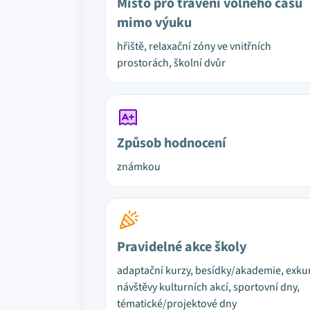
Místo pro trávení volného času
mimo výuku
hřiště, relaxační zóny ve vnitřních
prostorách, školní dvůr
Způsob hodnocení
známkou
Pravidelné akce školy
adaptační kurzy, besídky/akademie, exku
návštěvy kulturních akcí, sportovní dny,
tématické/projektové dny