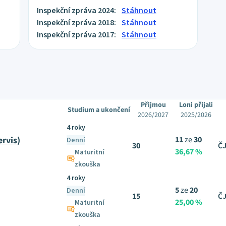
Inspekční zpráva 2024:
Stáhnout
Inspekční zpráva 2018:
Stáhnout
Inspekční zpráva 2017:
Stáhnout
Přijmou
Loni přijali
Studium a ukončení
2026/2027
2025/2026
4 roky
ervis)
11
ze
30
Denní
30
ČJ
36,67 %
Maturitní
zkouška
4 roky
5
ze
20
Denní
15
ČJ
25,00 %
Maturitní
zkouška