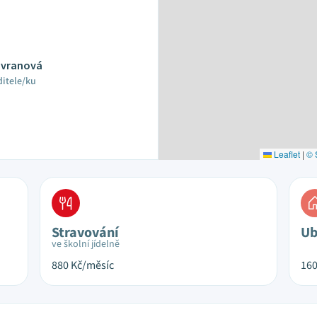
Havranová
ditele/ku
Leaflet
|
© 
Stravování
Ub
ve školní jídelně
880
Kč/měsíc
16