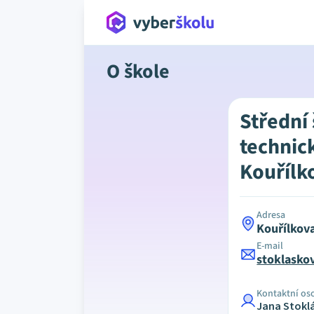
O škole
Střední
technic
Kouřílk
Adresa
Kouřílkov
E-mail
stoklasko
Kontaktní os
Jana Stokl