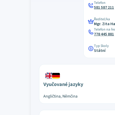
Telefon
581 587 211
Ředitel/ka
Mgr. Zita 
Telefon na ře
778 445 881
Typ školy
Státní
Vyučované jazyky
Angličtina, Němčina