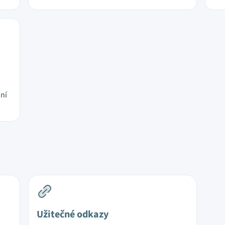
jní
Užitečné odkazy