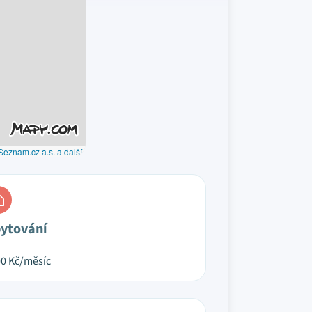
Seznam.cz a.s. a další
ytování
00
Kč/měsíc