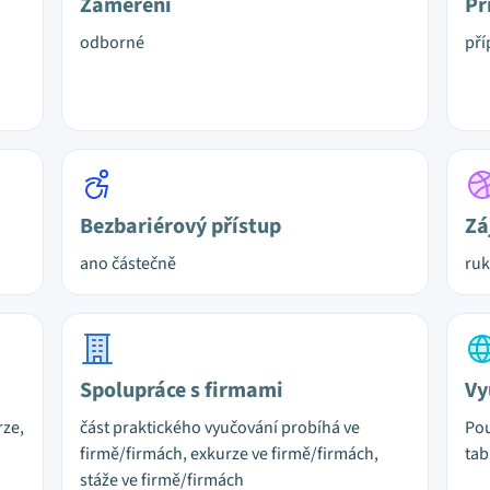
Zaměření
Př
odborné
pří
Bezbariérový přístup
Zá
ano částečně
ruk
Spolupráce s firmami
Vy
rze,
část praktického vyučování probíhá ve
Pou
firmě/firmách, exkurze ve firmě/firmách,
tab
stáže ve firmě/firmách