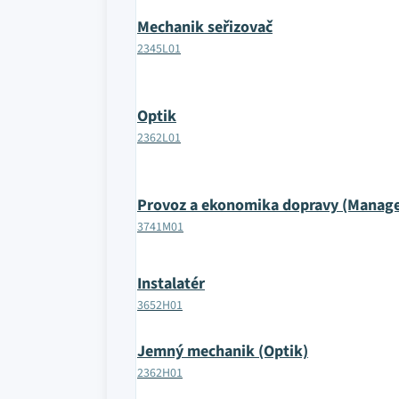
Mechanik seřizovač
2345L01
Optik
2362L01
Provoz a ekonomika dopravy (Manag
3741M01
Instalatér
3652H01
Jemný mechanik (Optik)
2362H01