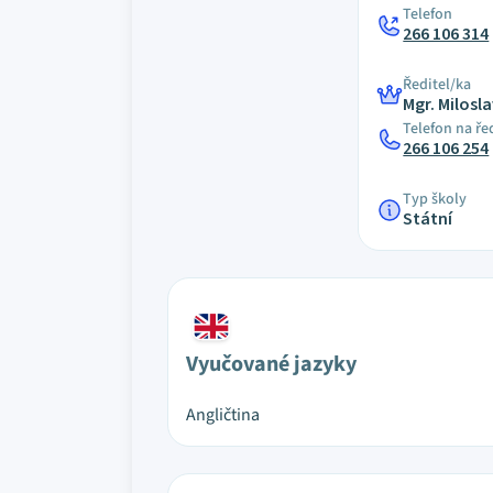
Telefon
266 106 314
Ředitel/ka
Mgr. Milosl
Telefon na ře
266 106 254
Typ školy
Státní
Vyučované jazyky
Angličtina