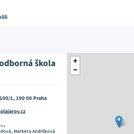
lili
 odborná škola
+
−
100/1, 190 00 Praha
olajarov.cz
oba
ídová, Markéta Andrlíková