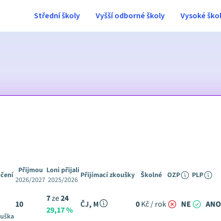
Střední školy
Vyšší odborné školy
Vysoké ško
Přijmou
Loni přijali
čení
Přijímací zkoušky
Školné
OZP
PLP
2026/2027
2025/2026
7
ze
24
10
ČJ, M
0
Kč / rok
NE
ANO
29,17 %
ouška