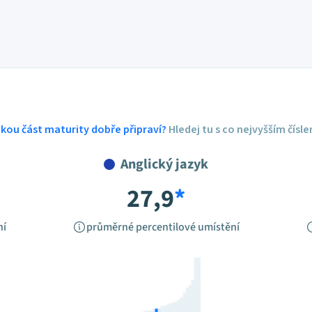
ickou část maturity dobře připraví?
Hledej tu s co nejvyšším čísl
Anglický jazyk
27,9
*
ní
průměrné percentilové umístění