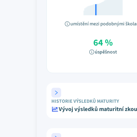
umístění mezi podobnými škol
64 %
úspěšnost
HISTORIE VÝSLEDKŮ MATURITY
Vývoj výsledků maturitní zko