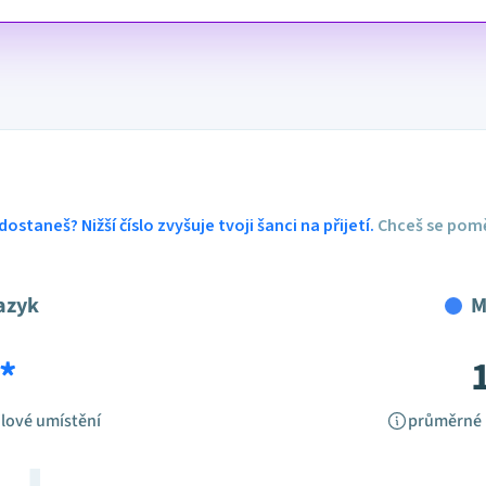
dostaneš? Nižší číslo zvyšuje tvoji šanci na přijetí.
Chceš se pomě
azyk
M
*
lové umístění
průměrné 