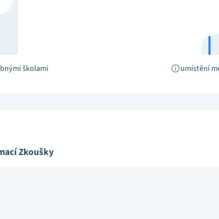
obnými školami
umístění m
ímací Zkoušky