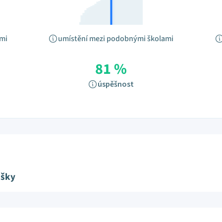
ami
umístění mezi podobnými školami
81 %
úspěšnost
ušky