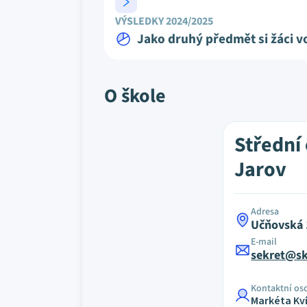
VÝSLEDKY 2024/2025
Jako druhý předmět si žáci vo
O škole
Střední
Jarov
Adresa
Učňovská 
E-mail
sekret@sk
Kontaktní os
Markéta Kv