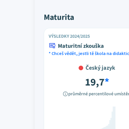
Maturita
VÝSLEDKY 2024/2025
Maturitní zkouška
* Chceš vědět, jestli tě škola na didakt
Český jazyk
19,7
*
průměrné percentilové umístě