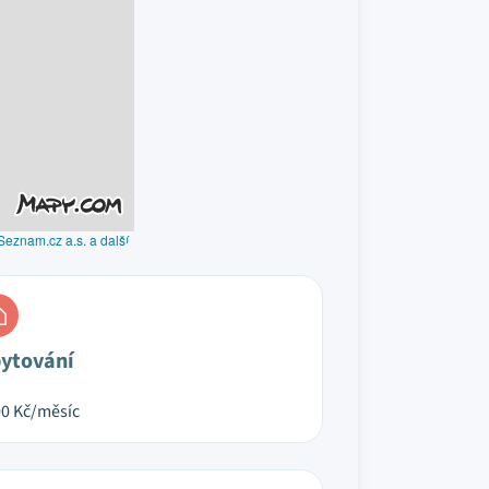
Seznam.cz a.s. a další
ytování
00
Kč/měsíc