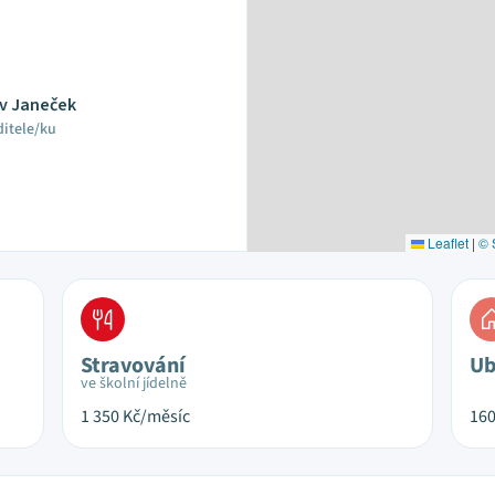
av Janeček
ditele/ku
Leaflet
|
© 
Stravování
Ub
ve školní jídelně
1 350
Kč/měsíc
16