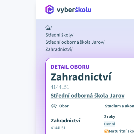
/
Střední školy
/
Střední odborná škola Jarov
/
Zahradnictví
/
DETAIL OBORU
Zahradnictví
4144L51
Střední odborná škola Jarov
Obor
Studium a ukon
2 roky
Zahradnictví
Denní
4144L51
Maturitní zk