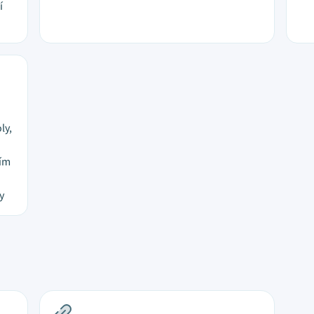
í
ly,
ním
y