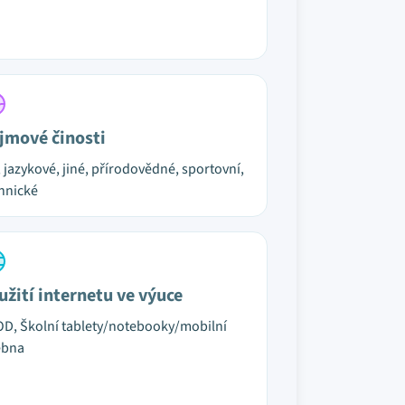
jmové činosti
, jazykové, jiné, přírodovědné, sportovní,
hnické
užití internetu ve výuce
D, Školní tablety/notebooky/mobilní
ebna