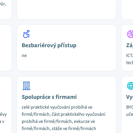
ůr,
Bezbariérový přístup
Zá
ne
ICT
tec
Spolupráce s firmami
Vy
celé praktické vyučování probíhá ve
BYO
těvy
firmě/firmách, část praktického vyučování
uč
a v
probíhá ve firmě/firmách, exkurze ve
firmě/firmách, stáže ve firmě/firmách