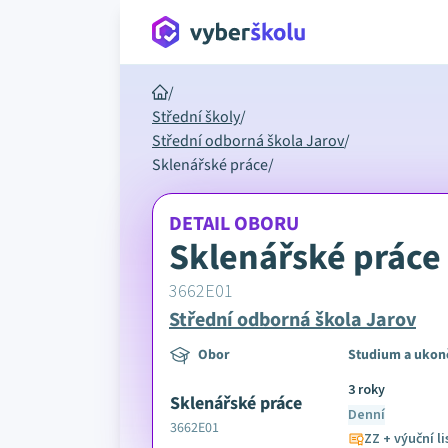
/
Střední školy
/
Střední odborná škola Jarov
/
Sklenářské práce
/
DETAIL OBORU
Sklenářské práce
3662E01
Střední odborná škola Jarov
Obor
Studium a ukon
3 roky
Sklenářské práce
Denní
3662E01
ZZ + výuční li