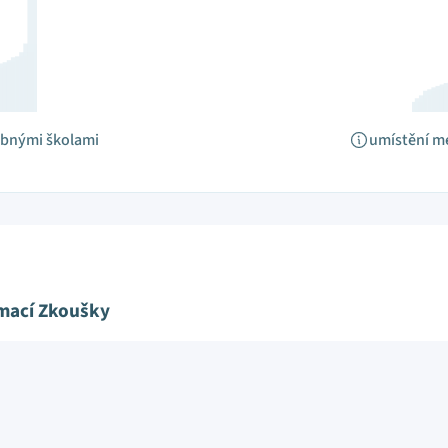
obnými školami
umístění m
ímací Zkoušky