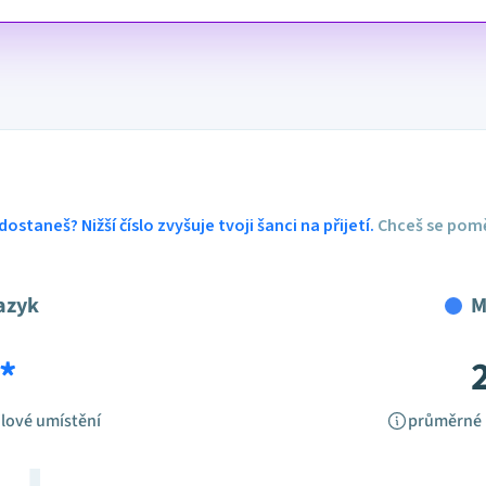
dostaneš? Nižší číslo zvyšuje tvoji šanci na přijetí.
Chceš se pomě
azyk
M
*
lové umístění
průměrné 