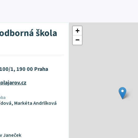
 odborná škola
+
−
100/1, 190 00 Praha
olajarov.cz
oba
ídová, Markéta Andrlíková
av Janeček