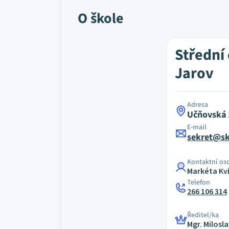
O škole
Střední
Jarov
Adresa
Učňovská 
E-mail
sekret@sk
Kontaktní os
Markéta Kv
Telefon
266 106 314
Ředitel/ka
Mgr. Milosl