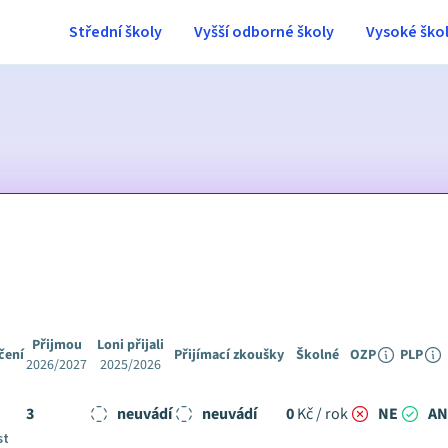
Střední školy
Vyšší odborné školy
Vysoké ško
Přijmou
Loni přijali
čení
Přijímací zkoušky
Školné
OZP
PLP
2026/2027
2025/2026
3
neuvádí
neuvádí
0
Kč / rok
NE
A
st