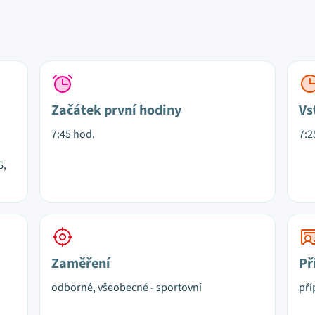
Začátek první hodiny
Vs
7:45 hod.
7:2
6,
Zaměření
Př
odborné, všeobecné - sportovní
pří