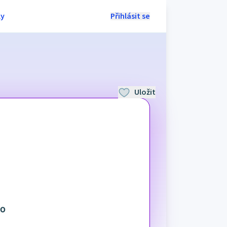
ly
Přihlásit se
Uložit
NO