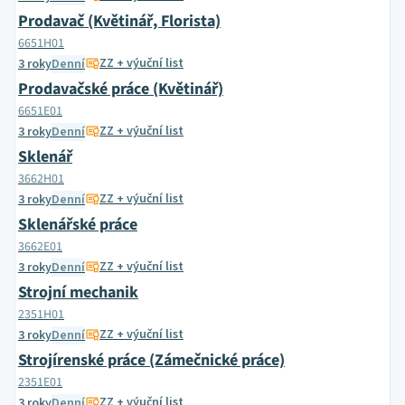
Prodavač (Květinář, Florista)
6651H01
ZZ + výuční list
3 roky
Denní
Prodavačské práce (Květinář)
6651E01
ZZ + výuční list
3 roky
Denní
Sklenář
3662H01
ZZ + výuční list
3 roky
Denní
Sklenářské práce
3662E01
ZZ + výuční list
3 roky
Denní
Strojní mechanik
2351H01
ZZ + výuční list
3 roky
Denní
Strojírenské práce (Zámečnické práce)
2351E01
ZZ + výuční list
3 roky
Denní