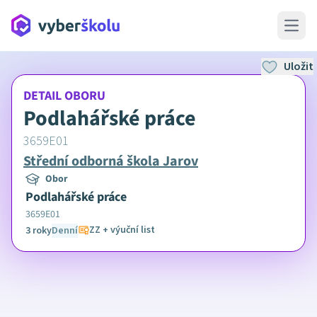
Open 
Uložit
DETAIL OBORU
Podlahářské práce
3659E01
Střední odborná škola Jarov
Obor
Podlahářské práce
3659E01
ZZ + výuční list
3 roky
Denní