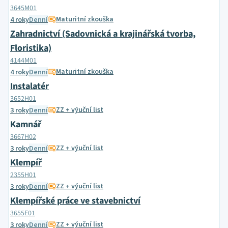
3645M01
Maturitní zkouška
4 roky
Denní
Zahradnictví (Sadovnická a krajinářská tvorba,
Floristika)
4144M01
Maturitní zkouška
4 roky
Denní
Instalatér
3652H01
ZZ + výuční list
3 roky
Denní
Kamnář
3667H02
ZZ + výuční list
3 roky
Denní
Klempíř
2355H01
ZZ + výuční list
3 roky
Denní
Klempířské práce ve stavebnictví
3655E01
ZZ + výuční list
3 roky
Denní