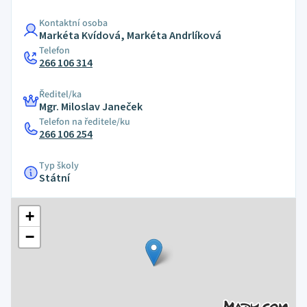
Kontaktní osoba
Markéta Kvídová, Markéta Andrlíková
Telefon
266 106 314
Ředitel/ka
Mgr. Miloslav Janeček
Telefon na ředitele/ku
266 106 254
Typ školy
Státní
+
−