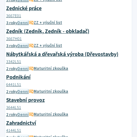
3 roky
Denní
Zednické práce
3667E01
ZZ + výuční list
3 roky
Denní
Zedník (Zedník, Zedník - obkladač)
3667H01
ZZ + výuční list
3 roky
Denní
Nábytkářská a dřevařská výroba (Dřevostavby)
3342L51
Maturitní zkouška
2 roky
Denní
Podnikání
6441L51
Maturitní zkouška
2 roky
Denní
Stavební provoz
3644L51
Maturitní zkouška
2 roky
Denní
Zahradnictví
4144L51