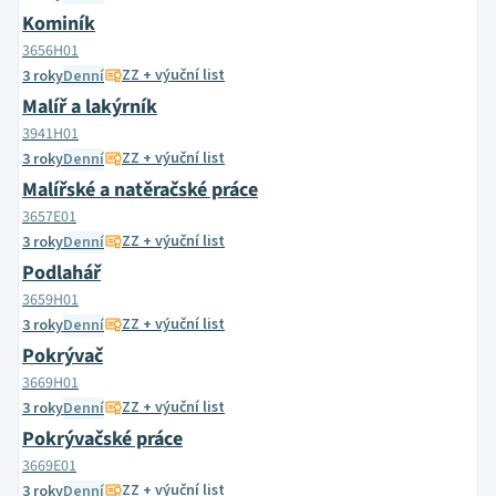
Kominík
3656H01
ZZ + výuční list
3 roky
Denní
Malíř a lakýrník
3941H01
ZZ + výuční list
3 roky
Denní
Malířské a natěračské práce
3657E01
ZZ + výuční list
3 roky
Denní
Podlahář
3659H01
ZZ + výuční list
3 roky
Denní
Pokrývač
3669H01
ZZ + výuční list
3 roky
Denní
Pokrývačské práce
3669E01
ZZ + výuční list
3 roky
Denní