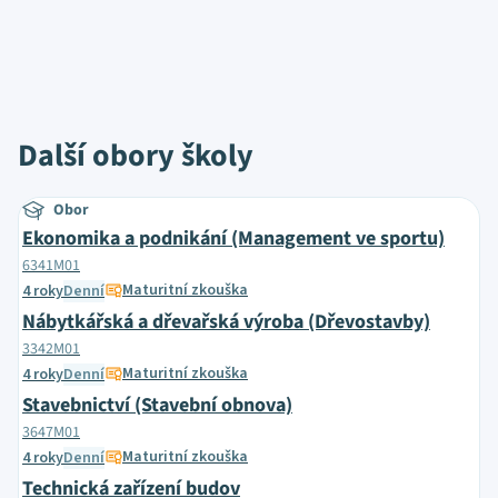
Další obory školy
Obor
Ekonomika a podnikání (Management ve sportu)
6341M01
Maturitní zkouška
4 roky
Denní
Nábytkářská a dřevařská výroba (Dřevostavby)
3342M01
Maturitní zkouška
4 roky
Denní
Stavebnictví (Stavební obnova)
3647M01
Maturitní zkouška
4 roky
Denní
Technická zařízení budov