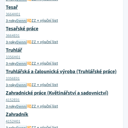
Tesař
3664H01
ZZ + výuční list
3 roky
Denní
Tesařské práce
3664E01
ZZ + výuční list
3 roky
Denní
Truhlář
3356H01
ZZ + výuční list
3 roky
Denní
Truhlářská a čalounická výroba (Truhlářské práce)
3356E01
ZZ + výuční list
3 roky
Denní
Zahradnické práce (Květinářství a sadovnictví)
4152E01
ZZ + výuční list
3 roky
Denní
Zahradník
4152H01
ZZ + výuční list