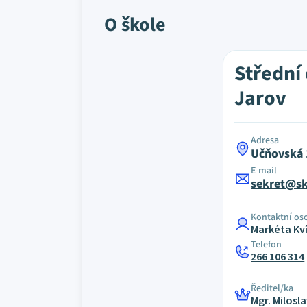
O škole
Střední
Jarov
Adresa
Učňovská 
E-mail
sekret@sk
Kontaktní os
Markéta Kv
Telefon
266 106 314
Ředitel/ka
Mgr. Milosl