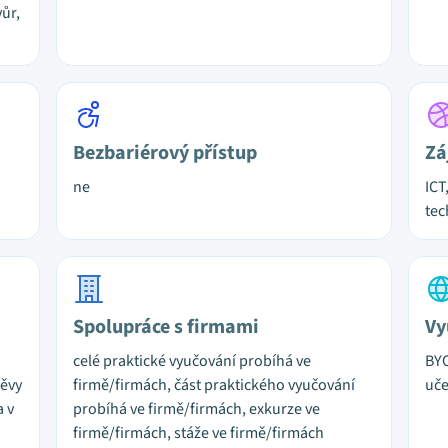
ůr,
Bezbariérový přístup
Zá
ne
ICT
tec
Spolupráce s firmami
Vy
celé praktické vyučování probíhá ve
BYO
těvy
firmě/firmách, část praktického vyučování
uč
a v
probíhá ve firmě/firmách, exkurze ve
firmě/firmách, stáže ve firmě/firmách