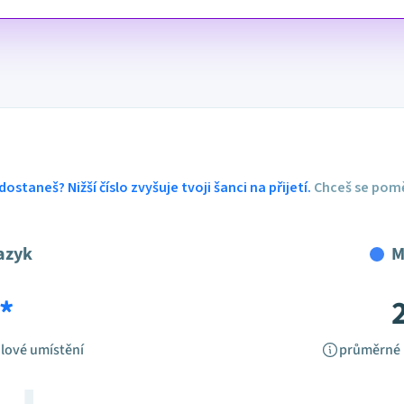
dostaneš? Nižší číslo zvyšuje tvoji šanci na přijetí.
Chceš se pomě
azyk
M
*
lové umístění
průměrné 