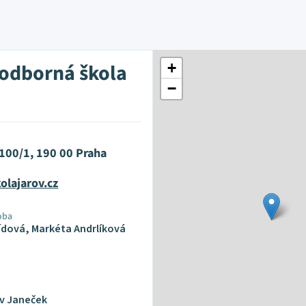
 odborná škola
+
−
100/1, 190 00 Praha
olajarov.cz
oba
ídová, Markéta Andrlíková
av Janeček