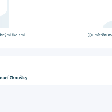
obnými školami
umístění m
ímací Zkoušky