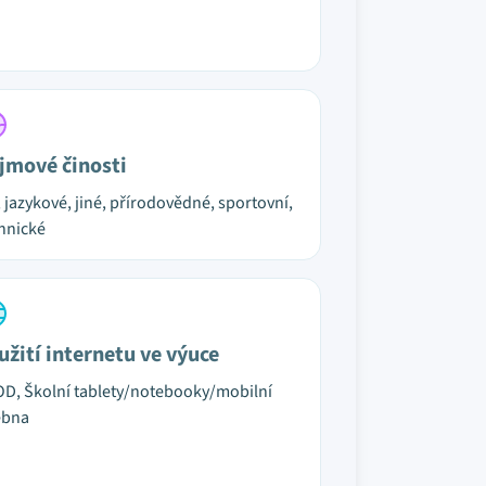
jmové činosti
, jazykové, jiné, přírodovědné, sportovní,
hnické
užití internetu ve výuce
D, Školní tablety/notebooky/mobilní
ebna