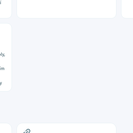
í
ly,
ním
y