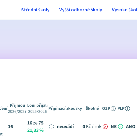
Střední školy
Vyšší odborné školy
Vysoké ško
Přijmou
Loni přijali
čení
Přijímací zkoušky
Školné
OZP
PLP
2026/2027
2025/2026
16
ze
75
16
neuvádí
0
Kč / rok
NE
ANO
21,33 %
st