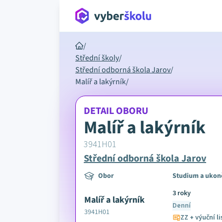
/
Střední školy
/
Střední odborná škola Jarov
/
Malíř a lakýrník
/
DETAIL OBORU
Malíř a lakýrník
3941H01
Střední odborná škola Jarov
Obor
Studium a ukon
3 roky
Malíř a lakýrník
Denní
3941H01
ZZ + výuční li