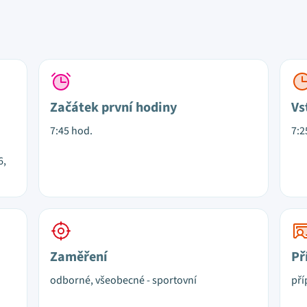
Začátek první hodiny
Vs
7:45 hod.
7:2
6,
Zaměření
Př
odborné, všeobecné - sportovní
pří