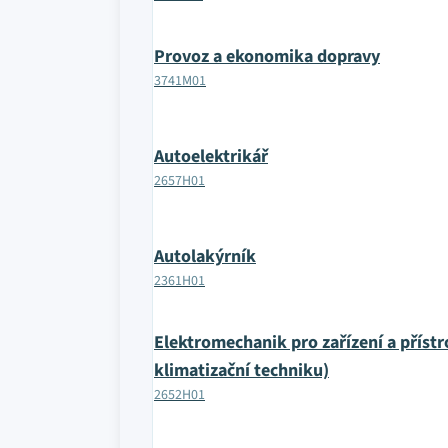
Provoz a ekonomika dopravy
3741M01
Autoelektrikář
2657H01
Autolakýrník
2361H01
Elektromechanik pro zařízení a přístr
klimatizační techniku)
2652H01