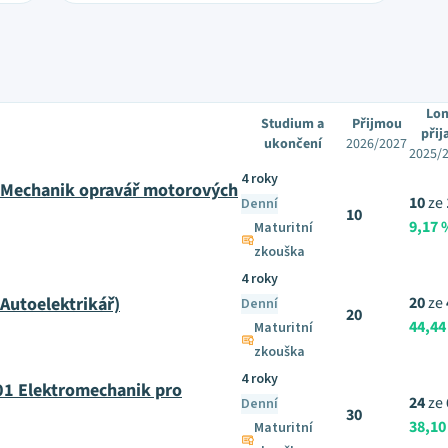
Lon
Studium a
Přijmou
přija
ukončení
2026/2027
2025/
4 roky
1 Mechanik opravář motorových
10
ze
Denní
10
9,17 
Maturitní
zkouška
4 roky
Autoelektrikář)
20
ze
Denní
20
44,44
Maturitní
zkouška
4 roky
01 Elektromechanik pro
24
ze
Denní
30
38,10
Maturitní