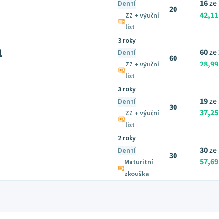
16
ze
Denní
20
42,11
ZZ + výuční
list
3 roky
l
60
ze
Denní
60
28,99
ZZ + výuční
list
3 roky
19
ze
Denní
30
37,25
ZZ + výuční
list
2 roky
30
ze
Denní
30
57,69
Maturitní
zkouška