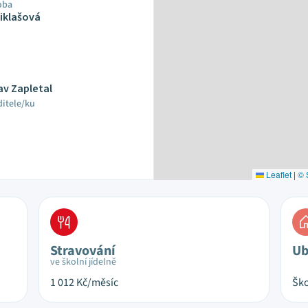
oba
iklašová
lav Zapletal
ditele/ku
Leaflet
|
© 
Stravování
Ub
ve školní jídelně
1 012
Kč/měsíc
Ško