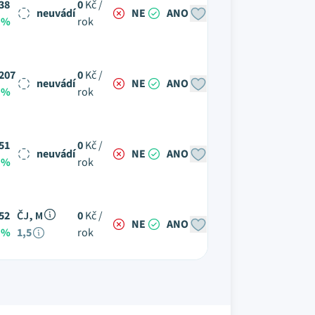
38
0
Kč /
neuvádí
NE
ANO
 %
rok
207
0
Kč /
neuvádí
NE
ANO
 %
rok
51
0
Kč /
neuvádí
NE
ANO
 %
rok
52
ČJ, M
0
Kč /
NE
ANO
 %
1,5
rok