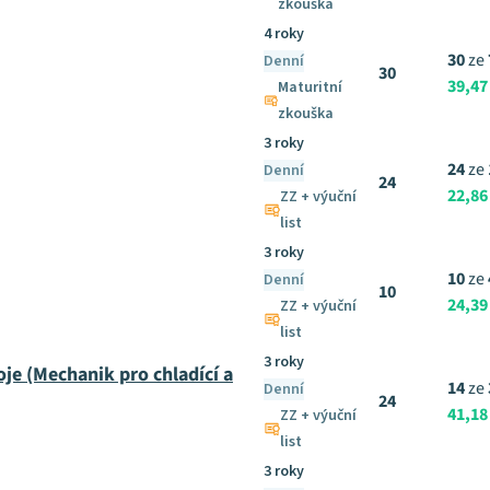
zkouška
4 roky
30
ze
Denní
30
39,47
Maturitní
zkouška
3 roky
24
ze
Denní
24
22,86
ZZ + výuční
list
3 roky
10
ze
Denní
10
24,39
ZZ + výuční
list
3 roky
oje (Mechanik pro chladící a
14
ze
Denní
24
41,18
ZZ + výuční
list
3 roky