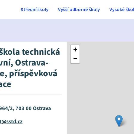
Střední školy
Vyšší odborné školy
Vysoké ško
 škola technická
+
−
vní, Ostrava-
ce, příspěvková
ace
964/2, 703 00 Ostrava
at@sstd.cz