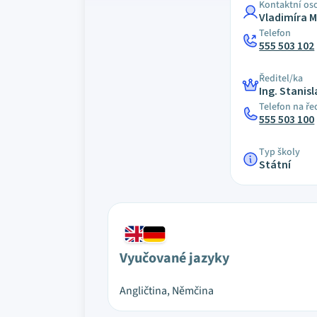
Kontaktní os
Vladimíra M
Telefon
555 503 102
Ředitel/ka
Ing. Stanis
Telefon na ře
555 503 100
Typ školy
Státní
Vyučované jazyky
Angličtina, Němčina