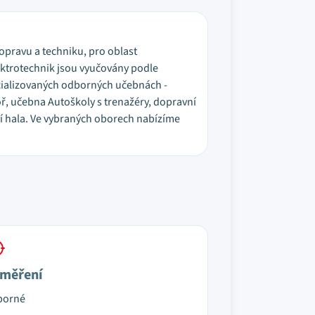
dopravu a techniku, pro oblast
ektrotechnik jsou vyučovány podle
ecializovaných odborných učebnách -
oř, učebna Autoškoly s trenažéry, dopravní
ní hala. Ve vybraných oborech nabízíme
měření
borné