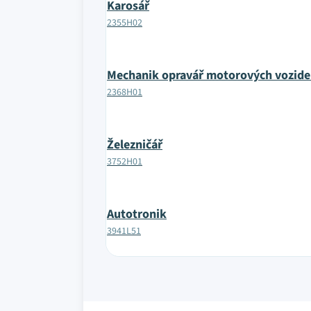
Karosář
2355H02
Mechanik opravář motorových vozide
2368H01
Železničář
3752H01
Autotronik
3941L51