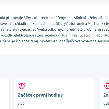
Škola připravuje žáky v oborech zaměřených na silniční a železniční 
ravě a na chladírenskou techniku. Obory Autotronik a Mechanik el
ě maturity i výuční list. Výuka odborných předmětů probíhá ve sp
ozidly, elektrolaboratoře, učebna virtuální reality, strojní laborat
ou výuku je k dispozici mj. modernizovaná špičkově vybavená servis
Začátek první hodiny
Za
7:00
od