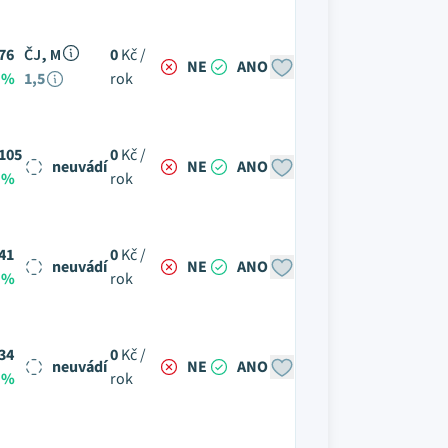
76
ČJ, M
0
Kč /
NE
ANO
 %
1,5
rok
105
0
Kč /
neuvádí
NE
ANO
 %
rok
41
0
Kč /
neuvádí
NE
ANO
 %
rok
34
0
Kč /
neuvádí
NE
ANO
 %
rok