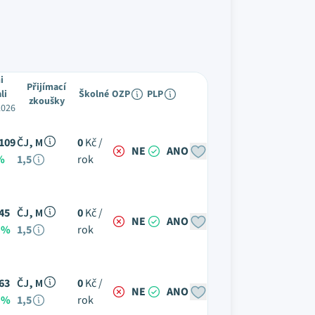
i
Přijímací
li
Školné
OZP
PLP
zkoušky
2026
109
ČJ, M
0
Kč /
NE
ANO
%
1,5
rok
45
ČJ, M
0
Kč /
NE
ANO
 %
1,5
rok
63
ČJ, M
0
Kč /
NE
ANO
 %
1,5
rok