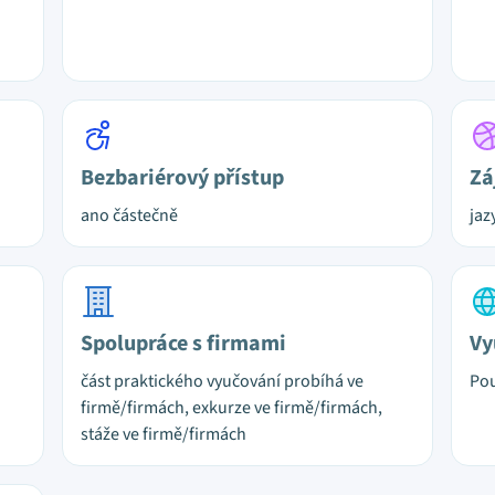
Bezbariérový přístup
Zá
ano částečně
jaz
Spolupráce s firmami
Vy
část praktického vyučování probíhá ve
Pou
firmě/firmách, exkurze ve firmě/firmách,
stáže ve firmě/firmách