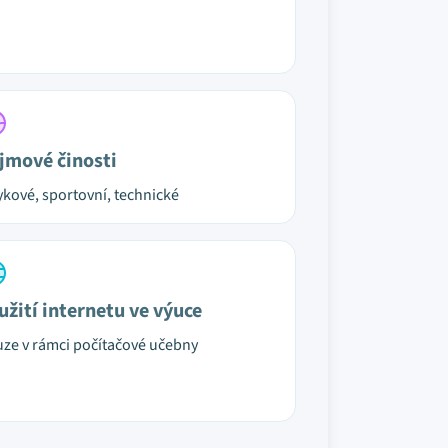
jmové činosti
ykové, sportovní, technické
užití internetu ve výuce
ze v rámci počítačové učebny