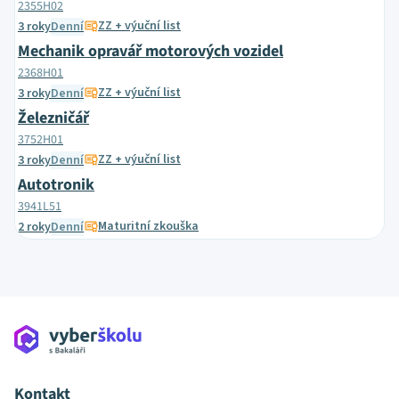
2355H02
ZZ + výuční list
3 roky
Denní
Mechanik opravář motorových vozidel
2368H01
ZZ + výuční list
3 roky
Denní
Železničář
3752H01
ZZ + výuční list
3 roky
Denní
Autotronik
3941L51
Maturitní zkouška
2 roky
Denní
Kontakt