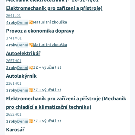
Elektromechanik pro zařízení a přístroje)
2641L01
Maturitní zkouška
4 roky
Denní
Provoz a ekonomika dopravy
3741M01
Maturitní zkouška
4 roky
Denní
Autoelektrikář
2657H01
ZZ + výuční list
3 roky
Denní
Autolakýrník
2361H01
ZZ + výuční list
3 roky
Denní
Elektromechanik pro zařízení a přístroje (Mechanik
pro chladící a klimatizační techniku)
2652H01
ZZ + výuční list
3 roky
Denní
Karosář