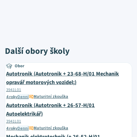
Další obory školy
Obor
Autotronik (Autotronik + 23-68-H/01 Mechanik
opravář motorových vozidel;)
3941L01
Maturitní zkouška
4 roky
Denní
Autotronik (Autotronik + 26-57-H/01
Autoelektrikář)
3941L01
Maturitní zkouška
4 roky
Denní
Mechanik elektrotechnik (+ 26-52-H/01