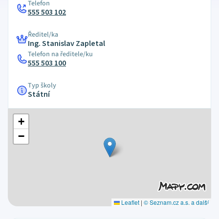
Telefon
555 503 102
Ředitel/ka
Ing. Stanislav Zapletal
Telefon na ředitele/ku
555 503 100
Typ školy
Státní
+
−
Leaflet
|
© Seznam.cz a.s. a další