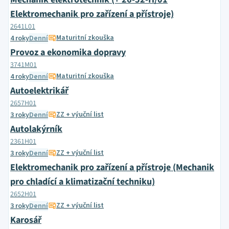
Elektromechanik pro zařízení a přístroje)
2641L01
Maturitní zkouška
4 roky
Denní
Provoz a ekonomika dopravy
3741M01
Maturitní zkouška
4 roky
Denní
Autoelektrikář
2657H01
ZZ + výuční list
3 roky
Denní
Autolakýrník
2361H01
ZZ + výuční list
3 roky
Denní
Elektromechanik pro zařízení a přístroje (Mechanik
pro chladící a klimatizační techniku)
2652H01
ZZ + výuční list
3 roky
Denní
Karosář