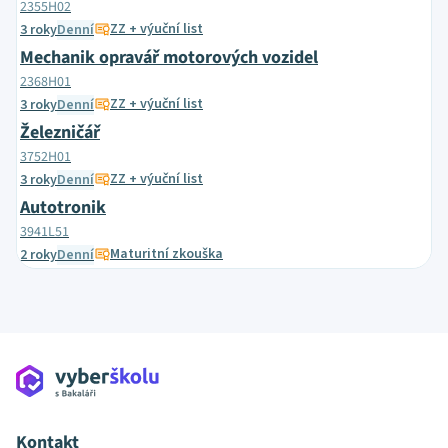
2355H02
ZZ + výuční list
3 roky
Denní
Mechanik opravář motorových vozidel
2368H01
ZZ + výuční list
3 roky
Denní
Železničář
3752H01
ZZ + výuční list
3 roky
Denní
Autotronik
3941L51
Maturitní zkouška
2 roky
Denní
Kontakt