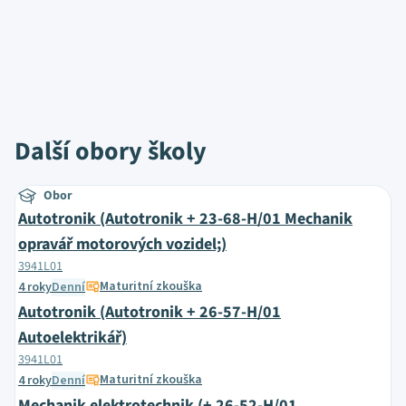
Další obory školy
Obor
Autotronik (Autotronik + 23-68-H/01 Mechanik
opravář motorových vozidel;)
3941L01
Maturitní zkouška
4 roky
Denní
Autotronik (Autotronik + 26-57-H/01
Autoelektrikář)
3941L01
Maturitní zkouška
4 roky
Denní
Mechanik elektrotechnik (+ 26-52-H/01