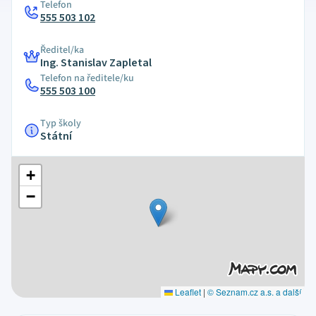
Telefon
555 503 102
Ředitel/ka
Ing. Stanislav Zapletal
Telefon na ředitele/ku
555 503 100
Typ školy
Státní
+
−
Leaflet
|
© Seznam.cz a.s. a další