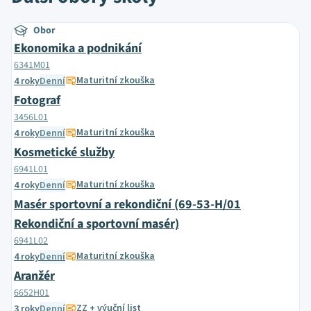
Obor
Ekonomika a podnikání
6341M01
Maturitní zkouška
4 roky
Denní
Fotograf
3456L01
Maturitní zkouška
4 roky
Denní
Kosmetické služby
6941L01
Maturitní zkouška
4 roky
Denní
Masér sportovní a rekondiční (69-53-H/01
Rekondiční a sportovní masér)
6941L02
Maturitní zkouška
4 roky
Denní
Aranžér
6652H01
ZZ + výuční list
3 roky
Denní