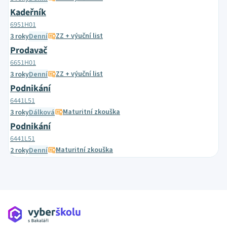
Kadeřník
6951H01
ZZ + výuční list
3 roky
Denní
Prodavač
6651H01
ZZ + výuční list
3 roky
Denní
Podnikání
6441L51
Maturitní zkouška
3 roky
Dálková
Podnikání
6441L51
Maturitní zkouška
2 roky
Denní