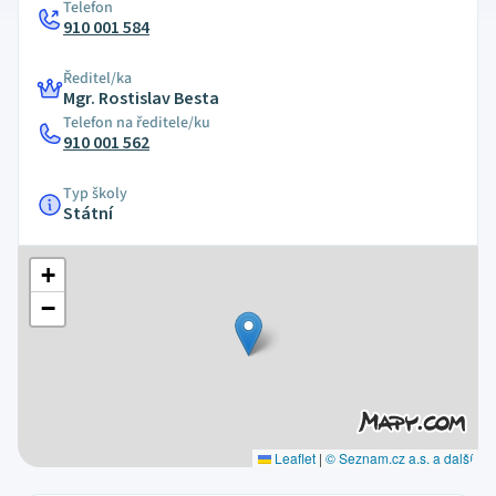
Telefon
910 001 584
Ředitel/ka
Mgr. Rostislav Besta
Telefon na ředitele/ku
910 001 562
Typ školy
Státní
+
−
Leaflet
|
© Seznam.cz a.s. a další