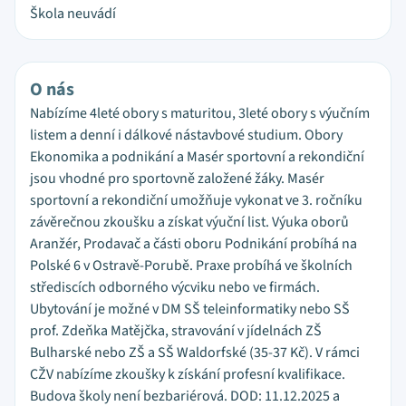
Škola neuvádí
O nás
Nabízíme 4leté obory s maturitou, 3leté obory s výučním
listem a denní i dálkové nástavbové studium. Obory
Ekonomika a podnikání a Masér sportovní a rekondiční
jsou vhodné pro sportovně založené žáky. Masér
sportovní a rekondiční umožňuje vykonat ve 3. ročníku
závěrečnou zkoušku a získat výuční list. Výuka oborů
Aranžér, Prodavač a části oboru Podnikání probíhá na
Polské 6 v Ostravě-Porubě. Praxe probíhá ve školních
střediscích odborného výcviku nebo ve firmách.
Ubytování je možné v DM SŠ teleinformatiky nebo SŠ
prof. Zdeňka Matějčka, stravování v jídelnách ZŠ
Bulharské nebo ZŠ a SŠ Waldorfské (35-37 Kč). V rámci
CŽV nabízíme zkoušky k získání profesní kvalifikace.
Budova školy není bezbariérová. DOD: 11.12.2025 a