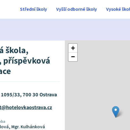
Střední školy
Vyšší odborné školy
Vysoké ško
á škola,
+
−
, příspěvková
ace
 1095/33, 700 30 Ostrava
at@hotelovkaostrava.cz
oba
lová, Mgr. Kulhánková