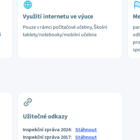
Využití internetu ve výuce
Me
Pouze v rámci počítačové učebny, Školní
par
í
tablety/notebooky/mobilní učebna
odb
pro
spo
Užitečné odkazy
Inspekční zpráva 2024:
Stáhnout
Inspekční zpráva 2017:
Stáhnout