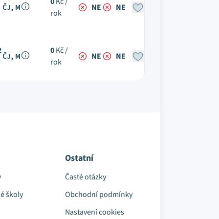
0
Kč /
ČJ, M
NE
NE
rok
2
0
Kč /
ČJ, M
NE
NE
rok
Ostatní
y
Časté otázky
é školy
Obchodní podmínky
Nastavení cookies