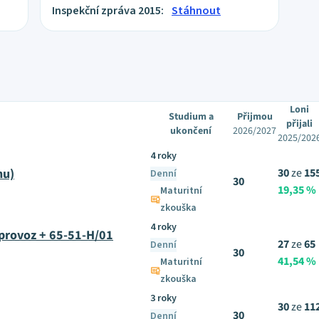
Inspekční zpráva 2015:
Stáhnout
Loni
Studium a
Přijmou
přijali
ukončení
2026/2027
2025/202
4 roky
hu)
30
ze
15
Denní
30
19,35 %
Maturitní
zkouška
4 roky
 provoz + 65-51-H/01
27
ze
65
Denní
30
41,54 %
Maturitní
zkouška
3 roky
30
ze
11
30
Denní