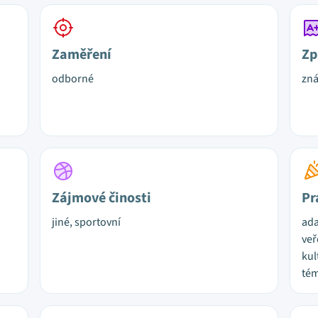
Zaměření
Zp
odborné
zn
Zájmové činosti
Pr
jiné, sportovní
ada
veř
kul
tém