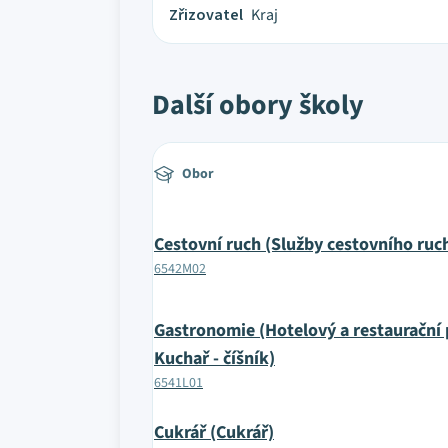
Zřizovatel
Kraj
Další obory školy
Obor
Cestovní ruch (Služby cestovního ruc
6542M02
Gastronomie (Hotelový a restaurační
Kuchař - číšník)
6541L01
Cukrář (Cukrář)