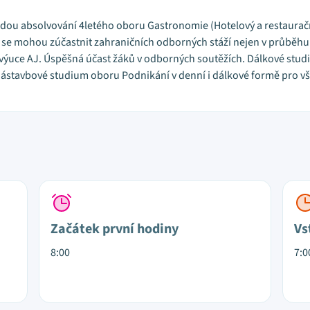
hodou absolvování 4letého oboru Gastronomie (Hotelový a restaurační
 se mohou zúčastnit zahraničních odborných stáží nejen v průběhu š
 výuce AJ. Úspěšná účast žáků v odborných soutěžích. Dálkové stud
ástavbové studium oboru Podnikání v denní i dálkové formě pro vš
Začátek první hodiny
Vs
8:00
7:0