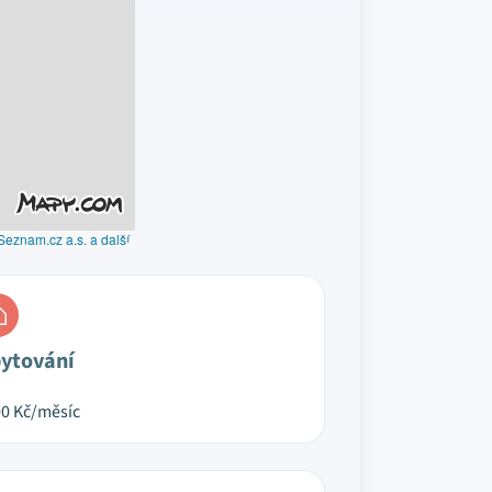
Seznam.cz a.s. a další
ytování
00
Kč/měsíc