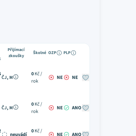
Přijímací
Školné
OZP
PLP
zkoušky
6
5
0
Kč /
ČJ, M
NE
NE
rok
0
Kč /
ČJ, M
NE
ANO
rok
2
0
Kč /
neuvádí
NE
ANO