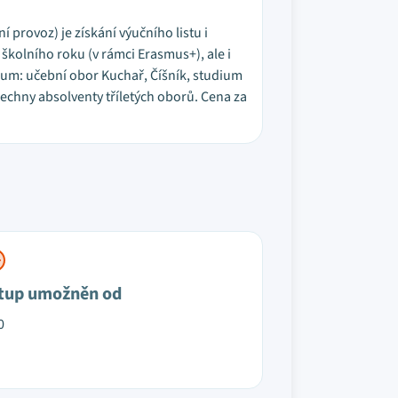
 provoz) je získání výučního listu i
kolního roku (v rámci Erasmus+), ale i
ium: učební obor Kuchař, Číšník, studium
echny absolventy tříletých oborů. Cena za
tup umožněn od
0