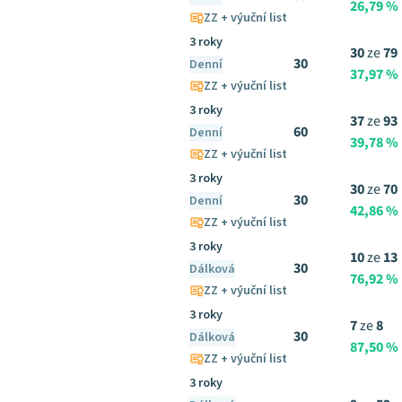
26,79 %
ZZ + výuční list
3 roky
30
ze
79
30
Denní
37,97 %
ZZ + výuční list
3 roky
37
ze
93
60
Denní
39,78 %
ZZ + výuční list
3 roky
30
ze
70
30
Denní
42,86 %
ZZ + výuční list
3 roky
10
ze
13
30
Dálková
76,92 %
ZZ + výuční list
3 roky
7
ze
8
30
Dálková
87,50 %
ZZ + výuční list
3 roky