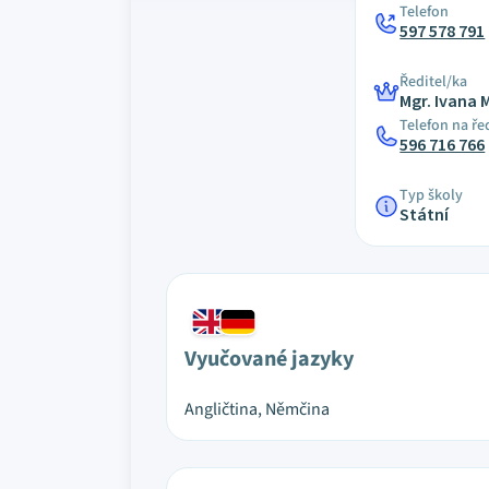
Telefon
597 578 791
Ředitel/ka
Mgr. Ivana 
Telefon na ře
596 716 766
Typ školy
Státní
Vyučované jazyky
Angličtina, Němčina