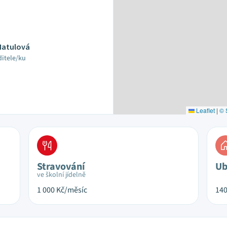
Matulová
ditele/ku
Leaflet
|
© 
Stravování
Ub
ve školní jídelně
1 000
Kč/měsíc
14