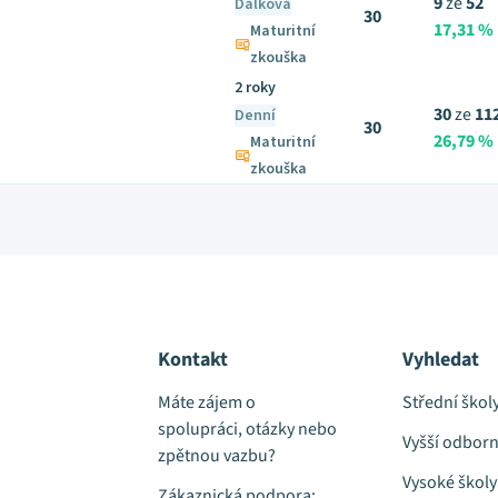
9
ze
52
Dálková
30
17,31 %
Maturitní
zkouška
2 roky
30
ze
11
Denní
30
26,79 %
Maturitní
zkouška
Kontakt
Vyhledat
Máte zájem o
Střední škol
spolupráci, otázky nebo
Vyšší odborn
zpětnou vazbu?
Vysoké školy
Zákaznická podpora: