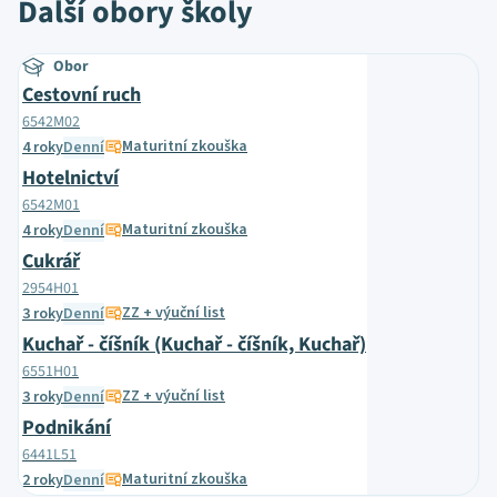
Další obory školy
Obor
Cestovní ruch
6542M02
Maturitní zkouška
4 roky
Denní
Hotelnictví
6542M01
Maturitní zkouška
4 roky
Denní
Cukrář
2954H01
ZZ + výuční list
3 roky
Denní
Kuchař - číšník (Kuchař - číšník, Kuchař)
6551H01
ZZ + výuční list
3 roky
Denní
Podnikání
6441L51
Maturitní zkouška
2 roky
Denní