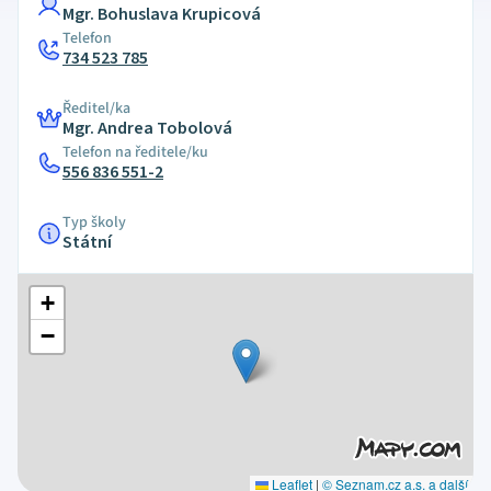
Mgr. Bohuslava Krupicová
Telefon
734 523 785
Ředitel/ka
Mgr. Andrea Tobolová
Telefon na ředitele/ku
556 836 551-2
Typ školy
Státní
+
−
Leaflet
|
© Seznam.cz a.s. a další