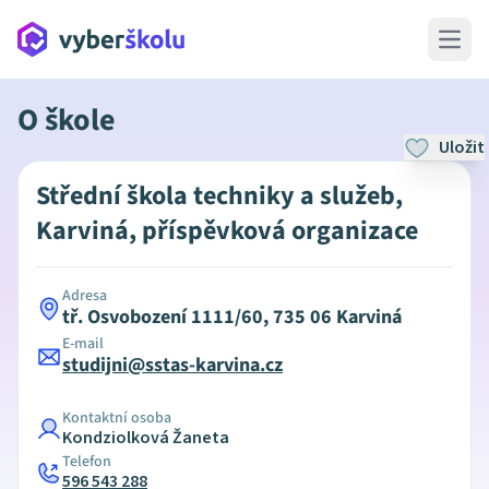
Open 
O škole
Uložit
Střední škola techniky a služeb,
Karviná, příspěvková organizace
Adresa
tř. Osvobození 1111/60, 735 06 Karviná
E-mail
studijni@sstas-karvina.cz
Kontaktní osoba
Kondziolková Žaneta
Telefon
596 543 288