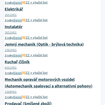
ZZ + výuční list
3 roky
Denní
Elektrikář
2651H01
ZZ + výuční list
3 roky
Denní
Instalatér
3652H01
ZZ + výuční list
3 roky
Denní
Jemný mechanik (Optik - brýlová technika)
2362H01
ZZ + výuční list
3 roky
Denní
Kuchař-číšník
6551H01
ZZ + výuční list
3 roky
Denní
Mechanik opravář motorových vozidel
(Automechanik spalovací a alternativní pohony)
2368H01
ZZ + výuční list
3 roky
Denní
Prodavač (Smíšené zboží)