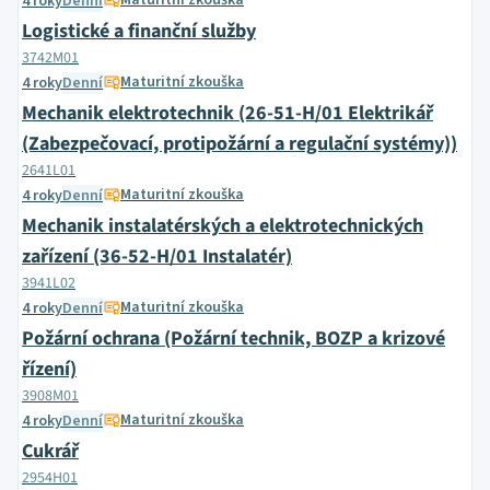
Maturitní zkouška
4 roky
Denní
Logistické a finanční služby
3742M01
Maturitní zkouška
4 roky
Denní
Mechanik elektrotechnik (26-51-H/01 Elektrikář
(Zabezpečovací, protipožární a regulační systémy))
2641L01
Maturitní zkouška
4 roky
Denní
Mechanik instalatérských a elektrotechnických
zařízení (36-52-H/01 Instalatér)
3941L02
Maturitní zkouška
4 roky
Denní
Požární ochrana (Požární technik, BOZP a krizové
řízení)
3908M01
Maturitní zkouška
4 roky
Denní
Cukrář
2954H01