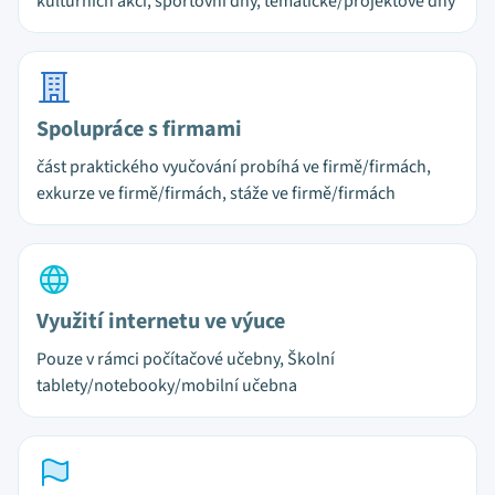
kulturních akcí, sportovní dny, tématické/projektové dny
Spolupráce s firmami
část praktického vyučování probíhá ve firmě/firmách,
exkurze ve firmě/firmách, stáže ve firmě/firmách
Využití internetu ve výuce
Pouze v rámci počítačové učebny, Školní
tablety/notebooky/mobilní učebna