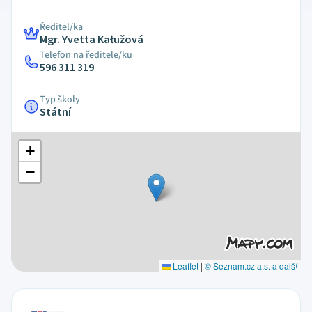
Ředitel/ka
Mgr. Yvetta Kałužová
Telefon na ředitele/ku
596 311 319
Typ školy
Státní
+
−
Leaflet
|
© Seznam.cz a.s. a další