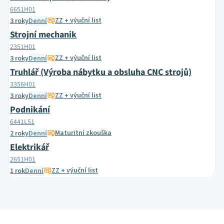
6651H01
ZZ + výuční list
3 roky
Denní
Strojní mechanik
2351H01
ZZ + výuční list
3 roky
Denní
Truhlář (Výroba nábytku a obsluha CNC strojů)
3356H01
ZZ + výuční list
3 roky
Denní
Podnikání
6441L51
Maturitní zkouška
2 roky
Denní
Elektrikář
2651H01
ZZ + výuční list
1 rok
Denní