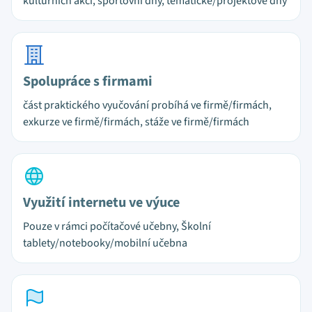
kulturních akcí, sportovní dny, tématické/projektové dny
Spolupráce s firmami
část praktického vyučování probíhá ve firmě/firmách,
exkurze ve firmě/firmách, stáže ve firmě/firmách
Využití internetu ve výuce
Pouze v rámci počítačové učebny, Školní
tablety/notebooky/mobilní učebna