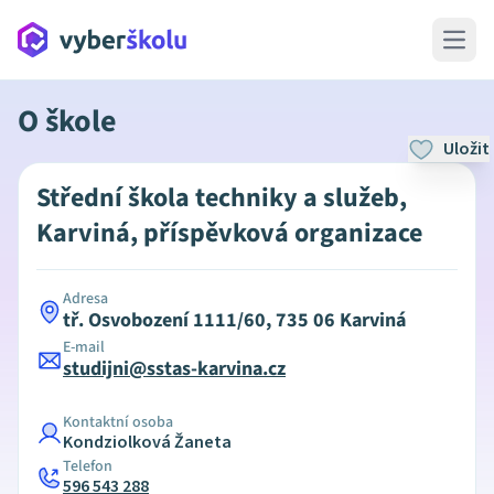
Open 
O škole
Uložit
Střední škola techniky a služeb,
Karviná, příspěvková organizace
Adresa
tř. Osvobození 1111/60, 735 06 Karviná
E-mail
studijni@sstas-karvina.cz
Kontaktní osoba
Kondziolková Žaneta
Telefon
596 543 288