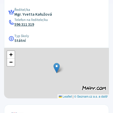
Ředitel/ka
Mgr. Yvetta Kałužová
Telefon na ředitele/ku
596 311 319
Typ školy
Státní
+
−
Leaflet
|
© Seznam.cz a.s. a další