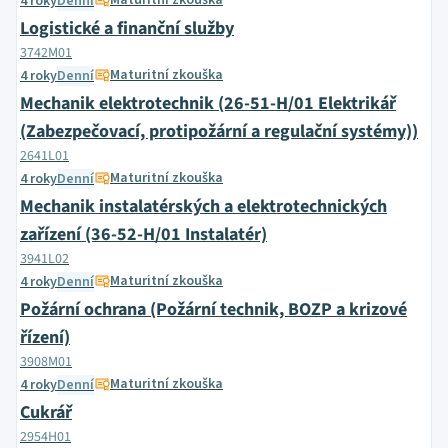
Maturitní zkouška
4 roky
Denní
Logistické a finanční služby
3742M01
Maturitní zkouška
4 roky
Denní
Mechanik elektrotechnik (26-51-H/01 Elektrikář
(Zabezpečovací, protipožární a regulační systémy))
2641L01
Maturitní zkouška
4 roky
Denní
Mechanik instalatérských a elektrotechnických
zařízení (36-52-H/01 Instalatér)
3941L02
Maturitní zkouška
4 roky
Denní
Požární ochrana (Požární technik, BOZP a krizové
řízení)
3908M01
Maturitní zkouška
4 roky
Denní
Cukrář
2954H01