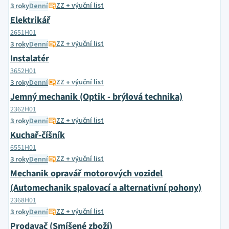
ZZ + výuční list
3 roky
Denní
Elektrikář
2651H01
ZZ + výuční list
3 roky
Denní
Instalatér
3652H01
ZZ + výuční list
3 roky
Denní
Jemný mechanik (Optik - brýlová technika)
2362H01
ZZ + výuční list
3 roky
Denní
Kuchař-číšník
6551H01
ZZ + výuční list
3 roky
Denní
Mechanik opravář motorových vozidel
(Automechanik spalovací a alternativní pohony)
2368H01
ZZ + výuční list
3 roky
Denní
Prodavač (Smíšené zboží)