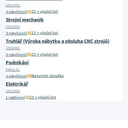
6651H01
ZZ + výuční list
3 roky
Denní
Strojní mechanik
2351H01
ZZ + výuční list
3 roky
Denní
Truhlář (Výroba nábytku a obsluha CNC strojů)
3356H01
ZZ + výuční list
3 roky
Denní
Podnikání
6441L51
Maturitní zkouška
2 roky
Denní
Elektrikář
2651H01
ZZ + výuční list
1 rok
Denní