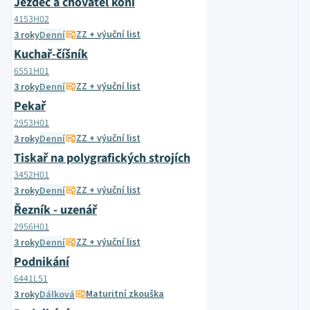
Jezdec a chovatel koní
4153H02
ZZ + výuční list
3 roky
Denní
Kuchař-číšník
6551H01
ZZ + výuční list
3 roky
Denní
Pekař
2953H01
ZZ + výuční list
3 roky
Denní
Tiskař na polygrafických strojích
3452H01
ZZ + výuční list
3 roky
Denní
Řezník - uzenář
2956H01
ZZ + výuční list
3 roky
Denní
Podnikání
6441L51
Maturitní zkouška
3 roky
Dálková