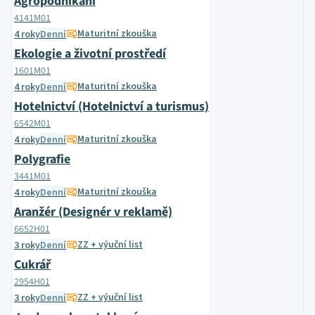
Agropodnikání
4141M01
Maturitní zkouška
4 roky
Denní
Ekologie a životní prostředí
1601M01
Maturitní zkouška
4 roky
Denní
Hotelnictví (Hotelnictví a turismus)
6542M01
Maturitní zkouška
4 roky
Denní
Polygrafie
3441M01
Maturitní zkouška
4 roky
Denní
Aranžér (Designér v reklamě)
6652H01
ZZ + výuční list
3 roky
Denní
Cukrář
2954H01
ZZ + výuční list
3 roky
Denní