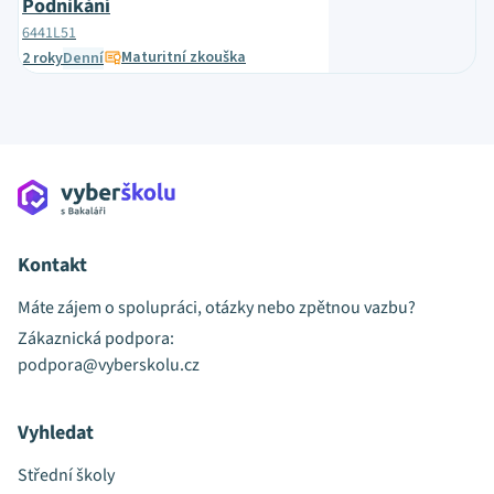
Podnikání
6441L51
Maturitní zkouška
2 roky
Denní
Kontakt
Máte zájem o spolupráci, otázky nebo zpětnou vazbu?
Zákaznická podpora:
podpora@vyberskolu.cz
Vyhledat
Střední školy