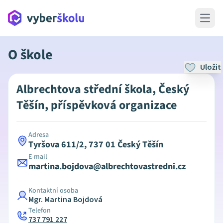
Open 
O škole
Uložit
Albrechtova střední škola, Český
Těšín, příspěvková organizace
Adresa
Tyršova 611/2, 737 01 Český Těšín
E-mail
martina.bojdova@albrechtovastredni.cz
Kontaktní osoba
Mgr. Martina Bojdová
Telefon
737 791 227