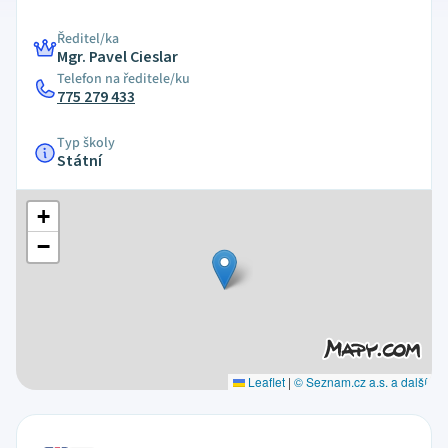
Ředitel/ka
Mgr. Pavel Cieslar
Telefon na ředitele/ku
775 279 433
Typ školy
Státní
+
−
Leaflet
|
© Seznam.cz a.s. a další