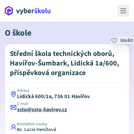
Open 
O škole
Uložit
Střední škola technických oborů,
Havířov-Šumbark, Lidická 1a/600,
příspěvková organizace
Adresa
Lidická 600/1a, 736 01 Havířov
E-mail
ssto@ssto-havirov.cz
Kontaktní osoba
Bc. Lucie Henčlová