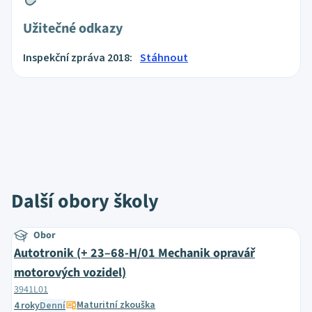
Užitečné odkazy
Inspekční zpráva 2018:
Stáhnout
Další obory školy
Obor
Autotronik (+ 23–68-H/01 Mechanik opravář
motorových vozidel)
3941L01
Maturitní zkouška
4 roky
Denní