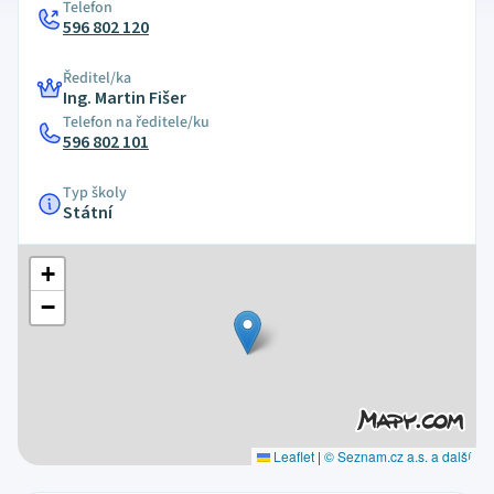
Telefon
596 802 120
Ředitel/ka
Ing. Martin Fišer
Telefon na ředitele/ku
596 802 101
Typ školy
Státní
+
−
Leaflet
|
© Seznam.cz a.s. a další