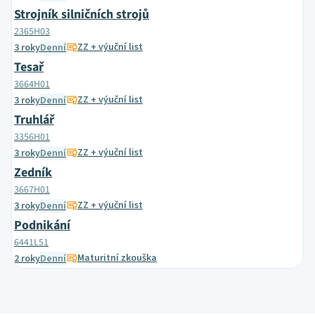
Strojník silničních strojů
2365H03
ZZ + výuční list
3 roky
Denní
Tesař
3664H01
ZZ + výuční list
3 roky
Denní
Truhlář
3356H01
ZZ + výuční list
3 roky
Denní
Zedník
3667H01
ZZ + výuční list
3 roky
Denní
Podnikání
6441L51
Maturitní zkouška
2 roky
Denní