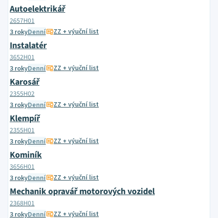
Autoelektrikář
2657H01
ZZ + výuční list
3 roky
Denní
Instalatér
3652H01
ZZ + výuční list
3 roky
Denní
Karosář
2355H02
ZZ + výuční list
3 roky
Denní
Klempíř
2355H01
ZZ + výuční list
3 roky
Denní
Kominík
3656H01
ZZ + výuční list
3 roky
Denní
Mechanik opravář motorových vozidel
2368H01
ZZ + výuční list
3 roky
Denní