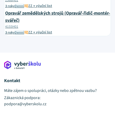
2368H01
ZZ + výuční list
3 roky
Denní
Opravář zemědělských strojů (Opravář-řidič-montér-
svářeč)
4155H01
ZZ + výuční list
3 roky
Denní
Kontakt
Máte zájem o spolupráci, otázky nebo zpětnou vazbu?
Zákaznická podpora:
podpora@vyberskolu.cz