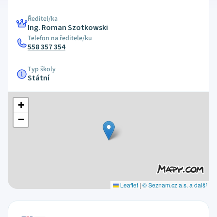
Ředitel/ka
Ing. Roman Szotkowski
Telefon na ředitele/ku
558 357 354
Typ školy
Státní
+
−
Leaflet
|
© Seznam.cz a.s. a další