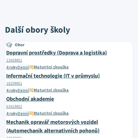
Další obory školy
Obor
Dopravní prostředky (Doprava a logistika)
2345M01
Maturitní zkouška
4 roky
Denní
Informační technologie (IT v průmyslu)
1820M01
Maturitní zkouška
4 roky
Denní
Obchodní akademie
6341M02
Maturitní zkouška
4 roky
Denní
Mechanik opravář motorových vozidel
(Automechanik alternativních pohonů)