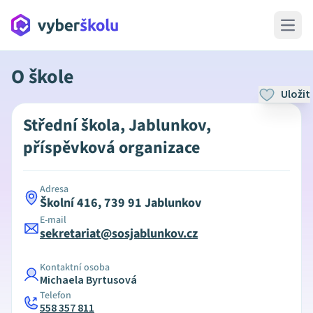
Open 
O škole
Uložit
Střední škola, Jablunkov,
příspěvková organizace
Adresa
Školní 416, 739 91 Jablunkov
E-mail
sekretariat@sosjablunkov.cz
Kontaktní osoba
Michaela Byrtusová
Telefon
558 357 811