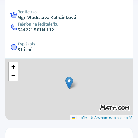
Ředitel/ka
Mgr. Vladislava Kulhánková
Telefon na ředitele/ku
544 221 581kl.112
Typ školy
Státní
+
−
Leaflet
|
© Seznam.cz a.s. a další