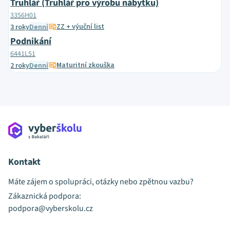
Truhlář (Truhlář pro výrobu nábytku)
3356H01
ZZ + výuční list
3 roky
Denní
Podnikání
6441L51
Maturitní zkouška
2 roky
Denní
Kontakt
Máte zájem o spolupráci, otázky nebo zpětnou vazbu?
Zákaznická podpora:
podpora@vyberskolu.cz