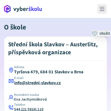
Open 
O škole
Uložit
Střední škola Slavkov – Austerlitz,
příspěvková organizace
Adresa
Tyršova 479, 684 01 Slavkov u Brna
E-mail
info@stredni-slavkov.cz
Kontaktní osoba
Eva Jachymiáková
Telefon
544 221 581kl.110