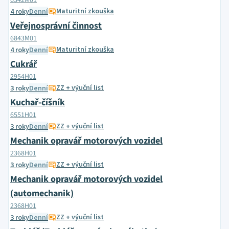
6542M01
Maturitní zkouška
4 roky
Denní
Veřejnosprávní činnost
6843M01
Maturitní zkouška
4 roky
Denní
Cukrář
2954H01
ZZ + výuční list
3 roky
Denní
Kuchař-číšník
6551H01
ZZ + výuční list
3 roky
Denní
Mechanik opravář motorových vozidel
2368H01
ZZ + výuční list
3 roky
Denní
Mechanik opravář motorových vozidel
(automechanik)
2368H01
ZZ + výuční list
3 roky
Denní