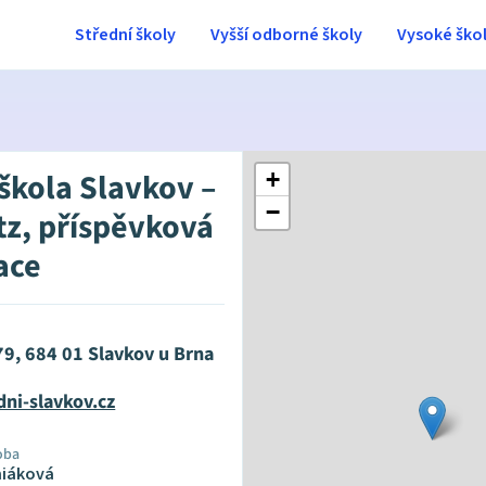
Střední školy
Vyšší odborné školy
Vysoké ško
 škola Slavkov –
+
−
tz, příspěvková
ace
79, 684 01 Slavkov u Brna
dni-slavkov.cz
oba
miáková