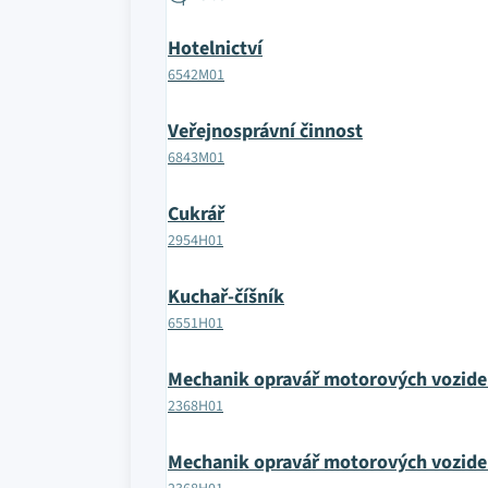
Hotelnictví
6542M01
Veřejnosprávní činnost
6843M01
Cukrář
2954H01
Kuchař-číšník
6551H01
Mechanik opravář motorových vozide
2368H01
Mechanik opravář motorových vozide