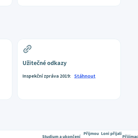
Užitečné odkazy
Inspekční zpráva 2019:
Stáhnout
Přijmou
Loni přijali
Studium a ukončení
Přijíma