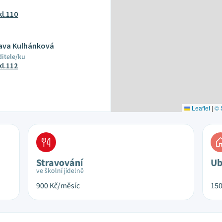
kl.110
lava Kulhánková
ditele/ku
kl.112
Leaflet
|
© 
Stravování
Ub
ve školní jídelně
900
Kč/měsíc
15