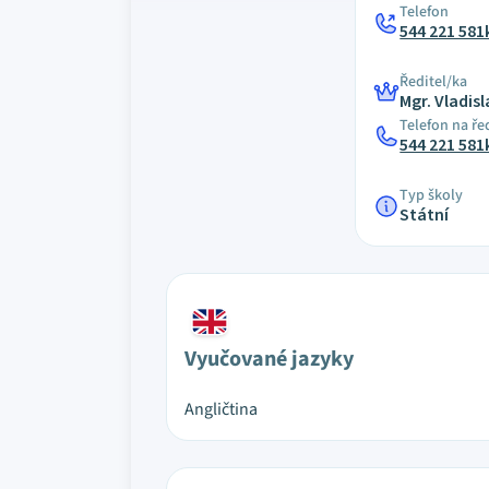
Telefon
544 221 581
Ředitel/ka
Mgr. Vladis
Telefon na ře
544 221 581
Typ školy
Státní
Vyučované jazyky
Angličtina