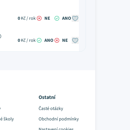
0
Kč / rok
NE
ANO
0
Kč / rok
ANO
NE
Ostatní
y
Časté otázky
é školy
Obchodní podmínky
Nastavení cookies