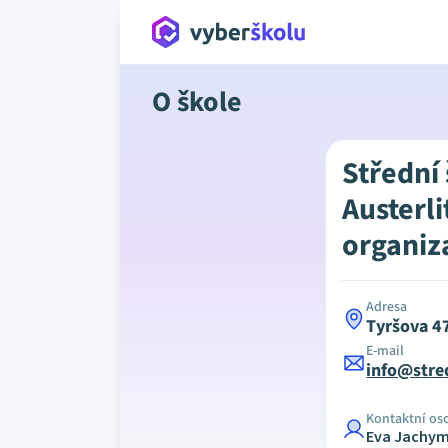
O škole
Střední
Austerli
organiz
Adresa
Tyršova 4
E-mail
info@stre
Kontaktní os
Eva Jachy