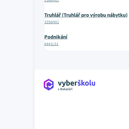
2368H01
Truhlář (Truhlář pro výrobu nábytku)
3356H01
Podnikání
6441L51