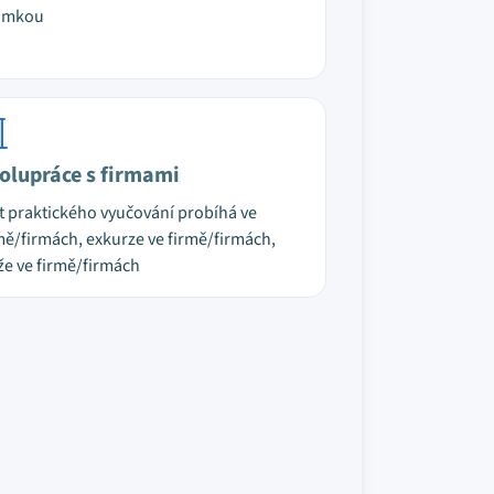
ámkou
olupráce s firmami
t praktického vyučování probíhá ve
mě/firmách, exkurze ve firmě/firmách,
že ve firmě/firmách