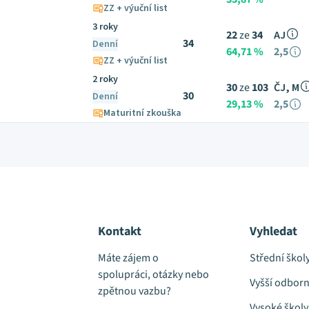
ZZ + výuční list
3 roky
22
ze
34
AJ
34
Denní
64,71 %
2,5
ZZ + výuční list
2 roky
30
ze
103
ČJ, M
30
Denní
29,13 %
2,5
Maturitní zkouška
Kontakt
Vyhledat
Máte zájem o
Střední škol
spolupráci, otázky nebo
Vyšší odborn
zpětnou vazbu?
Vysoké školy