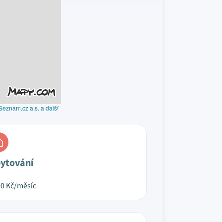
Seznam.cz a.s. a další
ytování
00
Kč/měsíc