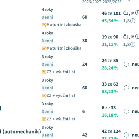
2026/2027
2025/2026
4 roky
46
ze
101
ČJ, M
60
Denní
45,54 %
1,8
Maturitní zkouška
4 roky
19
ze
90
ČJ, M
30
Denní
21,11 %
1,8
Maturitní zkouška
3 roky
24
ze
85
24
ne
Denní
28,24 %
ZZ + výuční list
3 roky
33
ze
62
60
ne
Denní
53,23 %
ZZ + výuční list
3 roky
l
6
ze
33
6
ne
Denní
18,18 %
ZZ + výuční list
3 roky
l (automechanik)
42
ze
124
42
ne
Denní
33,87 %