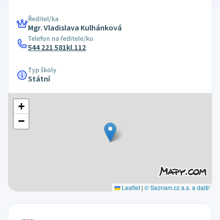
Ředitel/ka
Mgr. Vladislava Kulhánková
Telefon na ředitele/ku
544 221 581kl.112
Typ školy
Státní
+
−
Leaflet
|
© Seznam.cz a.s. a další