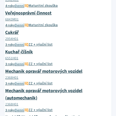
6542M01
Maturitní zkouška
4 roky
Denní
Veřejnosprávní činnost
6843M01
Maturitní zkouška
4 roky
Denní
Cukrář
2954H01
ZZ + výuční list
3 roky
Denní
Kuchař-číšník
6551H01
ZZ + výuční list
3 roky
Denní
Mechanik opravář motorových vozidel
2368H01
ZZ + výuční list
3 roky
Denní
Mechanik opravář motorových vozidel
(automechanik)
2368H01
ZZ + výuční list
3 roky
Denní