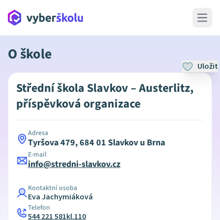
Open 
O škole
Uložit
Střední škola Slavkov – Austerlitz,
příspěvková organizace
Adresa
Tyršova 479, 684 01 Slavkov u Brna
E-mail
info@stredni-slavkov.cz
Kontaktní osoba
Eva Jachymiáková
Telefon
544 221 581kl.110