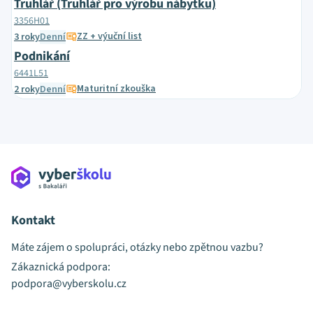
Truhlář (Truhlář pro výrobu nábytku)
3356H01
ZZ + výuční list
3 roky
Denní
Podnikání
6441L51
Maturitní zkouška
2 roky
Denní
Kontakt
Máte zájem o spolupráci, otázky nebo zpětnou vazbu?
Zákaznická podpora:
podpora@vyberskolu.cz