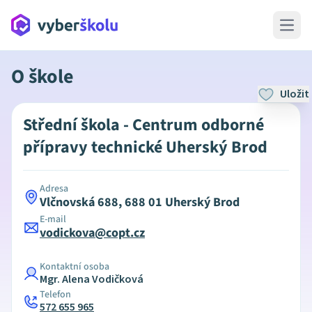
Open 
O škole
Uložit
Střední škola - Centrum odborné
přípravy technické Uherský Brod
Adresa
Vlčnovská 688, 688 01 Uherský Brod
E-mail
vodickova@copt.cz
Kontaktní osoba
Mgr. Alena Vodičková
Telefon
572 655 965