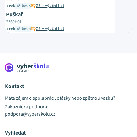
ZZ + výuční list
1 rok
Dálková
Puškař
2369H01
ZZ + výuční list
1 rok
Dálková
Kontakt
Máte zájem o spolupráci, otázky nebo zpětnou vazbu?
Zákaznická podpora:
podpora@vyberskolu.cz
Vyhledat