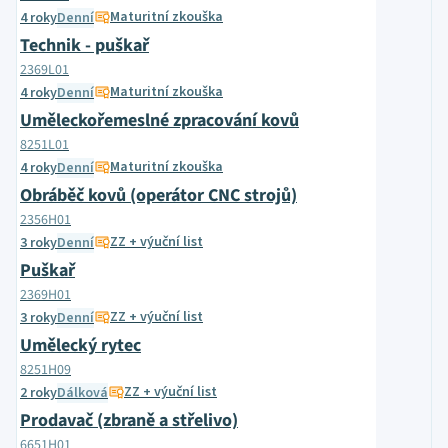
Maturitní zkouška
4 roky
Denní
Technik - puškař
2369L01
Maturitní zkouška
4 roky
Denní
Uměleckořemeslné zpracování kovů
8251L01
Maturitní zkouška
4 roky
Denní
Obráběč kovů (operátor CNC strojů)
2356H01
ZZ + výuční list
3 roky
Denní
Puškař
2369H01
ZZ + výuční list
3 roky
Denní
Umělecký rytec
8251H09
ZZ + výuční list
2 roky
Dálková
Prodavač (zbraně a střelivo)
6651H01