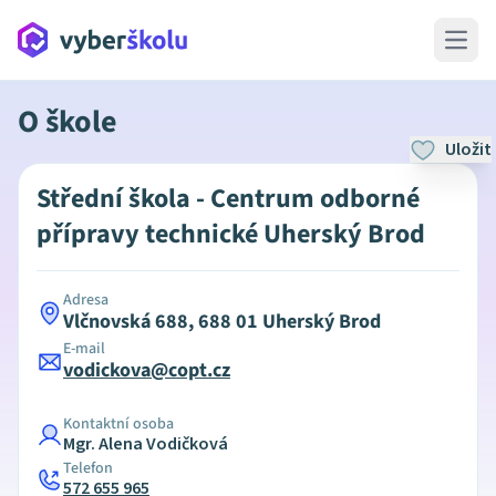
Open 
O škole
Uložit
Střední škola - Centrum odborné
přípravy technické Uherský Brod
Adresa
Vlčnovská 688, 688 01 Uherský Brod
E-mail
vodickova@copt.cz
Kontaktní osoba
Mgr. Alena Vodičková
Telefon
572 655 965