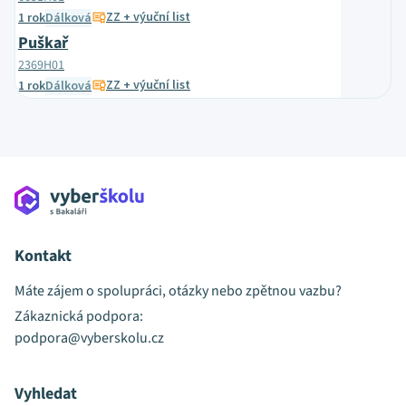
ZZ + výuční list
1 rok
Dálková
Puškař
2369H01
ZZ + výuční list
1 rok
Dálková
Kontakt
Máte zájem o spolupráci, otázky nebo zpětnou vazbu?
Zákaznická podpora:
podpora@vyberskolu.cz
Vyhledat