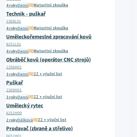
Maturitní zkouška
4 roky
Denní
Technik - puškař
2369L01
Maturitní zkouška
4 roky
Denní
Uměleckořemeslné zpracování kovů
8251L01
Maturitní zkouška
4 roky
Denní
Obráběč kovů (operátor CNC strojů)
2356H01
ZZ + výuční list
3 roky
Denní
Puškař
2369H01
ZZ + výuční list
3 roky
Denní
Umělecký rytec
8251H09
ZZ + výuční list
2 roky
Dálková
Prodavač (zbraně a střelivo)
6651H01