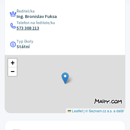
Ředitel/ka
Ing. Bronislav Fuksa
Telefon na ředitele/ku
573 308 213
Typ školy
Státní
+
−
Leaflet
|
© Seznam.cz a.s. a další