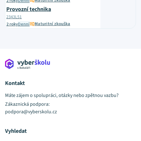
Maturitní zkouška
2 roky
Denní
Provozní technika
2343L51
Maturitní zkouška
2 roky
Denní
Kontakt
Máte zájem o spolupráci, otázky nebo zpětnou vazbu?
Zákaznická podpora:
podpora@vyberskolu.cz
Vyhledat