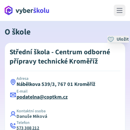
Open 
O škole
Uložit
Střední škola - Centrum odborné
přípravy technické Kroměříž
Adresa
Nábělkova 539/3, 767 01 Kroměříž
E-mail
podatelna@coptkm.cz
Kontaktní osoba
Danuše Miková
Telefon
573 308 212