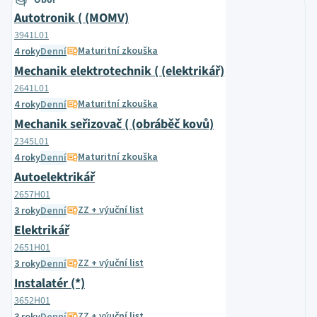
Obor
Autotronik ( (MOMV)
3941L01
Maturitní zkouška
4 roky
Denní
Mechanik elektrotechnik ( (elektrikář)
2641L01
Maturitní zkouška
4 roky
Denní
Mechanik seřizovač ( (obráběč kovů)
2345L01
Maturitní zkouška
4 roky
Denní
Autoelektrikář
2657H01
ZZ + výuční list
3 roky
Denní
Elektrikář
2651H01
ZZ + výuční list
3 roky
Denní
Instalatér (*)
3652H01
ZZ + výuční list