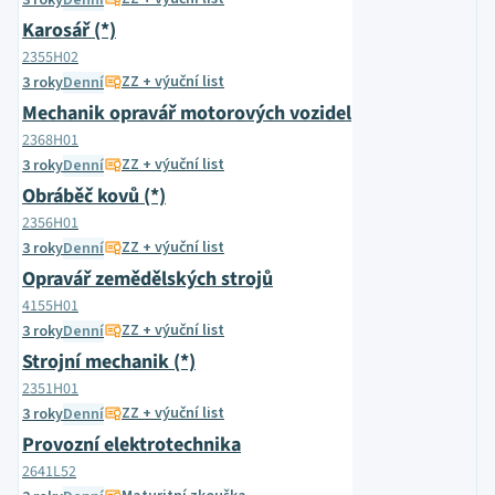
3 roky
Denní
Karosář (*)
2355H02
ZZ + výuční list
3 roky
Denní
Mechanik opravář motorových vozidel
2368H01
ZZ + výuční list
3 roky
Denní
Obráběč kovů (*)
2356H01
ZZ + výuční list
3 roky
Denní
Opravář zemědělských strojů
4155H01
ZZ + výuční list
3 roky
Denní
Strojní mechanik (*)
2351H01
ZZ + výuční list
3 roky
Denní
Provozní elektrotechnika
2641L52