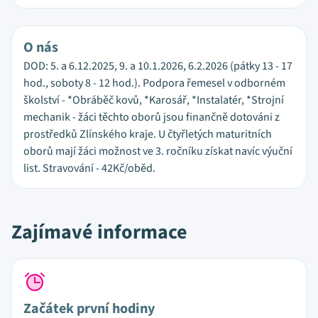
O nás
DOD: 5. a 6.12.2025, 9. a 10.1.2026, 6.2.2026 (pátky 13 - 17
hod., soboty 8 - 12 hod.). Podpora řemesel v odborném
školství - *Obráběč kovů, *Karosář, *Instalatér, *Strojní
mechanik - žáci těchto oborů jsou finančně dotováni z
prostředků Zlínského kraje. U čtyřletých maturitních
oborů mají žáci možnost ve 3. ročníku získat navíc výuční
list. Stravování - 42Kč/oběd.
Zajímavé informace
Začátek první hodiny