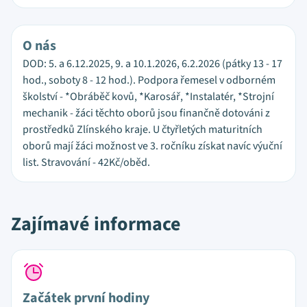
O nás
DOD: 5. a 6.12.2025, 9. a 10.1.2026, 6.2.2026 (pátky 13 - 17
hod., soboty 8 - 12 hod.). Podpora řemesel v odborném
školství - *Obráběč kovů, *Karosář, *Instalatér, *Strojní
mechanik - žáci těchto oborů jsou finančně dotováni z
prostředků Zlínského kraje. U čtyřletých maturitních
oborů mají žáci možnost ve 3. ročníku získat navíc výuční
list. Stravování - 42Kč/oběd.
Zajímavé informace
Začátek první hodiny