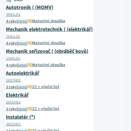
Obor
Autotronik ( (MOMV)
3941L01
Maturitní zkouška
4 roky
Denní
Mechanik elektrotechnik ( (elektrikář)
2641L01
Maturitní zkouška
4 roky
Denní
Mechanik seřizovač ( (obráběč kovů)
2345L01
Maturitní zkouška
4 roky
Denní
Autoelektrikář
2657H01
ZZ + výuční list
3 roky
Denní
Elektrikář
2651H01
ZZ + výuční list
3 roky
Denní
Instalatér (*)
3652H01
ZZ + výuční list