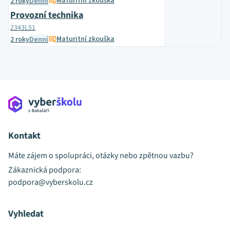
Maturitní zkouška
2 roky
Denní
Provozní technika
2343L51
Maturitní zkouška
2 roky
Denní
Kontakt
Máte zájem o spolupráci, otázky nebo zpětnou vazbu?
Zákaznická podpora:
podpora@vyberskolu.cz
Vyhledat