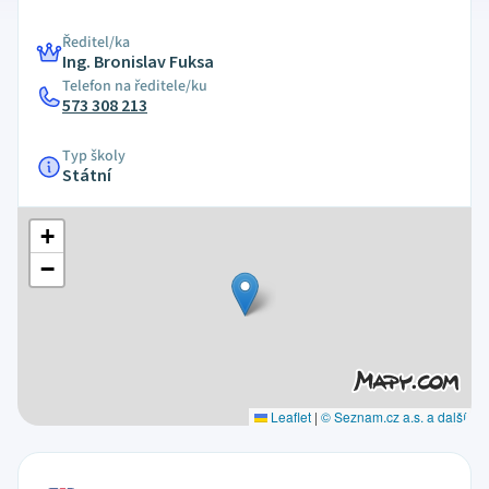
Ředitel/ka
Ing. Bronislav Fuksa
Telefon na ředitele/ku
573 308 213
Typ školy
Státní
+
−
Leaflet
|
© Seznam.cz a.s. a další