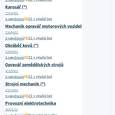
3 roky
Denní
Karosář (*)
2355H02
ZZ + výuční list
3 roky
Denní
Mechanik opravář motorových vozidel
2368H01
ZZ + výuční list
3 roky
Denní
Obráběč kovů (*)
2356H01
ZZ + výuční list
3 roky
Denní
Opravář zemědělských strojů
4155H01
ZZ + výuční list
3 roky
Denní
Strojní mechanik (*)
2351H01
ZZ + výuční list
3 roky
Denní
Provozní elektrotechnika
2641L52