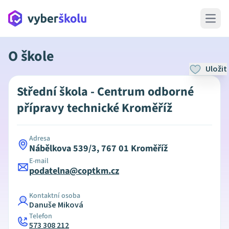
Open 
O škole
Uložit
Střední škola - Centrum odborné
přípravy technické Kroměříž
Adresa
Nábělkova 539/3, 767 01 Kroměříž
E-mail
podatelna@coptkm.cz
Kontaktní osoba
Danuše Miková
Telefon
573 308 212