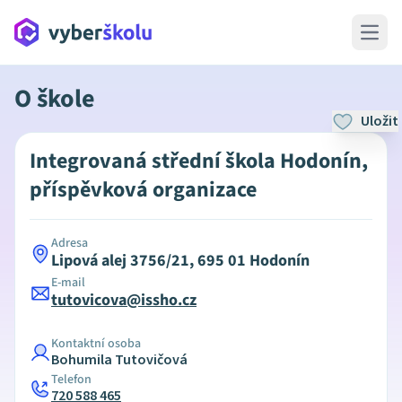
Open 
O škole
Uložit
Integrovaná střední škola Hodonín,
příspěvková organizace
Adresa
Lipová alej 3756/21, 695 01 Hodonín
E-mail
tutovicova@issho.cz
Kontaktní osoba
Bohumila Tutovičová
Telefon
720 588 465