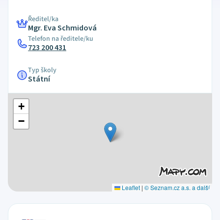
Ředitel/ka
Mgr. Eva Schmidová
Telefon na ředitele/ku
723 200 431
Typ školy
Státní
+
−
Leaflet
|
© Seznam.cz a.s. a další