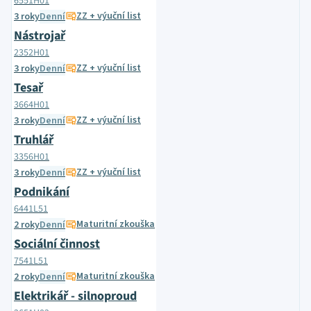
6551H01
ZZ + výuční list
3 roky
Denní
Nástrojař
2352H01
ZZ + výuční list
3 roky
Denní
Tesař
3664H01
ZZ + výuční list
3 roky
Denní
Truhlář
3356H01
ZZ + výuční list
3 roky
Denní
Podnikání
6441L51
Maturitní zkouška
2 roky
Denní
Sociální činnost
7541L51
Maturitní zkouška
2 roky
Denní
Elektrikář - silnoproud