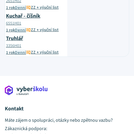
2651H02
ZZ + výuční list
1 rok
Denní
Kuchař - číšník
6551H01
ZZ + výuční list
1 rok
Denní
Truhlář
3356H01
ZZ + výuční list
1 rok
Denní
Kontakt
Máte zájem o spolupráci, otázky nebo zpětnou vazbu?
Zákaznická podpora: