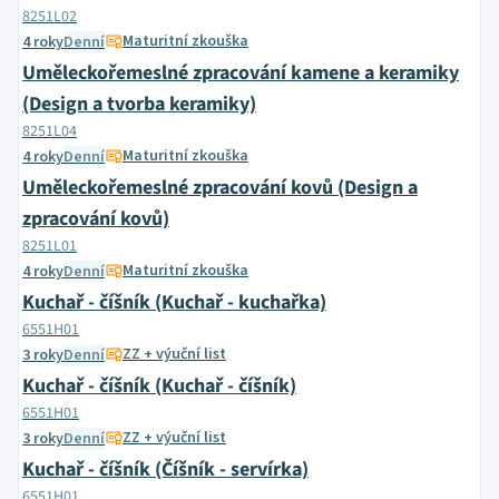
8251L02
Maturitní zkouška
4 roky
Denní
Uměleckořemeslné zpracování kamene a keramiky
(Design a tvorba keramiky)
8251L04
Maturitní zkouška
4 roky
Denní
Uměleckořemeslné zpracování kovů (Design a
zpracování kovů)
8251L01
Maturitní zkouška
4 roky
Denní
Kuchař - číšník (Kuchař - kuchařka)
6551H01
ZZ + výuční list
3 roky
Denní
Kuchař - číšník (Kuchař - číšník)
6551H01
ZZ + výuční list
3 roky
Denní
Kuchař - číšník (Číšník - servírka)
6551H01