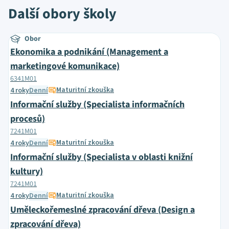
Další obory školy
Obor
Ekonomika a podnikání (Management a
marketingové komunikace)
6341M01
Maturitní zkouška
4 roky
Denní
Informační služby (Specialista informačních
procesů)
7241M01
Maturitní zkouška
4 roky
Denní
Informační služby (Specialista v oblasti knižní
kultury)
7241M01
Maturitní zkouška
4 roky
Denní
Uměleckořemeslné zpracování dřeva (Design a
zpracování dřeva)