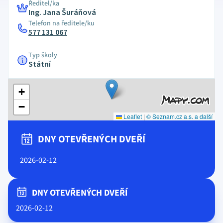
Ředitel/ka
Ing. Jana Šuráňová
Telefon na ředitele/ku
577 131 067
Typ školy
Státní
+
−
Leaflet
|
© Seznam.cz a.s. a další
DNY OTEVŘENÝCH DVEŘÍ
2026-02-12
DNY OTEVŘENÝCH DVEŘÍ
2026-02-12