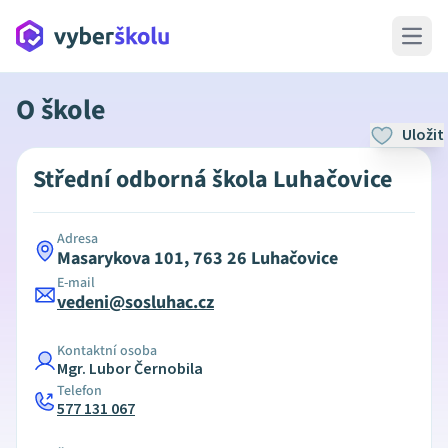
Open 
O škole
Uložit
Střední odborná škola Luhačovice
Adresa
Masarykova 101, 763 26 Luhačovice
E-mail
vedeni@sosluhac.cz
Kontaktní osoba
Mgr. Lubor Černobila
Telefon
577 131 067