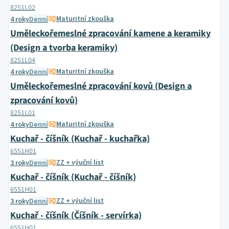
8251L02
Maturitní zkouška
4 roky
Denní
Uměleckořemeslné zpracování kamene a keramiky
(Design a tvorba keramiky)
8251L04
Maturitní zkouška
4 roky
Denní
Uměleckořemeslné zpracování kovů (Design a
zpracování kovů)
8251L01
Maturitní zkouška
4 roky
Denní
Kuchař - číšník (Kuchař - kuchařka)
6551H01
ZZ + výuční list
3 roky
Denní
Kuchař - číšník (Kuchař - číšník)
6551H01
ZZ + výuční list
3 roky
Denní
Kuchař - číšník (Číšník - servírka)
6551H01