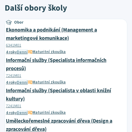
Další obory školy
Obor
Ekonomika a podnikání (Management a
marketingové komunikace)
6341M01
Maturitní zkouška
4 roky
Denní
Informační služby (Specialista informačních
procesů)
7241M01
Maturitní zkouška
4 roky
Denní
Informační služby (Specialista v oblasti knižní
kultury)
7241M01
Maturitní zkouška
4 roky
Denní
Uměleckořemeslné zpracování dřeva (Design a
zpracování dřeva)