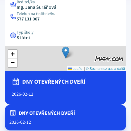
Ředitel/ka
Ing. Jana Šuráňová
Telefon na ředitele/ku
577 131 067
Typ školy
Státní
+
−
Leaflet
|
© Seznam.cz a.s. a další
DNY OTEVŘENÝCH DVEŘÍ
2026-02-12
DNY OTEVŘENÝCH DVEŘÍ
2026-02-12