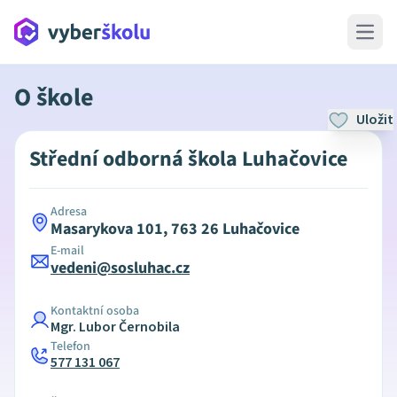
Open 
O škole
Uložit
Střední odborná škola Luhačovice
Adresa
Masarykova 101, 763 26 Luhačovice
E-mail
vedeni@sosluhac.cz
Kontaktní osoba
Mgr. Lubor Černobila
Telefon
577 131 067