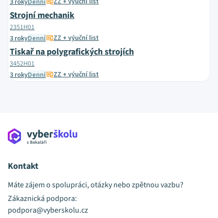
ZZ + výuční list
3 roky
Denní
Strojní mechanik
2351H01
ZZ + výuční list
3 roky
Denní
Tiskař na polygrafických strojích
3452H01
ZZ + výuční list
3 roky
Denní
Kontakt
Máte zájem o spolupráci, otázky nebo zpětnou vazbu?
Zákaznická podpora:
podpora@vyberskolu.cz