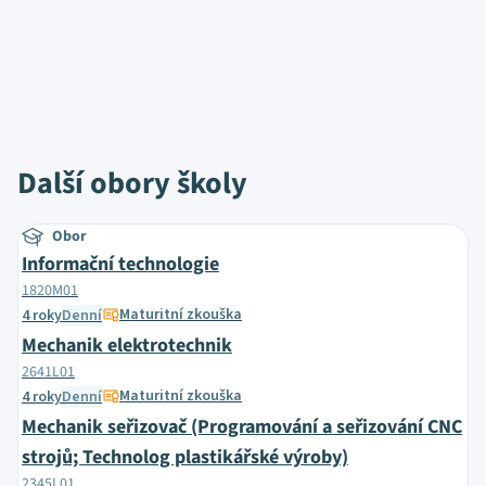
Další obory školy
Obor
Informační technologie
1820M01
Maturitní zkouška
4 roky
Denní
Mechanik elektrotechnik
2641L01
Maturitní zkouška
4 roky
Denní
Mechanik seřizovač (Programování a seřizování CNC
strojů; Technolog plastikářské výroby)
2345L01