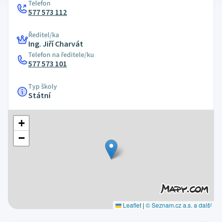
Telefon
577 573 112
Ředitel/ka
Ing. Jiří Charvát
Telefon na ředitele/ku
577 573 101
Typ školy
Státní
+
−
Leaflet
|
© Seznam.cz a.s. a další