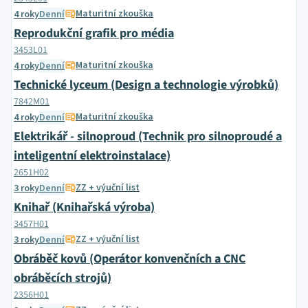
Maturitní zkouška
4 roky
Denní
Reprodukční grafik pro média
3453L01
Maturitní zkouška
4 roky
Denní
Technické lyceum (Design a technologie výrobků)
7842M01
Maturitní zkouška
4 roky
Denní
Elektrikář - silnoproud (Technik pro silnoproudé a
inteligentní elektroinstalace)
2651H02
ZZ + výuční list
3 roky
Denní
Knihař (Knihařská výroba)
3457H01
ZZ + výuční list
3 roky
Denní
Obráběč kovů (Operátor konvenčních a CNC
obráběcích strojů)
2356H01