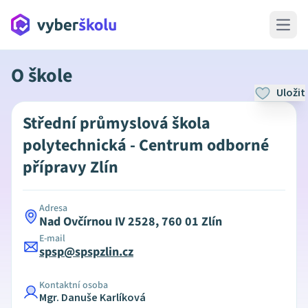
Open 
O škole
Uložit
Střední průmyslová škola
polytechnická - Centrum odborné
přípravy Zlín
Adresa
Nad Ovčírnou IV 2528, 760 01 Zlín
E-mail
spsp@spspzlin.cz
Kontaktní osoba
Mgr. Danuše Karlíková