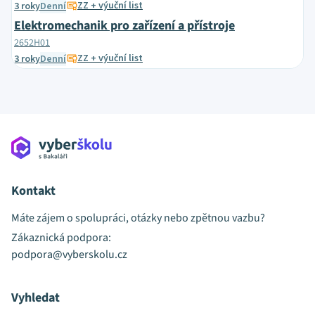
ZZ + výuční list
3 roky
Denní
Elektromechanik pro zařízení a přístroje
2652H01
ZZ + výuční list
3 roky
Denní
Kontakt
Máte zájem o spolupráci, otázky nebo zpětnou vazbu?
Zákaznická podpora:
podpora@vyberskolu.cz
Vyhledat