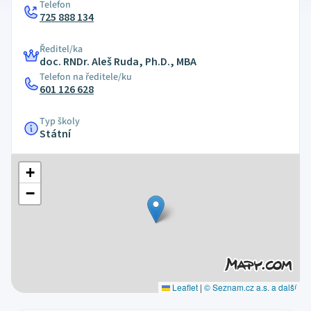
Telefon
725 888 134
Ředitel/ka
doc. RNDr. Aleš Ruda, Ph.D., MBA
Telefon na ředitele/ku
601 126 628
Typ školy
Státní
+
−
Leaflet
|
© Seznam.cz a.s. a další