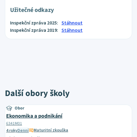
Užitečné odkazy
Inspekční zpráva 2025:
Stáhnout
Inspekční zpráva 2019:
Stáhnout
Další obory školy
Obor
Ekonomika a podnikání
6341M01
Maturitní zkouška
4 roky
Denní