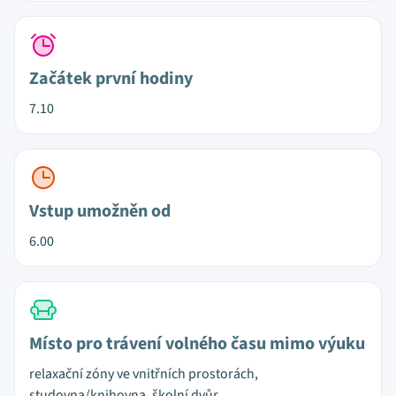
Začátek první hodiny
7.10
Vstup umožněn od
6.00
Místo pro trávení volného času mimo výuku
relaxační zóny ve vnitřních prostorách,
studovna/knihovna, školní dvůr