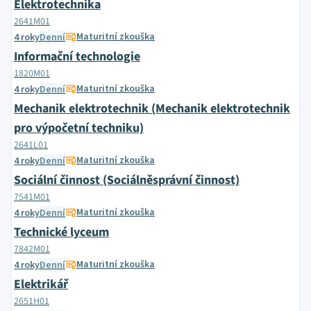
Elektrotechnika
2641M01
Maturitní zkouška
4 roky
Denní
Informační technologie
1820M01
Maturitní zkouška
4 roky
Denní
Mechanik elektrotechnik (Mechanik elektrotechnik
pro výpočetní techniku)
2641L01
Maturitní zkouška
4 roky
Denní
Sociální činnost (Sociálněsprávní činnost)
7541M01
Maturitní zkouška
4 roky
Denní
Technické lyceum
7842M01
Maturitní zkouška
4 roky
Denní
Elektrikář
2651H01