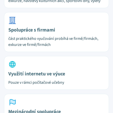
exkurze, návštěvy kulturních akcí, sportovní dny, výlety
Spolupráce s firmami
část praktického vyučování probíhá ve firmě/firmách,
exkurze ve firmě/firmách
Využití internetu ve výuce
Pouze v rámci počítačové učebny
Mezinárodní spolupráce