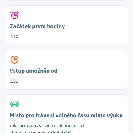
Začátek první hodiny
7.10
Vstup umožněn od
6.00
Místo pro trávení volného času mimo výuku
relaxační zóny ve vnitřních prostorách,
studovna/knihovna, školní dvůr