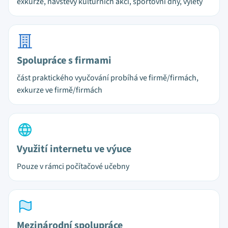
exkurze, návštěvy kulturních akcí, sportovní dny, výlety
Spolupráce s firmami
část praktického vyučování probíhá ve firmě/firmách,
exkurze ve firmě/firmách
Využití internetu ve výuce
Pouze v rámci počítačové učebny
Mezinárodní spolupráce