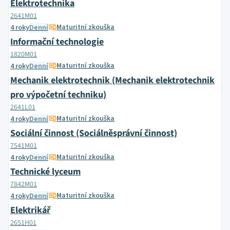
Elektrotechnika
2641M01
Maturitní zkouška
4 roky
Denní
Informační technologie
1820M01
Maturitní zkouška
4 roky
Denní
Mechanik elektrotechnik (Mechanik elektrotechnik
pro výpočetní techniku)
2641L01
Maturitní zkouška
4 roky
Denní
Sociální činnost (Sociálněsprávní činnost)
7541M01
Maturitní zkouška
4 roky
Denní
Technické lyceum
7842M01
Maturitní zkouška
4 roky
Denní
Elektrikář
2651H01