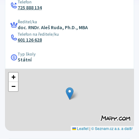
Telefon
725 888 134
Ředitel/ka
doc. RNDr. Aleš Ruda, Ph.D., MBA
Telefon na ředitele/ku
601 126 628
Typ školy
Státní
+
−
Leaflet
|
© Seznam.cz a.s. a další