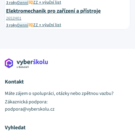
ZZ + výuční list
3 roky
Denní
Elektromechanik pro zařízení a přístroje
2652H01
ZZ + výuční list
3 roky
Denní
Kontakt
Máte zájem o spolupráci, otázky nebo zpětnou vazbu?
Zákaznická podpora:
podpora@vyberskolu.cz
Vyhledat