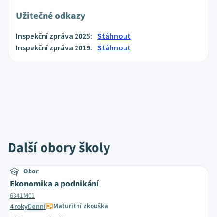
Užitečné odkazy
Inspekční zpráva 2025:
Stáhnout
Inspekční zpráva 2019:
Stáhnout
Další obory školy
Obor
Ekonomika a podnikání
6341M01
Maturitní zkouška
4 roky
Denní