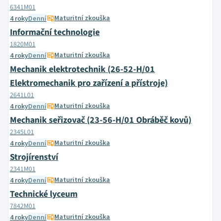
6341M01
Maturitní zkouška
4 roky
Denní
Informační technologie
1820M01
Maturitní zkouška
4 roky
Denní
Mechanik elektrotechnik (26-52-H/01
Elektromechanik pro zařízení a přístroje)
2641L01
Maturitní zkouška
4 roky
Denní
Mechanik seřizovač (23-56-H/01 Obráběč kovů)
2345L01
Maturitní zkouška
4 roky
Denní
Strojírenství
2341M01
Maturitní zkouška
4 roky
Denní
Technické lyceum
7842M01
Maturitní zkouška
4 roky
Denní