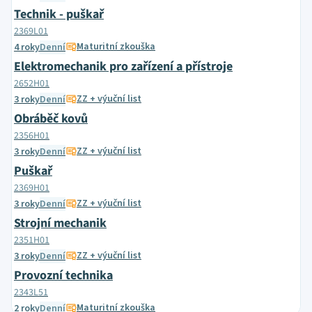
Technik - puškař
2369L01
Maturitní zkouška
4 roky
Denní
Elektromechanik pro zařízení a přístroje
2652H01
ZZ + výuční list
3 roky
Denní
Obráběč kovů
2356H01
ZZ + výuční list
3 roky
Denní
Puškař
2369H01
ZZ + výuční list
3 roky
Denní
Strojní mechanik
2351H01
ZZ + výuční list
3 roky
Denní
Provozní technika
2343L51
Maturitní zkouška
2 roky
Denní