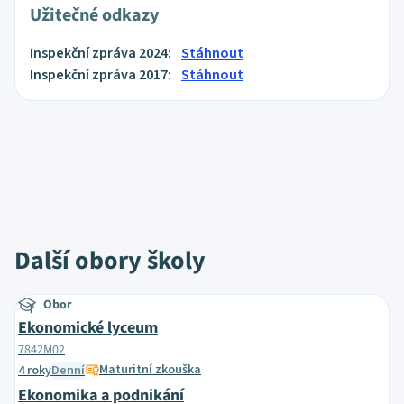
Užitečné odkazy
Inspekční zpráva 2024:
Stáhnout
Inspekční zpráva 2017:
Stáhnout
Další obory školy
Obor
Ekonomické lyceum
7842M02
Maturitní zkouška
4 roky
Denní
Ekonomika a podnikání