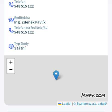
Telefon
548 515 122
Ředitel/ka
Ing. Zdeněk Pavlík
Telefon na ředitele/ku
548 515 122
Typ školy
Státní
+
−
Leaflet
|
© Seznam.cz a.s. a další