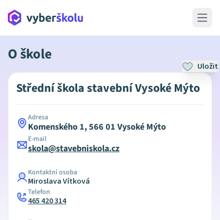
Open 
O škole
Uložit
Střední škola stavební Vysoké Mýto
Adresa
Komenského 1, 566 01 Vysoké Mýto
E-mail
skola@stavebniskola.cz
Kontaktní osoba
Miroslava Vítková
Telefon
465 420 314