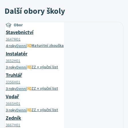
Další obory školy
Obor
Stavebnictví
3647M01
Maturitní zkouška
4 roky
Denní
Instalatér
3652H01
ZZ + výuční list
3 roky
Denní
Truhlář
3356H01
ZZ + výuční list
3 roky
Denní
Vodař
3665H01
ZZ + výuční list
3 roky
Denní
Zedník
3667H01