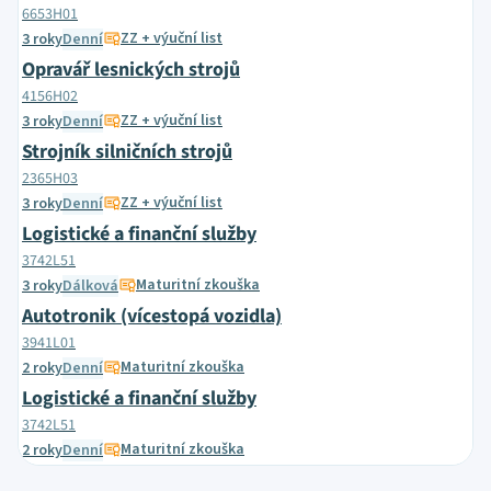
6653H01
ZZ + výuční list
3 roky
Denní
Opravář lesnických strojů
4156H02
ZZ + výuční list
3 roky
Denní
Strojník silničních strojů
2365H03
ZZ + výuční list
3 roky
Denní
Logistické a finanční služby
3742L51
Maturitní zkouška
3 roky
Dálková
Autotronik (vícestopá vozidla)
3941L01
Maturitní zkouška
2 roky
Denní
Logistické a finanční služby
3742L51
Maturitní zkouška
2 roky
Denní