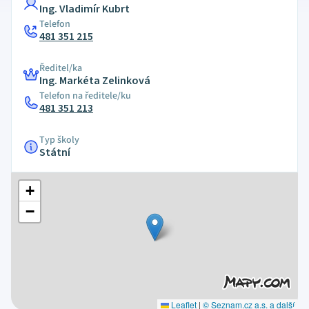
Ing. Vladimír Kubrt
Telefon
481 351 215
Ředitel/ka
Ing. Markéta Zelinková
Telefon na ředitele/ku
481 351 213
Typ školy
Státní
+
−
Leaflet
|
© Seznam.cz a.s. a další