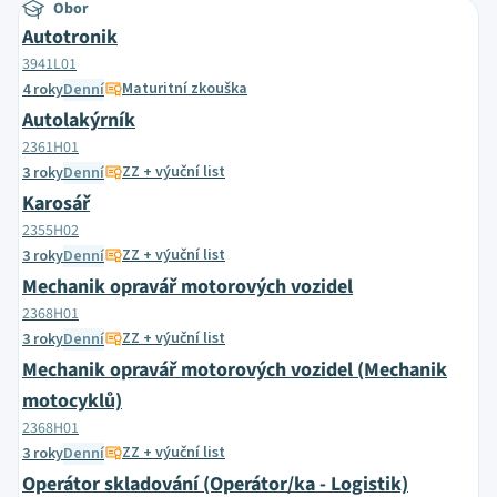
Obor
Autotronik
3941L01
Maturitní zkouška
4 roky
Denní
Autolakýrník
2361H01
ZZ + výuční list
3 roky
Denní
Karosář
2355H02
ZZ + výuční list
3 roky
Denní
Mechanik opravář motorových vozidel
2368H01
ZZ + výuční list
3 roky
Denní
Mechanik opravář motorových vozidel (Mechanik
motocyklů)
2368H01
ZZ + výuční list
3 roky
Denní
Operátor skladování (Operátor/ka - Logistik)