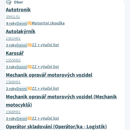
Obor
Autotronik
3941L01
Maturitní zkouška
4 roky
Denní
Autolakýrník
2361H01
ZZ + výuční list
3 roky
Denní
Karosář
2355H02
ZZ + výuční list
3 roky
Denní
Mechanik opravář motorových vozidel
2368H01
ZZ + výuční list
3 roky
Denní
Mechanik opravář motorových vozidel (Mechanik
motocyklů)
2368H01
ZZ + výuční list
3 roky
Denní
Operátor skladování (Operátor/ka - Logistik)