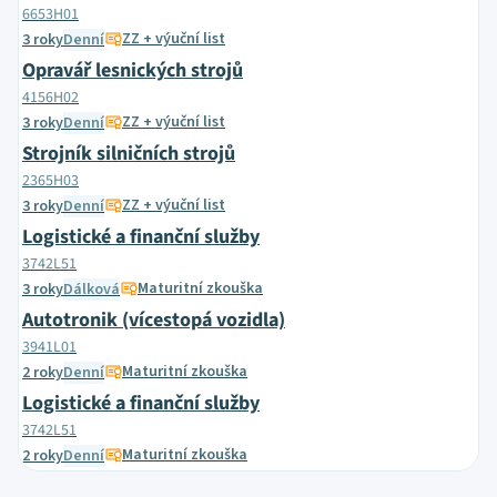
6653H01
ZZ + výuční list
3 roky
Denní
Opravář lesnických strojů
4156H02
ZZ + výuční list
3 roky
Denní
Strojník silničních strojů
2365H03
ZZ + výuční list
3 roky
Denní
Logistické a finanční služby
3742L51
Maturitní zkouška
3 roky
Dálková
Autotronik (vícestopá vozidla)
3941L01
Maturitní zkouška
2 roky
Denní
Logistické a finanční služby
3742L51
Maturitní zkouška
2 roky
Denní