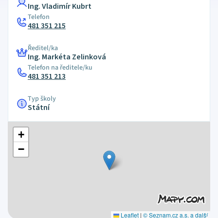
Ing. Vladimír Kubrt
Telefon
481 351 215
Ředitel/ka
Ing. Markéta Zelinková
Telefon na ředitele/ku
481 351 213
Typ školy
Státní
+
−
Leaflet
|
© Seznam.cz a.s. a další