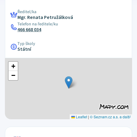
Ředitel/ka
Mgr. Renata Petružálková
Telefon na ředitele/ku
466 668 034
Typ školy
Státní
+
−
Leaflet
|
© Seznam.cz a.s. a další