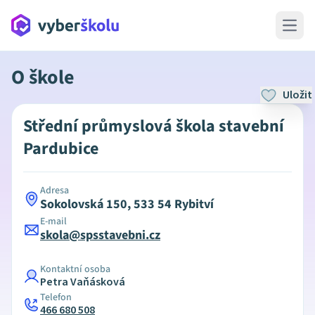
Open 
O škole
Uložit
Střední průmyslová škola stavební
Pardubice
Adresa
Sokolovská 150, 533 54 Rybitví
E-mail
skola@spsstavebni.cz
Kontaktní osoba
Petra Vaňásková
Telefon
466 680 508