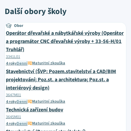
Další obory školy
Obor
Operátor dřevařské a nábytkářské výroby (Operátor
a programátor CNC dřevařské výroby + 33-56-H/01
Truhlář)
3341L01
Maturitní zkouška
4 roky
Denní
Stavebnictví (ŠVP: Pozem.stavitelství a CAD/BIM
projektování; Poz.st. a architektura; Poz.st. a
interiérový design)
3647M01
Maturitní zkouška
4 roky
Denní
Technická zařízení budov
3645M01
Maturitní zkouška
4 roky
Denní