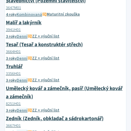
Stavebnictví (Pozemní stavitelství)
3647M01
Maturitní zkouška
4 roky
Kombinovaná
Malíř a lakýrník
3941H01
ZZ + výuční list
3 roky
Denní
Tesař (Tesař a konstruktér střech)
3664H01
ZZ + výuční list
3 roky
Denní
Truhlář
3356H01
ZZ + výuční list
3 roky
Denní
Umělecký kovář a zámečník, pasíř (Umělecký kovář
a zámečník)
8251H01
ZZ + výuční list
3 roky
Denní
Zedník (Zedník, obkladač a sádrokartonář)
3667H01