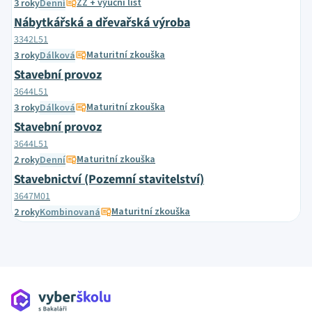
ZZ + výuční list
3 roky
Denní
Nábytkářská a dřevařská výroba
3342L51
Maturitní zkouška
3 roky
Dálková
Stavební provoz
3644L51
Maturitní zkouška
3 roky
Dálková
Stavební provoz
3644L51
Maturitní zkouška
2 roky
Denní
Stavebnictví (Pozemní stavitelství)
3647M01
Maturitní zkouška
2 roky
Kombinovaná