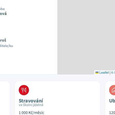
oba
ková
aroš
ditele/ku
Leaflet
|
© 
Stravování
Ub
ve školní jídelně
1 000
Kč/měsíc
12