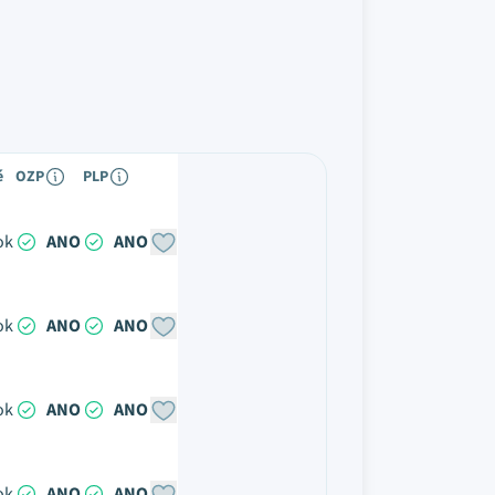
é
OZP
PLP
ok
ANO
ANO
ok
ANO
ANO
ok
ANO
ANO
ok
ANO
ANO