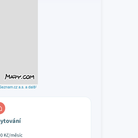
Seznam.cz a.s. a další
ytování
00
Kč/měsíc