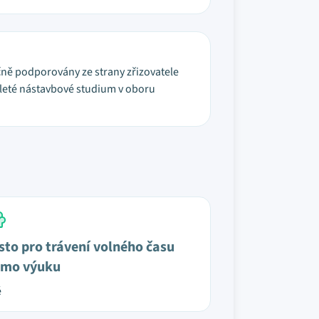
nančně podporovány ze strany zřizovatele
2 leté nástavbové studium v oboru
sto pro trávení volného času
mo výuku
é