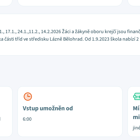
.1., 17.1., 24.1.,11.2., 14.2.2026 Žáci a žákyně oboru krejčí jsou fi
ka části tříd ve středisku Lázně Bělohrad. Od 1.9.2023 škola nabízí 
Vstup umožněn od
Mí
mi
d
6:00
jin