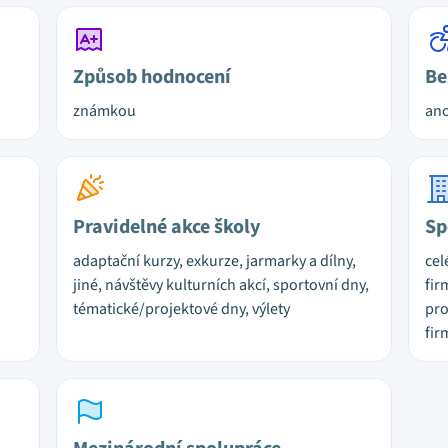
Způsob hodnocení
Be
známkou
ano
Pravidelné akce školy
Sp
adaptační kurzy, exkurze, jarmarky a dílny,
cel
jiné, návštěvy kulturních akcí, sportovní dny,
fir
tématické/projektové dny, výlety
pro
fir