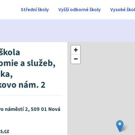
Střední školy
Vyšší odborné školy
Vysoké ško
 škola
+
−
omie a služeb,
ka,
kovo nám. 2
o náměstí 2, 509 01 Nová
s.cz