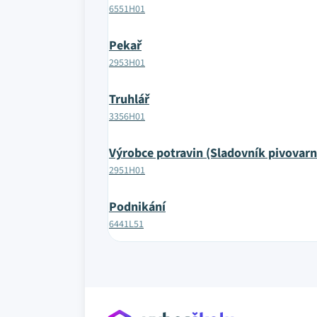
6551H01
Pekař
2953H01
Truhlář
3356H01
Výrobce potravin (Sladovník pivovarn
2951H01
Podnikání
6441L51