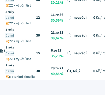
Denní
30,21 %
ZZ + výuční list
3 roky
11
ze
36
12
neuvádí
0
Kč / r
Denní
30,56 %
ZZ + výuční list
3 roky
21
ze
53
30
neuvádí
0
Kč / r
Denní
39,62 %
ZZ + výuční list
3 roky
ík)
6
ze
17
15
neuvádí
0
Kč / r
Denní
35,29 %
ZZ + výuční list
2 roky
29
ze
71
30
ČJ, M
0
Kč / r
Denní
40,85 %
Maturitní zkouška