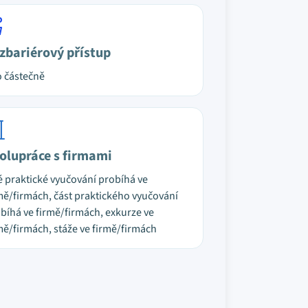
zbariérový přístup
 částečně
olupráce s firmami
é praktické vyučování probíhá ve
mě/firmách, část praktického vyučování
bíhá ve firmě/firmách, exkurze ve
mě/firmách, stáže ve firmě/firmách