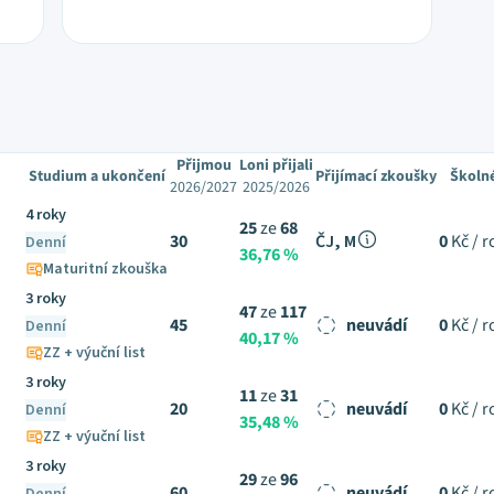
Přijmou
Loni přijali
Studium a ukončení
Přijímací zkoušky
Školn
2026/2027
2025/2026
4 roky
25
ze
68
30
ČJ, M
0
Kč / r
Denní
36,76 %
Maturitní zkouška
3 roky
47
ze
117
45
neuvádí
0
Kč / r
Denní
40,17 %
ZZ + výuční list
3 roky
11
ze
31
20
neuvádí
0
Kč / r
Denní
35,48 %
ZZ + výuční list
3 roky
29
ze
96
60
neuvádí
0
Kč / r