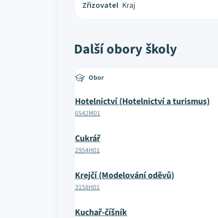
Zřizovatel
Kraj
Další obory školy
Obor
Hotelnictví (Hotelnictví a turismus)
6542M01
Cukrář
2954H01
Krejčí (Modelování oděvů)
3158H01
Kuchař-číšník