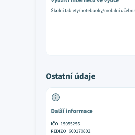
Využití internetu ve výuce
Školní tablety/notebooky/mobilní učebn
Ostatní údaje
Další informace
IČO
15055256
REDIZO
600170802