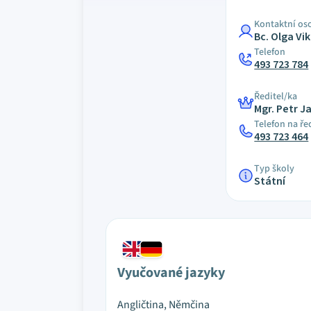
Kontaktní os
Bc. Olga Vi
Telefon
493 723 784
Ředitel/ka
Mgr. Petr J
Telefon na ře
493 723 464
Typ školy
Státní
Vyučované jazyky
Angličtina, Němčina