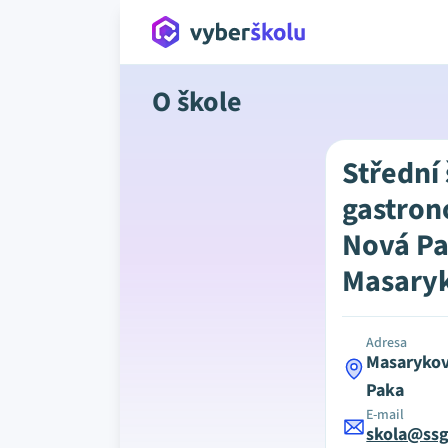
O škole
Střední
gastron
Nová Pa
Masary
Adresa
Masarykov
Paka
E-mail
skola@ssg