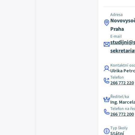
Adresa
Novovysoč
Praha
E-mail
studijni@
sekretari
Kontaktní os
Ulrika Pet
Telefon
266 772 220
Ředitel/ka
Ing. Marcel
Telefon na ře
266 772 200
Typ školy
Státní