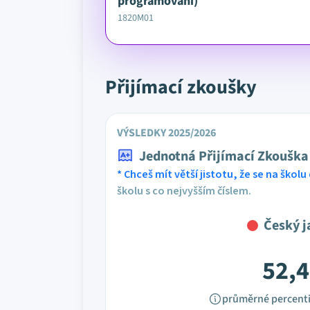
programování)
1820M01
Přijímací zkoušky
VÝSLEDKY 2025/2026
Jednotná Přijímací Zkouška
* Chceš mít větší jistotu, že se na školu 
školu s co nejvyšším číslem.
Český j
52,4
průměrné percenti