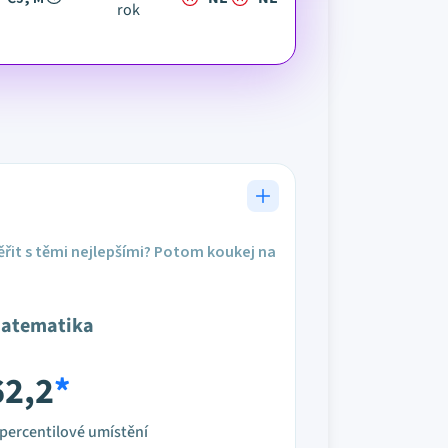
rok
řit s těmi nejlepšími? Potom koukej na
atematika
62,2
*
percentilové umístění