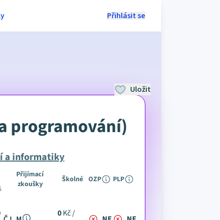
ly
Přihlásit se
Uložit
 a programování)
í a informatiky
Přijímací
Školné
OZP
PLP
zkoušky
6
0
0
Kč /
ČJ, M
NE
NE