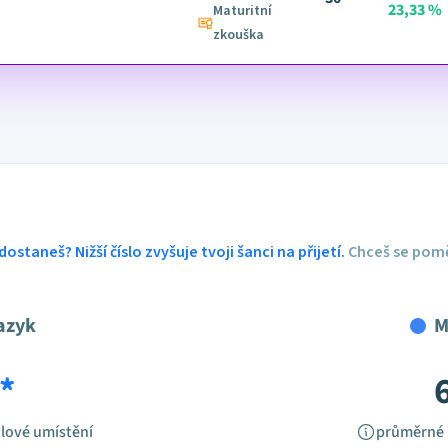
23,33 %
Maturitní
zkouška
dostaneš? Nižší číslo zvyšuje tvoji šanci na přijetí.
Chceš se pomě
azyk
M
*
lové umístění
průměrné 