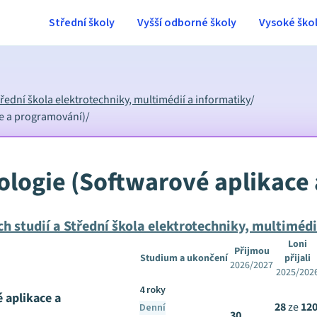
Střední školy
Vyšší odborné školy
Vysoké ško
řední škola elektrotechniky, multimédií a informatiky
/
ce a programování)
/
ologie (Softwarové aplikace
h studií a Střední škola elektrotechniky, multimédi
Loni
Přijmou
Studium a ukončení
přijali
2026/2027
2025/202
4 roky
 aplikace a
28
ze
12
Denní
30