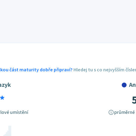
ickou část maturity dobře připraví?
Hledej tu s co nejvyšším čísl
azyk
An
*
lové umístění
průměrné 