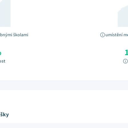
obnými školami
umístění m
%
ost
ušky