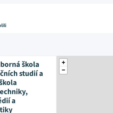
lili
dborná škola
+
−
ních studií a
 škola
techniky,
dií a
tiky