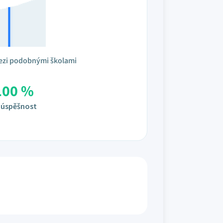
ezi podobnými školami
100 %
úspěšnost