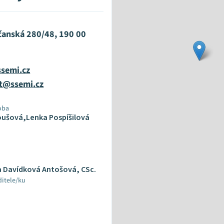
anská 280/48, 190 00
ssemi.cz
at@ssemi.cz
oba
roušová,Lenka Pospíšilová
a Davídková Antošová, CSc.
ditele/ku