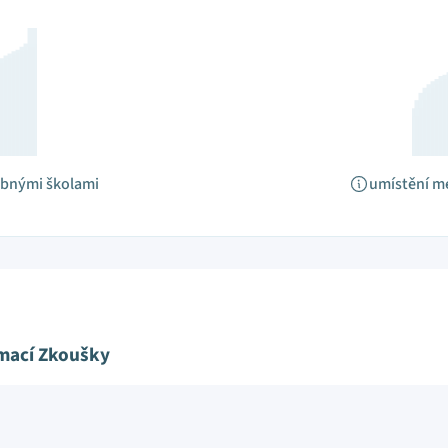
obnými školami
umístění m
ímací Zkoušky