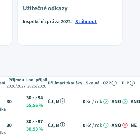
Užitečné odkazy
Inspekční zpráva 2022:
Stáhnout
Přijmou
Loni přijali
ení
Přijímací zkoušky
Školné
OZP
PLP
2026/2027
2025/2026
30
ze
54
30
ČJ, M
0
Kč / rok
ANO
AN
55,56 %
ška
30
ze
97
30
ČJ, M
0
Kč / rok
ANO
NE
30,93 %
ška