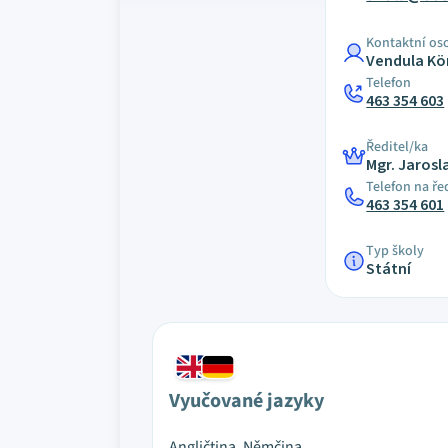
Kontaktní os
Vendula Kö
Telefon
463 354 603
Ředitel/ka
Mgr. Jarosl
Telefon na ře
463 354 601
Typ školy
Státní
Vyučované jazyky
Angličtina, Němčina