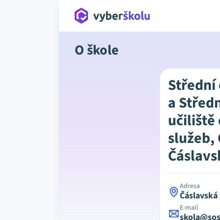
O škole
Střední
a Střed
učilišt
služeb,
Čáslavs
Adresa
Čáslavská
E-mail
skola@sos