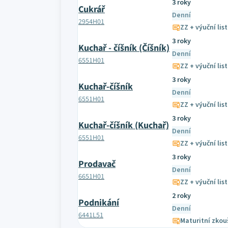
3 roky
Cukrář
Denní
2954H01
ZZ + výuční list
3 roky
Kuchař - číšník (Číšník)
Denní
6551H01
ZZ + výuční list
3 roky
Kuchař-číšník
Denní
6551H01
ZZ + výuční list
3 roky
Kuchař-číšník (Kuchař)
Denní
6551H01
ZZ + výuční list
3 roky
Prodavač
Denní
6651H01
ZZ + výuční list
2 roky
Podnikání
Denní
6441L51
Maturitní zkou