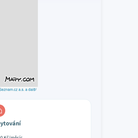
Seznam.cz a.s. a další
ytování
00
Kč/měsíc