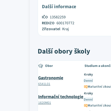
Další informace
IČO
13582259
REDIZO
600170772
Zřizovatel
Kraj
Další obory školy
Obor
Studium a ukonč
4 roky
Gastronomie
Denní
6541L01
Maturitní zkou
4 roky
Informační technologie
Denní
1820M01
Maturitní zkou