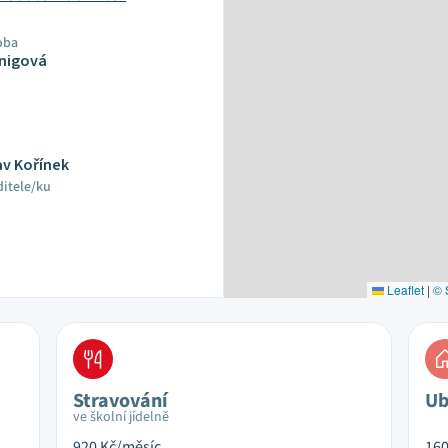
oba
nigová
av Kořínek
ditele/ku
Leaflet
|
© 
Stravování
Ub
ve školní jídelně
920
Kč/měsíc
16