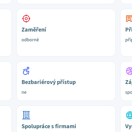
Zaměření
Př
odborné
pří
Bezbariérový přístup
Zá
ne
spo
Spolupráce s firmami
Vy