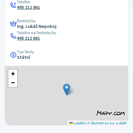
Telefon
495 212 861
Ředitel/ka
Ing. Lukáš Nepokoj
Telefon na ředitele/ku
495 212 861
Typ školy
Státní
+
−
Leaflet
|
© Seznam.cz a.s. a další