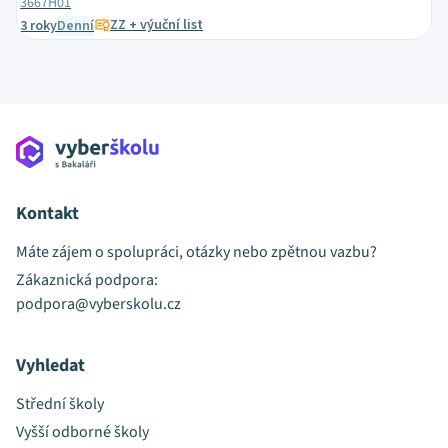
3667H01
ZZ + výuční list
3 roky
Denní
Kontakt
Máte zájem o spolupráci, otázky nebo zpětnou vazbu?
Zákaznická podpora:
podpora@vyberskolu.cz
Vyhledat
Střední školy
Vyšší odborné školy