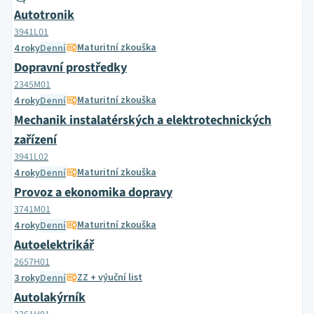
Autotronik
3941L01
Maturitní zkouška
4 roky
Denní
Dopravní prostředky
2345M01
Maturitní zkouška
4 roky
Denní
Mechanik instalatérských a elektrotechnických
zařízení
3941L02
Maturitní zkouška
4 roky
Denní
Provoz a ekonomika dopravy
3741M01
Maturitní zkouška
4 roky
Denní
Autoelektrikář
2657H01
ZZ + výuční list
3 roky
Denní
Autolakýrník