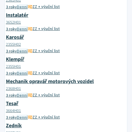
2361H01
ZZ + výuční list
3 roky
Denní
Instalatér
3652H01
ZZ + výuční list
3 roky
Denní
Karosář
2355H02
ZZ + výuční list
3 roky
Denní
Klempíř
2355H01
ZZ + výuční list
3 roky
Denní
Mechanik opravář motorových vozidel
2368H01
ZZ + výuční list
3 roky
Denní
Tesař
3664H01
ZZ + výuční list
3 roky
Denní
Zedník