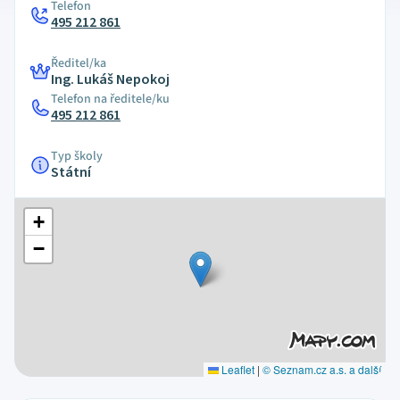
Telefon
495 212 861
Ředitel/ka
Ing. Lukáš Nepokoj
Telefon na ředitele/ku
495 212 861
Typ školy
Státní
+
−
Leaflet
|
© Seznam.cz a.s. a další