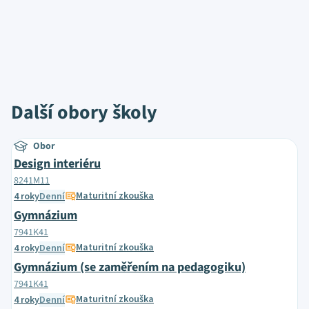
Další obory školy
Obor
Design interiéru
8241M11
Maturitní zkouška
4 roky
Denní
Gymnázium
7941K41
Maturitní zkouška
4 roky
Denní
Gymnázium (se zaměřením na pedagogiku)
7941K41
Maturitní zkouška
4 roky
Denní