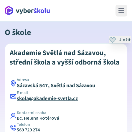
Open 
O škole
Uložit
Akademie Světlá nad Sázavou,
střední škola a vyšší odborná škola
Adresa
Sázavská 547, Světlá nad Sázavou
E-mail
skola@akademie-svetla.cz
Kontaktní osoba
Bc. Helena Kotěrová
Telefon
569 729 274