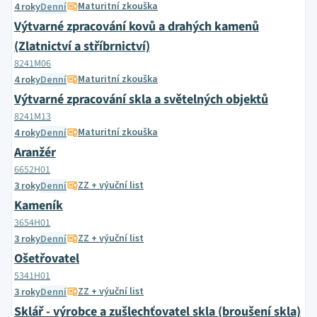
Maturitní zkouška
4 roky
Denní
Výtvarné zpracování kovů a drahých kamenů
(Zlatnictví a stříbrnictví)
8241M06
Maturitní zkouška
4 roky
Denní
Výtvarné zpracování skla a světelných objektů
8241M13
Maturitní zkouška
4 roky
Denní
Aranžér
6652H01
ZZ + výuční list
3 roky
Denní
Kameník
3654H01
ZZ + výuční list
3 roky
Denní
Ošetřovatel
5341H01
ZZ + výuční list
3 roky
Denní
Sklář - výrobce a zušlechťovatel skla (broušení skla)