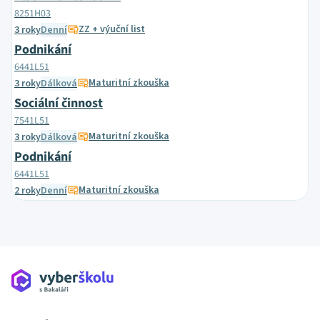
8251H03
ZZ + výuční list
3 roky
Denní
Podnikání
6441L51
Maturitní zkouška
3 roky
Dálková
Sociální činnost
7541L51
Maturitní zkouška
3 roky
Dálková
Podnikání
6441L51
Maturitní zkouška
2 roky
Denní