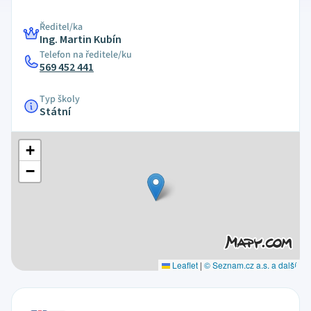
Ředitel/ka
Ing. Martin Kubín
Telefon na ředitele/ku
569 452 441
Typ školy
Státní
+
−
Leaflet
|
© Seznam.cz a.s. a další