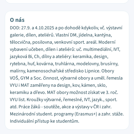
O nás
DOD: 27.9. a 4.10.2025 a po dohodě kdykoliv, vč. výstavní
galerie, dílen, ateliérů. Vlastní DM, jídelna, kantýna,
tělocvična, posilovna, venkovní sport. areál. Moderní
vybavení učeben, dílen i ateliérů: uč. multimediální, IVT,
jazyková Bi, Ch, dílny a ateliéry: keramika, design,
rytebna, huť, kovárna, truhlárna, modelovny, brusírny,
malírny, kamenosochařské středisko Lipnice. Obory
VOŠ, GYM a Soc. činnost, výtvarné obory a uměl. řemesla
VYU i MAT zaměřeny na design, kov, kámen, sklo,
keramiku a dřevo. MAT obory možnost získat ve 3. roč.
VYU list. Kroužky výtvarné, řemeslné, IVT, jazyk., sport.
atd. Práce žáků - soutěže, akce a výstavy v ČR i zahr.
Mezinárodní student. programy (Erasmus+) a zahr. stáže.
Individuální přístup ke studentům.