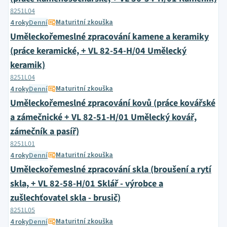
8251L04
Maturitní zkouška
4 roky
Denní
Uměleckořemeslné zpracování kamene a keramiky
(práce keramické, + VL 82-54-H/04 Umělecký
keramik)
8251L04
Maturitní zkouška
4 roky
Denní
Uměleckořemeslné zpracování kovů (práce kovářské
a zámečnické + VL 82-51-H/01 Umělecký kovář,
zámečník a pasíř)
8251L01
Maturitní zkouška
4 roky
Denní
Uměleckořemeslné zpracování skla (broušení a rytí
skla, + VL 82-58-H/01 Sklář - výrobce a
zušlechťovatel skla - brusič)
8251L05
Maturitní zkouška
4 roky
Denní