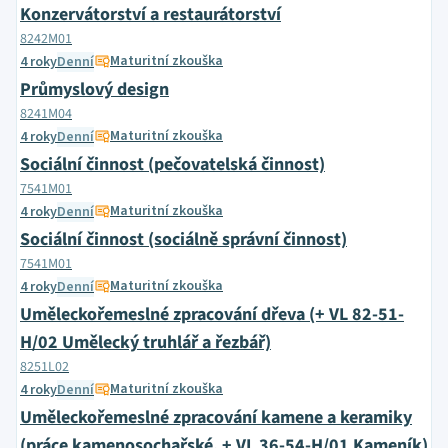
Konzervátorství a restaurátorství
8242M01
Maturitní zkouška
4 roky
Denní
Průmyslový design
8241M04
Maturitní zkouška
4 roky
Denní
Sociální činnost (pečovatelská činnost)
7541M01
Maturitní zkouška
4 roky
Denní
Sociální činnost (sociálně správní činnost)
7541M01
Maturitní zkouška
4 roky
Denní
Uměleckořemeslné zpracování dřeva (+ VL 82-51-
H/02 Umělecký truhlář a řezbář)
8251L02
Maturitní zkouška
4 roky
Denní
Uměleckořemeslné zpracování kamene a keramiky
(práce kamenosochařské, + VL 36-54-H/01 Kameník)