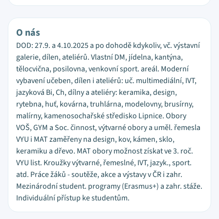
O nás
DOD: 27.9. a 4.10.2025 a po dohodě kdykoliv, vč. výstavní
galerie, dílen, ateliérů. Vlastní DM, jídelna, kantýna,
tělocvična, posilovna, venkovní sport. areál. Moderní
vybavení učeben, dílen i ateliérů: uč. multimediální, IVT,
jazyková Bi, Ch, dílny a ateliéry: keramika, design,
rytebna, huť, kovárna, truhlárna, modelovny, brusírny,
malírny, kamenosochařské středisko Lipnice. Obory
VOŠ, GYM a Soc. činnost, výtvarné obory a uměl. řemesla
VYU i MAT zaměřeny na design, kov, kámen, sklo,
keramiku a dřevo. MAT obory možnost získat ve 3. roč.
VYU list. Kroužky výtvarné, řemeslné, IVT, jazyk., sport.
atd. Práce žáků - soutěže, akce a výstavy v ČR i zahr.
Mezinárodní student. programy (Erasmus+) a zahr. stáže.
Individuální přístup ke studentům.