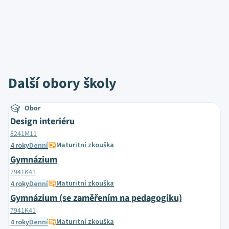
Další obory školy
Obor
Design interiéru
8241M11
Maturitní zkouška
4 roky
Denní
Gymnázium
7941K41
Maturitní zkouška
4 roky
Denní
Gymnázium (se zaměřením na pedagogiku)
7941K41
Maturitní zkouška
4 roky
Denní