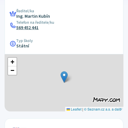
Ředitel/ka
Ing. Martin Kubín
Telefon na ředitele/ku
569 452 441
Typ školy
Státní
+
−
Leaflet
|
© Seznam.cz a.s. a další