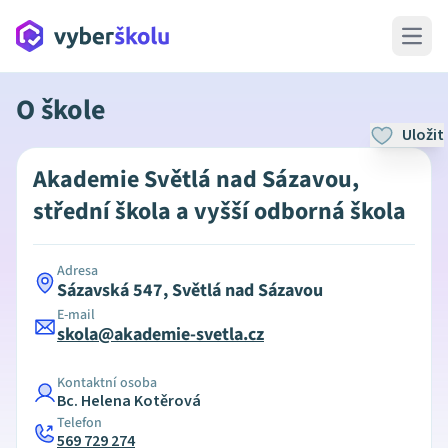
Open 
O škole
Uložit
Akademie Světlá nad Sázavou,
střední škola a vyšší odborná škola
Adresa
Sázavská 547, Světlá nad Sázavou
E-mail
skola@akademie-svetla.cz
Kontaktní osoba
Bc. Helena Kotěrová
Telefon
569 729 274