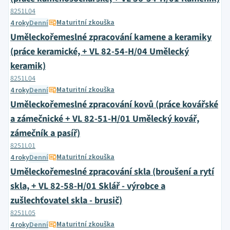
8251L04
Maturitní zkouška
4 roky
Denní
Uměleckořemeslné zpracování kamene a keramiky
(práce keramické, + VL 82-54-H/04 Umělecký
keramik)
8251L04
Maturitní zkouška
4 roky
Denní
Uměleckořemeslné zpracování kovů (práce kovářské
a zámečnické + VL 82-51-H/01 Umělecký kovář,
zámečník a pasíř)
8251L01
Maturitní zkouška
4 roky
Denní
Uměleckořemeslné zpracování skla (broušení a rytí
skla, + VL 82-58-H/01 Sklář - výrobce a
zušlechťovatel skla - brusič)
8251L05
Maturitní zkouška
4 roky
Denní