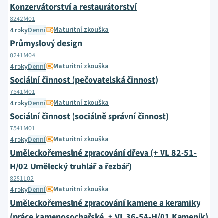
Konzervátorství a restaurátorství
8242M01
Maturitní zkouška
4 roky
Denní
Průmyslový design
8241M04
Maturitní zkouška
4 roky
Denní
Sociální činnost (pečovatelská činnost)
7541M01
Maturitní zkouška
4 roky
Denní
Sociální činnost (sociálně správní činnost)
7541M01
Maturitní zkouška
4 roky
Denní
Uměleckořemeslné zpracování dřeva (+ VL 82-51-
H/02 Umělecký truhlář a řezbář)
8251L02
Maturitní zkouška
4 roky
Denní
Uměleckořemeslné zpracování kamene a keramiky
(práce kamenosochařské, + VL 36-54-H/01 Kameník)