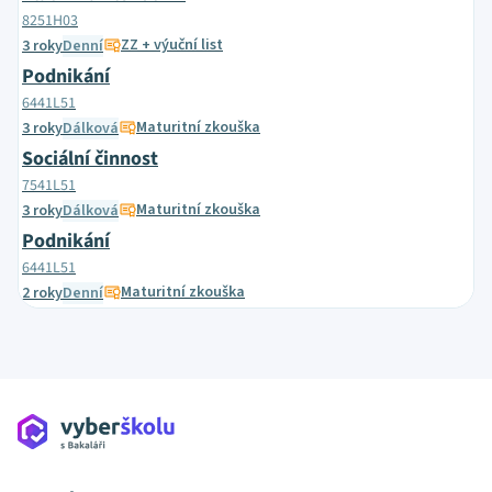
8251H03
ZZ + výuční list
3 roky
Denní
Podnikání
6441L51
Maturitní zkouška
3 roky
Dálková
Sociální činnost
7541L51
Maturitní zkouška
3 roky
Dálková
Podnikání
6441L51
Maturitní zkouška
2 roky
Denní