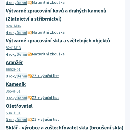
Maturitní zkouška
4 roky
Denní
Výtvarné zpracování kovů a drahých kamenů
(Zlatnictví a stříbrnictví)
8241M06
Maturitní zkouška
4 roky
Denní
Výtvarné zpracování skla a světelných objektů
8241M13
Maturitní zkouška
4 roky
Denní
Aranžér
6652H01
ZZ + výuční list
3 roky
Denní
Kameník
3654H01
ZZ + výuční list
3 roky
Denní
Ošetřovatel
5341H01
ZZ + výuční list
3 roky
Denní
Sklář - výrobce a zušlechťovatel skla (broušení skla)