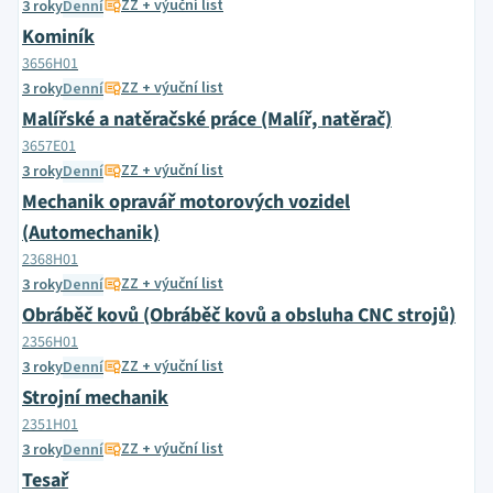
ZZ + výuční list
3 roky
Denní
Kominík
3656H01
ZZ + výuční list
3 roky
Denní
Malířské a natěračské práce (Malíř, natěrač)
3657E01
ZZ + výuční list
3 roky
Denní
Mechanik opravář motorových vozidel
(Automechanik)
2368H01
ZZ + výuční list
3 roky
Denní
Obráběč kovů (Obráběč kovů a obsluha CNC strojů)
2356H01
ZZ + výuční list
3 roky
Denní
Strojní mechanik
2351H01
ZZ + výuční list
3 roky
Denní
Tesař