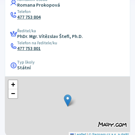
Romana Prokopová
Telefon
477 753 804
Ředitel/ka
PhDr. Mgr. Vítězslav Štefl, Ph.D.
Telefon na ředitele/ku
477 753 801
Typ školy
Státní
+
−
Leaflet
|
© Seznam.cz a.s. a další