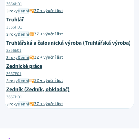
3664H01
ZZ + výuční list
3 roky
Denní
Truhlář
3356H01
ZZ + výuční list
3 roky
Denní
Truhlářská a čalounická výroba (Truhlářská výroba)
3356E01
ZZ + výuční list
3 roky
Denní
Zednické práce
3667E01
ZZ + výuční list
3 roky
Denní
Zedník (Zedník, obkladač)
3667H01
ZZ + výuční list
3 roky
Denní