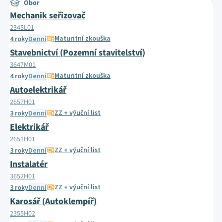
Obor
Mechanik seřizovač
2345L01
Maturitní zkouška
4 roky
Denní
Stavebnictví (Pozemní stavitelství)
3647M01
Maturitní zkouška
4 roky
Denní
Autoelektrikář
2657H01
ZZ + výuční list
3 roky
Denní
Elektrikář
2651H01
ZZ + výuční list
3 roky
Denní
Instalatér
3652H01
ZZ + výuční list
3 roky
Denní
Karosář (Autoklempíř)
2355H02