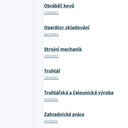
Obráběč kovů
2356H01
Operátor skladování
6653H01
Strojní mechanik
2351H01
Truhlář
3356H01
Truhlářská a čalounická výroba
3356E01
Zahradnické práce
4152E01