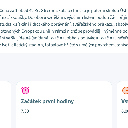
6. Cena za 1 oběd 42 Kč. Střední škola technická je páteřní školou Ús
ímací zkoušky. Do oborů vzdělání s výučním listem budou žáci přij
 studia k získání řidičského oprávnění, svářečského průkazu, absol
 dotovaných Evropskou unií, v rámci nichž se provádějí i výměnné po
ní ve šk. jídelně (snídaně, svačina, oběd s polévkou, svačina, veče
tvoří atletický stadion, fotbalové hřiště s umělým povrchem, teniso
Začátek první hodiny
Vs
7,30
6,0