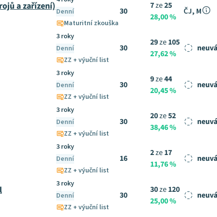
ojů a zařízení)
7
ze
25
30
ČJ, M
Denní
28,00 %
Maturitní zkouška
3 roky
29
ze
105
30
neuvá
Denní
27,62 %
ZZ + výuční list
3 roky
9
ze
44
30
neuvá
Denní
20,45 %
ZZ + výuční list
3 roky
20
ze
52
30
neuvá
Denní
38,46 %
ZZ + výuční list
3 roky
2
ze
17
16
neuvá
Denní
11,76 %
ZZ + výuční list
3 roky
l
30
ze
120
30
neuvá
Denní
25,00 %
ZZ + výuční list