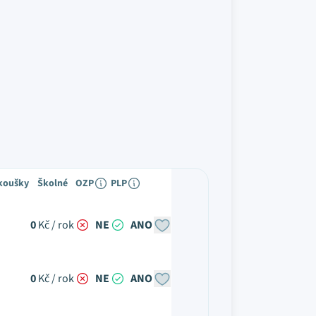
zkoušky
Školné
OZP
PLP
0
Kč / rok
NE
ANO
0
Kč / rok
NE
ANO