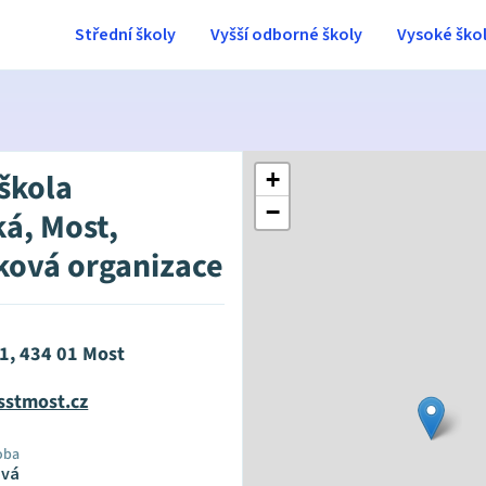
Střední školy
Vyšší odborné školy
Vysoké ško
 škola
+
−
ká, Most,
ková organizace
21, 434 01 Most
sstmost.cz
oba
ová