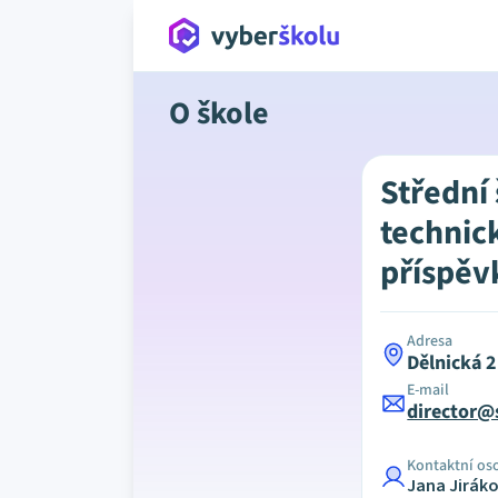
O škole
Střední
technic
příspěv
Adresa
Dělnická 
E-mail
director@
Kontaktní os
Jana Jirák