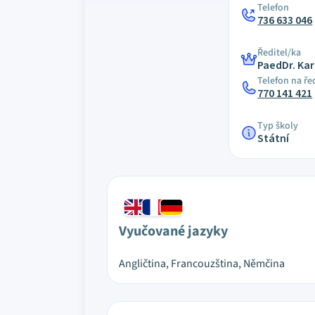
Telefon
736 633 046
Ředitel/ka
PaedDr. Kar
Telefon na ře
770 141 421
Typ školy
Státní
Vyučované jazyky
Angličtina, Francouzština, Němčina