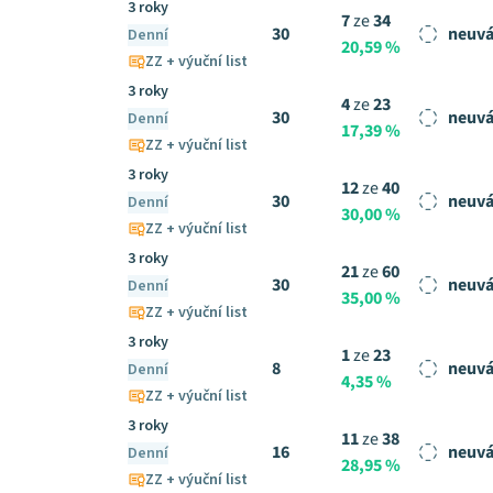
3 roky
7
ze
34
30
neuvá
Denní
20,59 %
ZZ + výuční list
3 roky
4
ze
23
30
neuvá
Denní
17,39 %
ZZ + výuční list
3 roky
12
ze
40
30
neuvá
Denní
30,00 %
ZZ + výuční list
3 roky
21
ze
60
30
neuvá
Denní
35,00 %
ZZ + výuční list
3 roky
1
ze
23
8
neuvá
Denní
4,35 %
ZZ + výuční list
3 roky
11
ze
38
16
neuvá
Denní
28,95 %
ZZ + výuční list