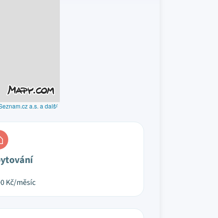
Seznam.cz a.s. a další
ytování
00
Kč/měsíc