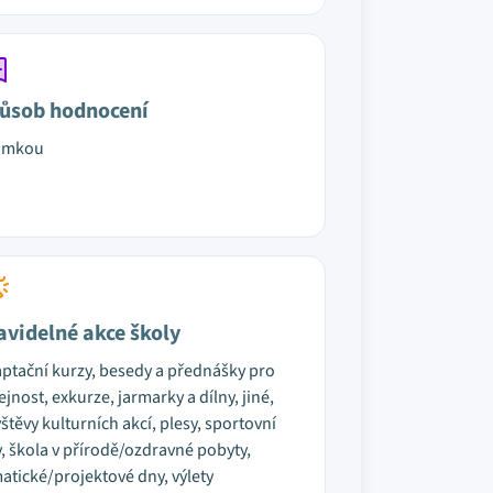
ůsob hodnocení
ámkou
avidelné akce školy
ptační kurzy, besedy a přednášky pro
ejnost, exkurze, jarmarky a dílny, jiné,
štěvy kulturních akcí, plesy, sportovní
, škola v přírodě/ozdravné pobyty,
atické/projektové dny, výlety