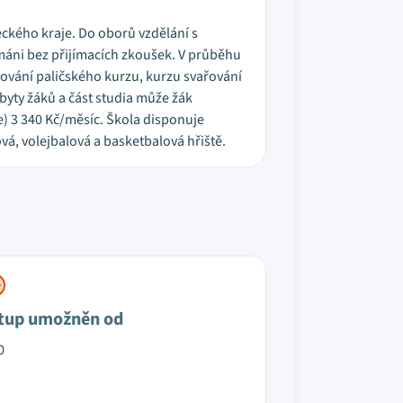
teckého kraje. Do oborů vzdělání s
ímáni bez přijímacích zkoušek. V průběhu
vování paličského kurzu, kurzu svařování
byty žáků a část studia může žák
ře) 3 340 Kč/měsíc. Škola disponuje
vá, volejbalová a basketbalová hřiště.
tup umožněn od
0