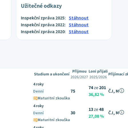
Užitečné odkazy
Inspekční zpráva 2025:
Stáhnout
Inspekční zpráva 2022:
Stáhnout
Inspekční zpráva 2020:
Stáhnout
Přijmou
Loni přijali
Studium a ukončení
Přijímací 
2026/2027
2025/2026
4 roky
74
ze
201
75
ČJ, M
Denní
36,82 %
Maturitní zkouška
4 roky
13
ze
48
30
ČJ, M
Denní
27,08 %
Maturitní zkouška
4 roky