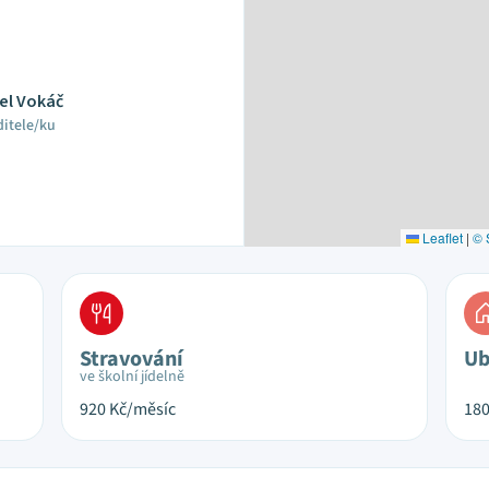
el Vokáč
ditele/ku
Leaflet
|
© 
Stravování
Ub
ve školní jídelně
920
Kč/měsíc
18