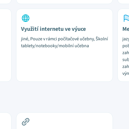
Využití internetu ve výuce
Me
jiné, Pouze v rámci počítačové učebny, Školní
jaz
tablety/notebooky/mobilní učebna
pob
zah
sub
zah
vý