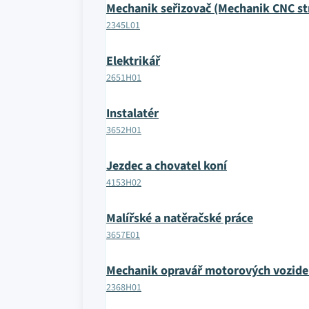
Mechanik seřizovač (Mechanik CNC str
2345L01
Elektrikář
2651H01
Instalatér
3652H01
Jezdec a chovatel koní
4153H02
Malířské a natěračské práce
3657E01
Mechanik opravář motorových vozide
2368H01