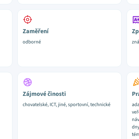
Zaměření
Zp
odborné
zn
Zájmové činosti
Pr
chovatelské, ICT, jiné, sportovní, technické
ada
veř
náv
dny
tém