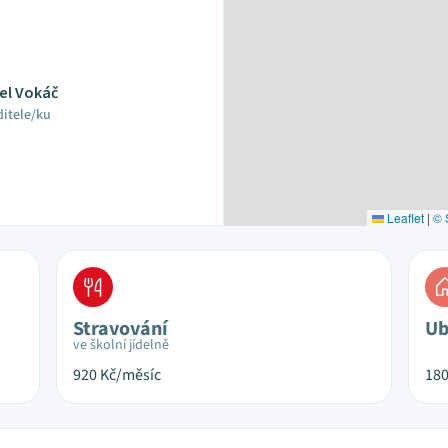
el Vokáč
ditele/ku
Leaflet
|
© 
Stravování
Ub
ve školní jídelně
920
Kč/měsíc
18