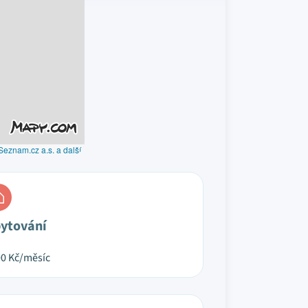
Seznam.cz a.s. a další
ytování
00
Kč/měsíc