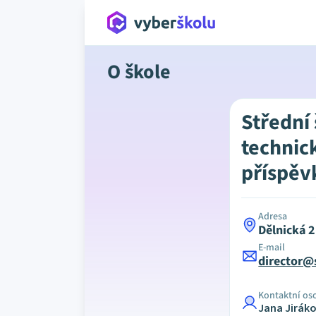
O škole
Střední
technic
příspěv
Adresa
Dělnická 
E-mail
director@
Kontaktní os
Jana Jirák