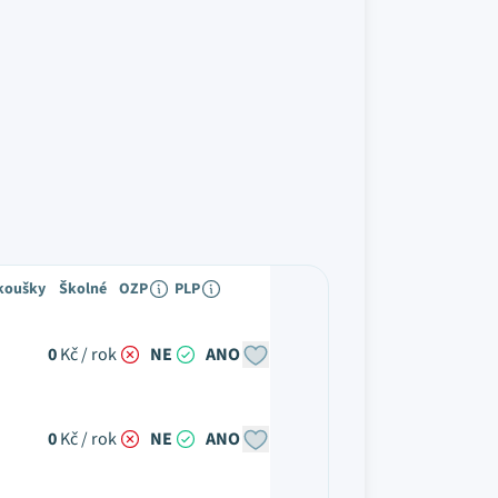
zkoušky
Školné
OZP
PLP
0
Kč / rok
NE
ANO
0
Kč / rok
NE
ANO