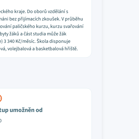
teckého kraje. Do oborů vzdělání s
ímáni bez přijímacích zkoušek. V průběhu
vování paličského kurzu, kurzu svařování
byty žáků a část studia může žák
ře) 3 340 Kč/měsíc. Škola disponuje
vá, volejbalová a basketbalová hřiště.
tup umožněn od
0