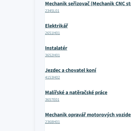
Mechanik seřizovač (Mechanik CNC str
2345L01
Elektrikář
2651H01
Instalatér
3652H01
Jezdec a chovatel koní
4153H02
Malířské a natěračské práce
3657E01
Mechanik opravář motorových vozide
2368H01