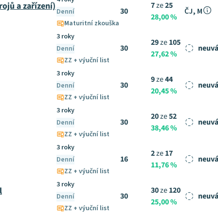
ojů a zařízení)
7
ze
25
30
ČJ, M
Denní
28,00 %
Maturitní zkouška
3 roky
29
ze
105
30
neuvá
Denní
27,62 %
ZZ + výuční list
3 roky
9
ze
44
30
neuvá
Denní
20,45 %
ZZ + výuční list
3 roky
20
ze
52
30
neuvá
Denní
38,46 %
ZZ + výuční list
3 roky
2
ze
17
16
neuvá
Denní
11,76 %
ZZ + výuční list
3 roky
l
30
ze
120
30
neuvá
Denní
25,00 %
ZZ + výuční list