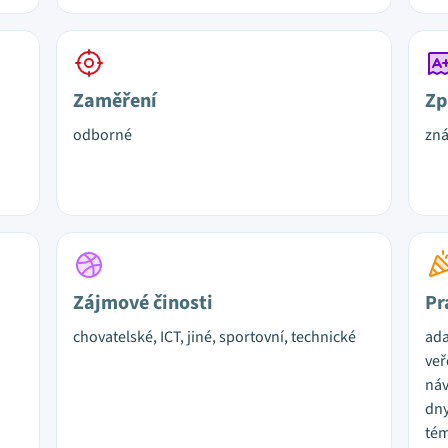
Zaměření
Zp
odborné
zn
Zájmové činosti
Pr
chovatelské, ICT, jiné, sportovní, technické
ada
veř
náv
dny
tém