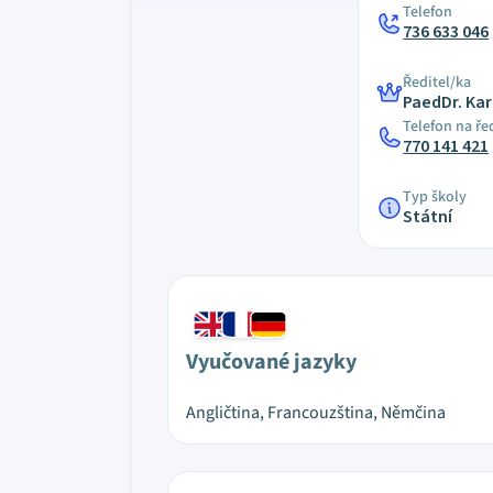
Telefon
736 633 046
Ředitel/ka
PaedDr. Kar
Telefon na ře
770 141 421
Typ školy
Státní
Vyučované jazyky
Angličtina, Francouzština, Němčina