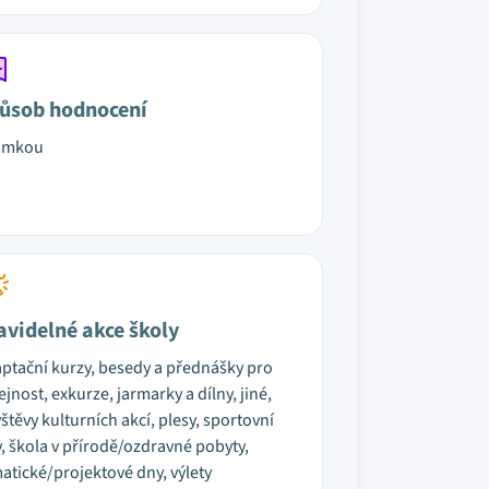
ůsob hodnocení
ámkou
avidelné akce školy
ptační kurzy, besedy a přednášky pro
ejnost, exkurze, jarmarky a dílny, jiné,
štěvy kulturních akcí, plesy, sportovní
, škola v přírodě/ozdravné pobyty,
atické/projektové dny, výlety