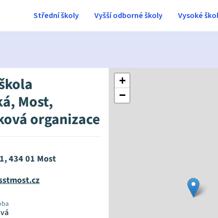
Střední školy
Vyšší odborné školy
Vysoké ško
 škola
+
−
ká, Most,
ková organizace
21, 434 01 Most
sstmost.cz
oba
ová