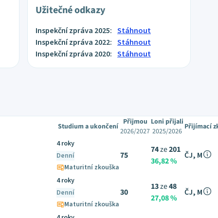
Užitečné odkazy
Inspekční zpráva 2025:
Stáhnout
Inspekční zpráva 2022:
Stáhnout
Inspekční zpráva 2020:
Stáhnout
Přijmou
Loni přijali
Studium a ukončení
Přijímací 
2026/2027
2025/2026
4 roky
74
ze
201
75
ČJ, M
Denní
36,82 %
Maturitní zkouška
4 roky
13
ze
48
30
ČJ, M
Denní
27,08 %
Maturitní zkouška
4 roky