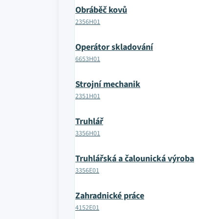
Obráběč kovů
2356H01
Operátor skladování
6653H01
Strojní mechanik
2351H01
Truhlář
3356H01
Truhlářská a čalounická výroba
3356E01
Zahradnické práce
4152E01