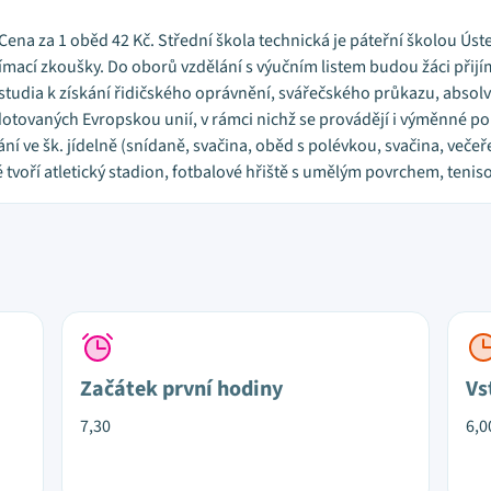
6. Cena za 1 oběd 42 Kč. Střední škola technická je páteřní školou Ús
ímací zkoušky. Do oborů vzdělání s výučním listem budou žáci přij
 studia k získání řidičského oprávnění, svářečského průkazu, absol
 dotovaných Evropskou unií, v rámci nichž se provádějí i výměnné po
ní ve šk. jídelně (snídaně, svačina, oběd s polévkou, svačina, veče
tvoří atletický stadion, fotbalové hřiště s umělým povrchem, teniso
Začátek první hodiny
Vs
7,30
6,0