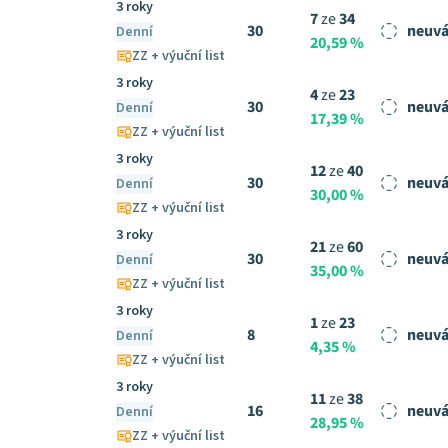
3 roky
7
ze
34
30
neuvá
Denní
20,59 %
ZZ + výuční list
3 roky
4
ze
23
30
neuvá
Denní
17,39 %
ZZ + výuční list
3 roky
12
ze
40
30
neuvá
Denní
30,00 %
ZZ + výuční list
3 roky
21
ze
60
30
neuvá
Denní
35,00 %
ZZ + výuční list
3 roky
1
ze
23
8
neuvá
Denní
4,35 %
ZZ + výuční list
3 roky
11
ze
38
16
neuvá
Denní
28,95 %
ZZ + výuční list