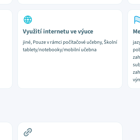
Využití internetu ve výuce
Me
jiné, Pouze v rámci počítačové učebny, Školní
jaz
tablety/notebooky/mobilní učebna
pob
zah
sub
zah
vý