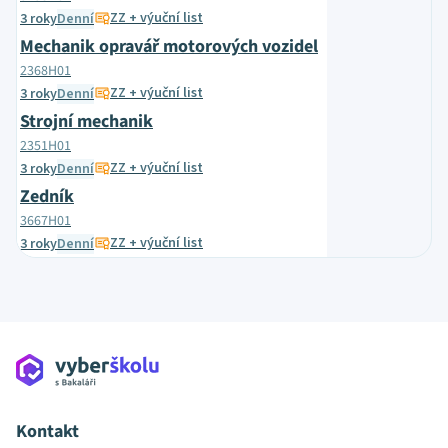
ZZ + výuční list
3 roky
Denní
Mechanik opravář motorových vozidel
2368H01
ZZ + výuční list
3 roky
Denní
Strojní mechanik
2351H01
ZZ + výuční list
3 roky
Denní
Zedník
3667H01
ZZ + výuční list
3 roky
Denní
Kontakt