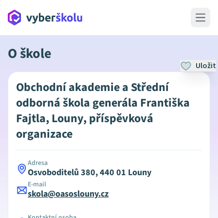
Open 
O škole
Uložit
Obchodní akademie a Střední
odborná škola generála Františka
Fajtla, Louny, příspěvková
organizace
Adresa
Osvoboditelů 380, 440 01 Louny
E-mail
skola@oasoslouny.cz
Kontaktní osoba