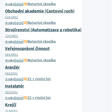
Maturitní zkouška
4 roky
Denní
Obchodní akademie (Cestovní ruch)
6341M02
Maturitní zkouška
4 roky
Denní
Strojírenství (Automatizace a robotika)
2341M01
Maturitní zkouška
4 roky
Denní
Veřejnosprávní činnost
6843M01
Maturitní zkouška
4 roky
Denní
Aranžér
6652H01
ZZ + výuční list
3 roky
Denní
Instalatér
3652H01
ZZ + výuční list
3 roky
Denní
Krejčí
3158H01