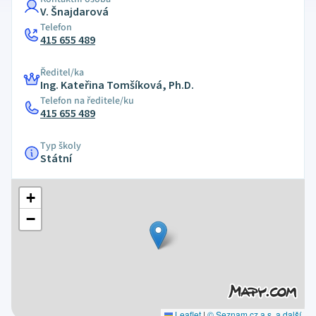
V. Šnajdarová
Telefon
415 655 489
Ředitel/ka
Ing. Kateřina Tomšíková, Ph.D.
Telefon na ředitele/ku
415 655 489
Typ školy
Státní
+
−
Leaflet
|
© Seznam.cz a.s. a další