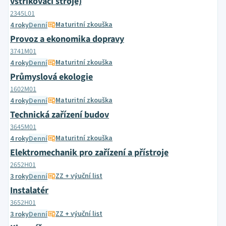
vstřikovací stroje)
2345L01
Maturitní zkouška
4 roky
Denní
Provoz a ekonomika dopravy
3741M01
Maturitní zkouška
4 roky
Denní
Průmyslová ekologie
1602M01
Maturitní zkouška
4 roky
Denní
Technická zařízení budov
3645M01
Maturitní zkouška
4 roky
Denní
Elektromechanik pro zařízení a přístroje
2652H01
ZZ + výuční list
3 roky
Denní
Instalatér
3652H01
ZZ + výuční list
3 roky
Denní