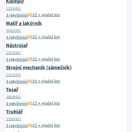
Klempíř
2355H01
ZZ + výuční list
3 roky
Denní
Malíř a lakýrník
3941H01
ZZ + výuční list
3 roky
Denní
Nástrojař
2352H01
ZZ + výuční list
3 roky
Denní
Strojní mechanik (zámečník)
2351H01
ZZ + výuční list
3 roky
Denní
Tesař
3664H01
ZZ + výuční list
3 roky
Denní
Truhlář
3356H01
ZZ + výuční list
3 roky
Denní