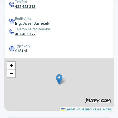
Telefon
482 483 375
Ředitel/ka
Ing. Josef Janeček
Telefon na ředitele/ku
482 483 372
Typ školy
Státní
+
−
Leaflet
|
© Seznam.cz a.s. a další