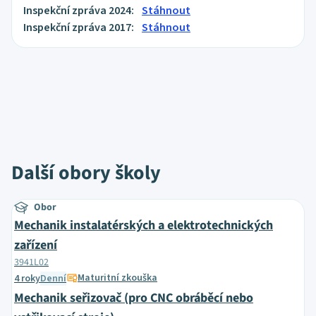
Inspekční zpráva 2024:
Stáhnout
Inspekční zpráva 2017:
Stáhnout
Další obory školy
Obor
Mechanik instalatérských a elektrotechnických
zařízení
3941L02
Maturitní zkouška
4 roky
Denní
Mechanik seřizovač (pro CNC obráběcí nebo