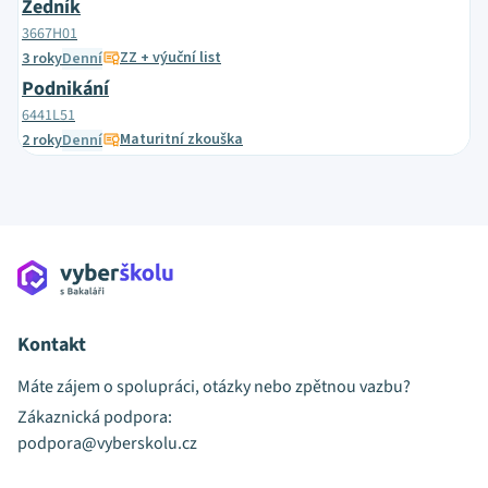
Zedník
3667H01
ZZ + výuční list
3 roky
Denní
Podnikání
6441L51
Maturitní zkouška
2 roky
Denní
Kontakt
Máte zájem o spolupráci, otázky nebo zpětnou vazbu?
Zákaznická podpora:
podpora@vyberskolu.cz