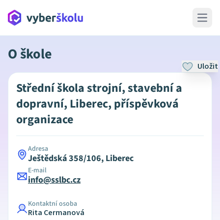
Open 
O škole
Uložit
Střední škola strojní, stavební a
dopravní, Liberec, příspěvková
organizace
Adresa
Ještědská 358/106, Liberec
E-mail
info@sslbc.cz
Kontaktní osoba
Rita Cermanová