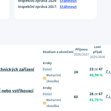
Inspekční zpráva 2024:
Stáhnout
Inspekční zpráva 2017:
Stáhnout
Loni
Přijmou
Studium a ukončení
přijali
2026/2027
2025/2026
4 roky
chnických zařízení
23
ze
47
Denní
24
ČJ
48,94 %
Maturitní
zkouška
4 roky
 nebo vstřikovací
28
ze
67
Denní
60
ČJ
41,79 %
Maturitní
zkouška