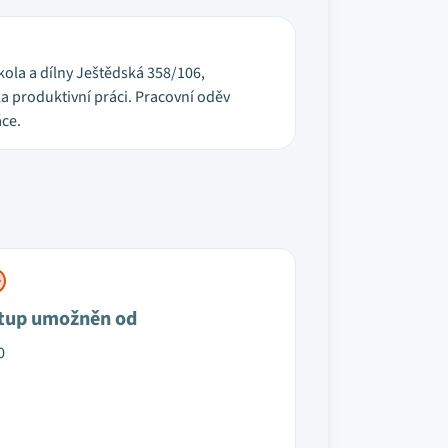
škola a dílny Ještědská 358/106,
a produktivní práci. Pracovní oděv
áce.
tup umožněn od
0