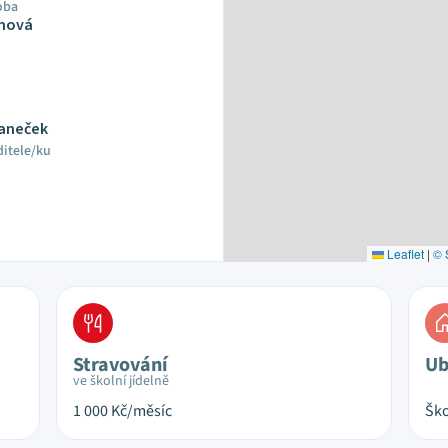
oba
anová
Janeček
ditele/ku
Leaflet
|
© 
Stravování
Ub
ve školní jídelně
1 000
Kč/měsíc
Ško