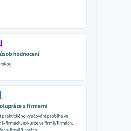
ůsob hodnocení
ámkou
olupráce s firmami
t praktického vyučování probíhá ve
mě/firmách, exkurze ve firmě/firmách,
že ve firmě/firmách