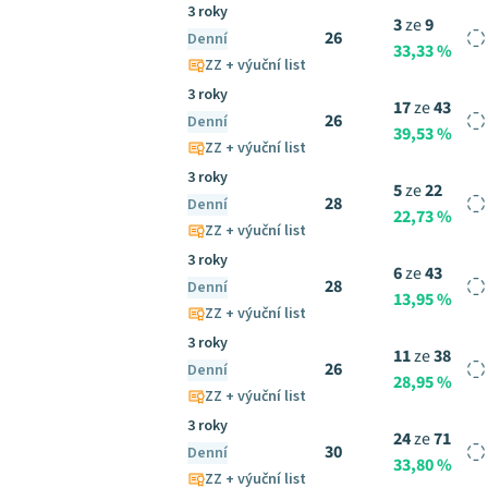
3 roky
3
ze
9
26
Denní
33,33 %
ZZ + výuční list
3 roky
17
ze
43
26
Denní
39,53 %
ZZ + výuční list
3 roky
5
ze
22
28
Denní
22,73 %
ZZ + výuční list
3 roky
6
ze
43
28
Denní
13,95 %
ZZ + výuční list
3 roky
11
ze
38
26
Denní
28,95 %
ZZ + výuční list
3 roky
24
ze
71
30
Denní
33,80 %
ZZ + výuční list