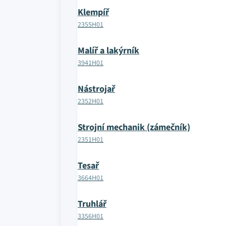
Klempíř
2355H01
Malíř a lakýrník
3941H01
Nástrojař
2352H01
Strojní mechanik (zámečník)
2351H01
Tesař
3664H01
Truhlář
3356H01