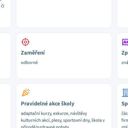
 či
Zaměření
Zp
odborné
zn
Pravidelné akce školy
Sp
adaptační kurzy, exkurze, návštěvy
čás
kulturních akcí, plesy, sportovní dny, škola v
fir
přírodě/ozdravné pobyty,
stá