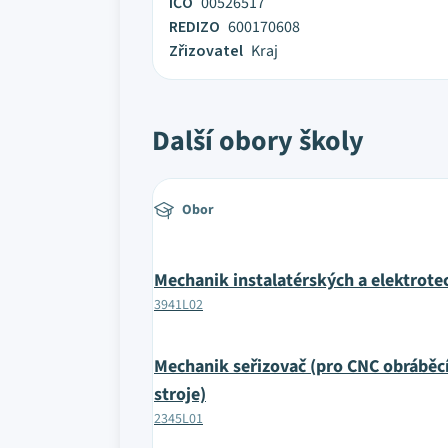
IČO
00526517
REDIZO
600170608
Zřizovatel
Kraj
Další obory školy
Obor
Mechanik instalatérských a elektrote
3941L02
Mechanik seřizovač (pro CNC obráběcí
stroje)
2345L01