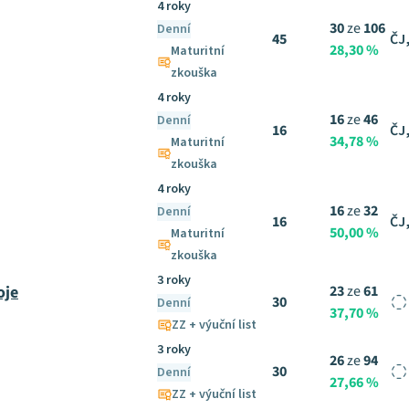
4 roky
30
ze
106
Denní
45
ČJ
28,30 %
Maturitní
zkouška
4 roky
16
ze
46
Denní
16
ČJ
34,78 %
Maturitní
zkouška
4 roky
16
ze
32
Denní
16
ČJ
50,00 %
Maturitní
zkouška
3 roky
oje
23
ze
61
30
Denní
37,70 %
ZZ + výuční list
3 roky
26
ze
94
30
Denní
27,66 %
ZZ + výuční list