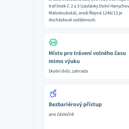
trať linek č. 2 a 3 (zastávky Dolní Hanychov
Malodoubská), areál Řepná 1248/12 je
docházkové vzdálenosti.
Místo pro trávení volného času
mimo výuku
školní dvůr, zahrada
Bezbariérový přístup
ano částečně