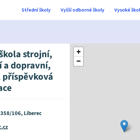
Střední školy
Vyšší odborné školy
Vysoké ško
škola strojní,
+
−
í a dopravní,
, příspěvková
ace
 358/106, Liberec
c.cz