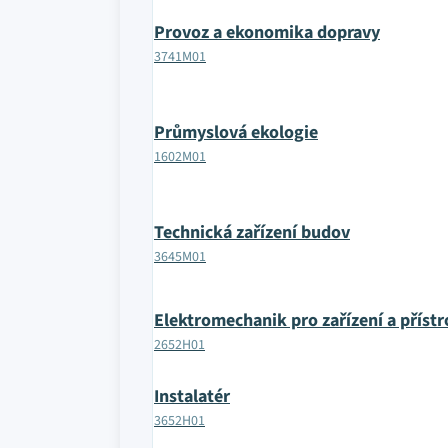
Provoz a ekonomika dopravy
3741M01
Průmyslová ekologie
1602M01
Technická zařízení budov
3645M01
Elektromechanik pro zařízení a přístr
2652H01
Instalatér
3652H01