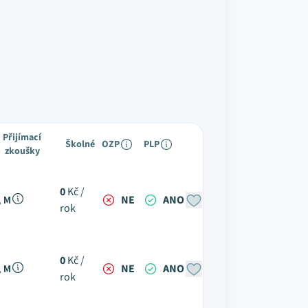
Přijímací
Školné
OZP
PLP
zkoušky
0
Kč /
, M
NE
ANO
rok
0
Kč /
, M
NE
ANO
rok