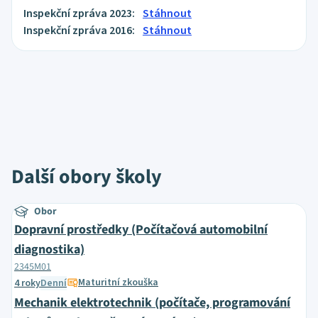
Inspekční zpráva 2023:
Stáhnout
Inspekční zpráva 2016:
Stáhnout
Další obory školy
Obor
Dopravní prostředky (Počítačová automobilní
diagnostika)
2345M01
Maturitní zkouška
4 roky
Denní
Mechanik elektrotechnik (počítače, programování