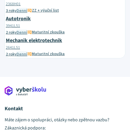
2368H01
ZZ + výuční list
3 roky
Denní
Autotronik
3941L51
Maturitní zkouška
2 roky
Denní
Mechanik elektrotechnik
2641L51
Maturitní zkouška
2 roky
Denní
Kontakt
Máte zájem o spolupráci, otázky nebo zpětnou vazbu?
Zákaznická podpora: