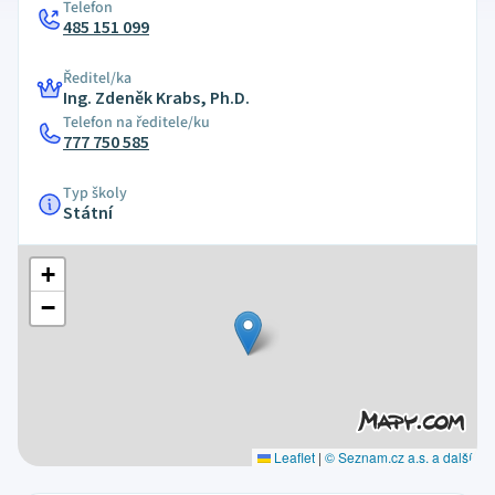
Telefon
485 151 099
Ředitel/ka
Ing. Zdeněk Krabs, Ph.D.
Telefon na ředitele/ku
777 750 585
Typ školy
Státní
+
−
Leaflet
|
© Seznam.cz a.s. a další