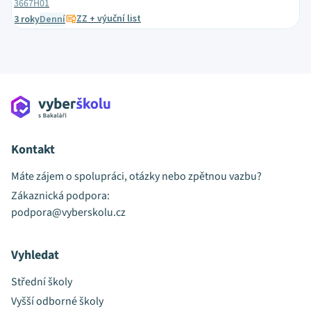
3667H01
ZZ + výuční list
3 roky
Denní
Kontakt
Máte zájem o spolupráci, otázky nebo zpětnou vazbu?
Zákaznická podpora:
podpora@vyberskolu.cz
Vyhledat
Střední školy
Vyšší odborné školy