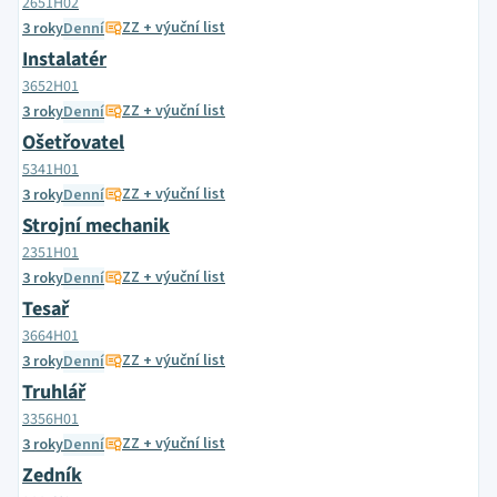
2651H02
ZZ + výuční list
3 roky
Denní
Instalatér
3652H01
ZZ + výuční list
3 roky
Denní
Ošetřovatel
5341H01
ZZ + výuční list
3 roky
Denní
Strojní mechanik
2351H01
ZZ + výuční list
3 roky
Denní
Tesař
3664H01
ZZ + výuční list
3 roky
Denní
Truhlář
3356H01
ZZ + výuční list
3 roky
Denní
Zedník