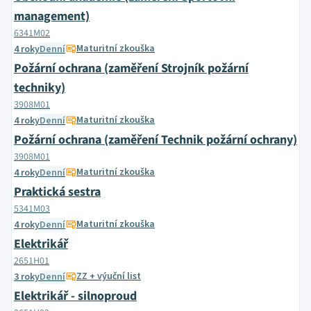
management)
6341M02
Maturitní zkouška
4 roky
Denní
Požární ochrana (zaměření Strojník požární
techniky)
3908M01
Maturitní zkouška
4 roky
Denní
Požární ochrana (zaměření Technik požární ochrany)
3908M01
Maturitní zkouška
4 roky
Denní
Praktická sestra
5341M03
Maturitní zkouška
4 roky
Denní
Elektrikář
2651H01
ZZ + výuční list
3 roky
Denní
Elektrikář - silnoproud