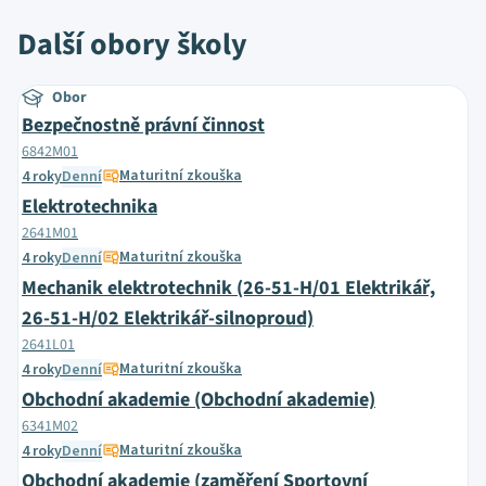
Další obory školy
Obor
Bezpečnostně právní činnost
6842M01
Maturitní zkouška
4 roky
Denní
Elektrotechnika
2641M01
Maturitní zkouška
4 roky
Denní
Mechanik elektrotechnik (26-51-H/01 Elektrikář,
26-51-H/02 Elektrikář-silnoproud)
2641L01
Maturitní zkouška
4 roky
Denní
Obchodní akademie (Obchodní akademie)
6341M02
Maturitní zkouška
4 roky
Denní
Obchodní akademie (zaměření Sportovní