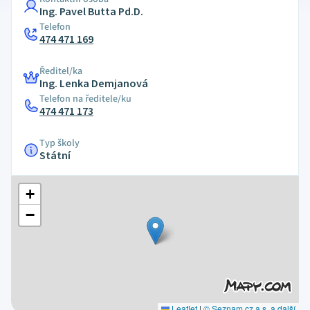
Ing. Pavel Butta Pd.D.
Telefon
474 471 169
Ředitel/ka
Ing. Lenka Demjanová
Telefon na ředitele/ku
474 471 173
Typ školy
Státní
+
−
Leaflet
|
© Seznam.cz a.s. a další