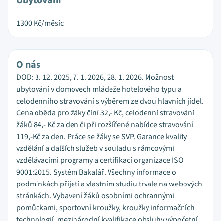
Ubytování
1300
Kč/měsíc
O nás
DOD: 3. 12. 2025, 7. 1. 2026, 28. 1. 2026. Možnost
ubytování v domovech mládeže hotelového typu a
celodenního stravování s výběrem ze dvou hlavních jídel.
Cena oběda pro žáky činí 32,- Kč, celodenní stravování
žáků 84,- Kč za den či při rozšířené nabídce stravování
119,-Kč za den. Práce se žáky se SVP. Garance kvality
vzdělání a dalších služeb v souladu s rámcovými
vzdělávacími programy a certifikací organizace ISO
9001:2015. Systém Bakalář. Všechny informace o
podmínkách přijetí a vlastním studiu trvale na webových
stránkách. Vybavení žáků osobními ochrannými
pomůckami, sportovní kroužky, kroužky informačních
technologií, mezinárodní kvalifikace obsluhy výpočetní