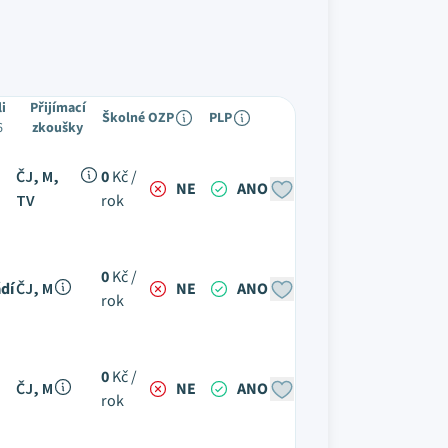
li
Přijímací
Školné
OZP
PLP
6
zkoušky
ČJ, M,
0
Kč /
NE
ANO
TV
rok
0
Kč /
dí
ČJ, M
NE
ANO
rok
0
Kč /
ČJ, M
NE
ANO
rok