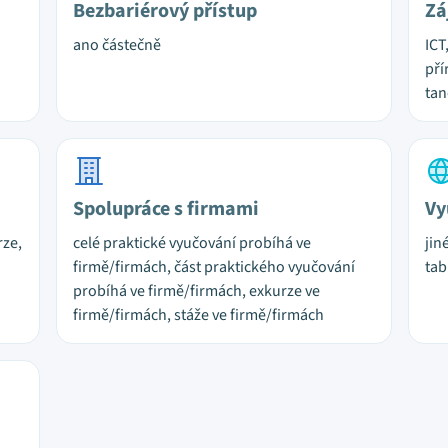
Bezbariérový přístup
Zá
ano částečně
ICT
pří
tan
Spolupráce s firmami
Vy
rze,
celé praktické vyučování probíhá ve
jin
firmě/firmách, část praktického vyučování
tab
probíhá ve firmě/firmách, exkurze ve
firmě/firmách, stáže ve firmě/firmách