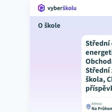
O škole
Střední
energet
Obchod
Střední
škola, 
příspěv
Adresa
Na Průhon