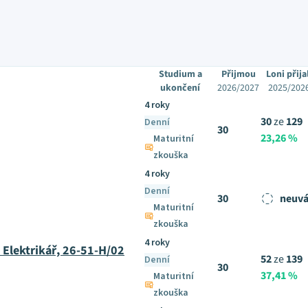
Studium a
Přijmou
Loni přija
ukončení
2026/2027
2025/202
4 roky
30
ze
129
Denní
30
23,26 %
Maturitní
zkouška
4 roky
Denní
30
neuvá
Maturitní
zkouška
4 roky
 Elektrikář, 26-51-H/02
52
ze
139
Denní
30
37,41 %
Maturitní
zkouška