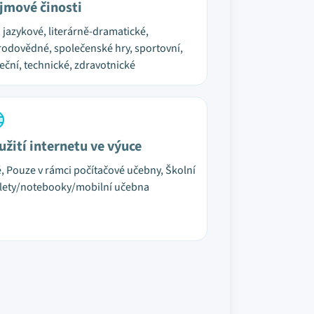
jmové činosti
, jazykové, literárně-dramatické,
rodovědné, společenské hry, sportovní,
eční, technické, zdravotnické
užití internetu ve výuce
é, Pouze v rámci počítačové učebny, Školní
lety/notebooky/mobilní učebna