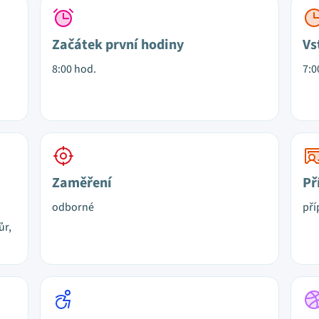
Začátek první hodiny
Vs
8:00 hod.
7:0
Zaměření
Př
odborné
pří
ůr,