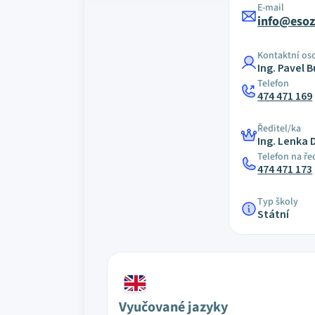
E-mail
info@esoz
Kontaktní os
Ing. Pavel 
Telefon
474 471 169
Ředitel/ka
Ing. Lenka
Telefon na ře
474 471 173
Typ školy
Státní
Vyučované jazyky