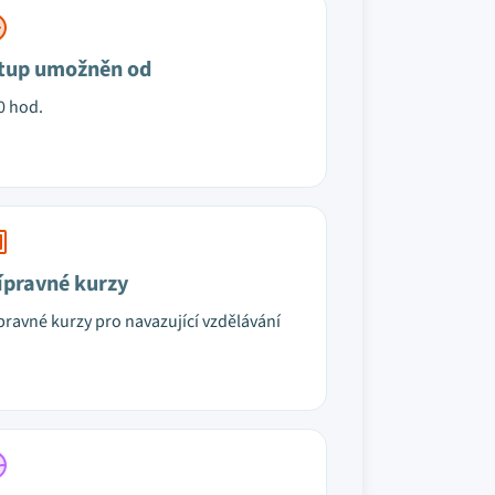
tup umožněn od
0 hod.
ípravné kurzy
pravné kurzy pro navazující vzdělávání