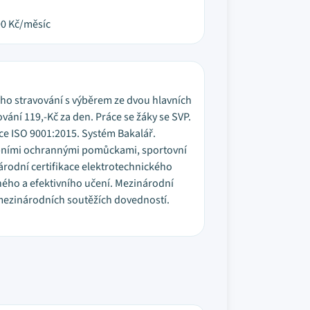
00
Kč/měsíc
ího stravování s výběrem ze dvou hlavních
ování 119,-Kč za den. Práce se žáky se SVP.
ace ISO 9001:2015. Systém Bakalář.
sobními ochrannými pomůckami, sportovní
árodní certifikace elektrotechnického
ného a efektivního učení. Mezinárodní
i mezinárodních soutěžích dovedností.