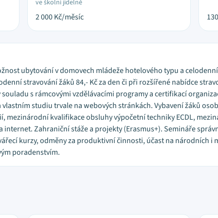
ve školní jídelně
2 000
Kč/měsíc
13
6. Možnost ubytování v domovech mládeže hotelového typu a celodenn
lodenní stravování žáků 84,- Kč za den či při rozšířené nabídce strav
 v souladu s rámcovými vzdělávacími programy a certifikací organiz
a vlastním studiu trvale na webových stránkách. Vybavení žáků o
í, mezinárodní kvalifikace obsluhy výpočetní techniky ECDL, mezin
a internet. Zahraniční stáže a projekty (Erasmus+). Semináře správ
vářecí kurzy, odměny za produktivní činnosti, účast na národních 
vým poradenstvím.