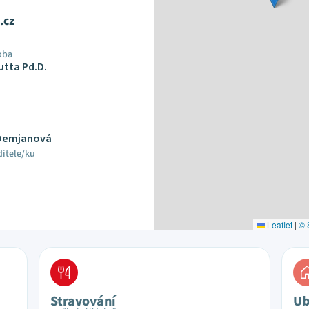
.cz
oba
Butta Pd.D.
 Demjanová
ditele/ku
Leaflet
|
© 
Stravování
Ub