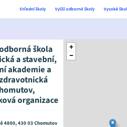
Střední školy
Vyšší odborné školy
Vysoké ško
 odborná škola
+
−
ická a stavební,
ní akademie a
 zdravotnická
Chomutov,
ková organizace
ě 4800, 430 03 Chomutov